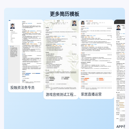
更多简历模板
投融资法务专员
家居直播运营
游戏音频测试工程
师
APP视