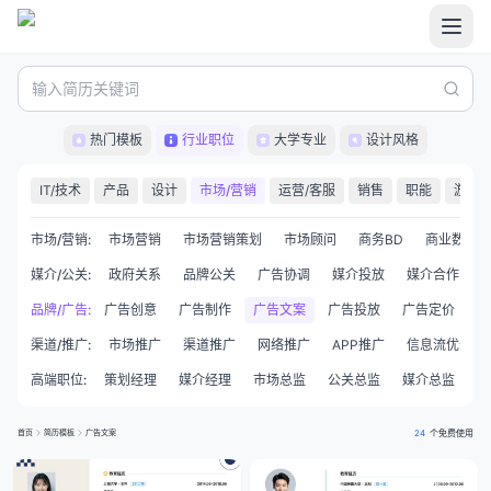
热门模板
行业职位
大学专业
设计风格
IT/技术
产品
设计
市场/营销
运营/客服
销售
职能
游戏
市场/营销
:
市场营销
市场营销策划
市场顾问
商务BD
商业数据分
媒介/公关
:
政府关系
品牌公关
广告协调
媒介投放
媒介合作
品牌/广告
:
广告创意
广告制作
广告文案
广告投放
广告定价
广
渠道/推广
:
市场推广
渠道推广
网络推广
APP推广
信息流优化师
高端职位
:
策划经理
媒介经理
市场总监
公关总监
媒介总监
创
首页
简历模板
广告文案
24
个免费使用