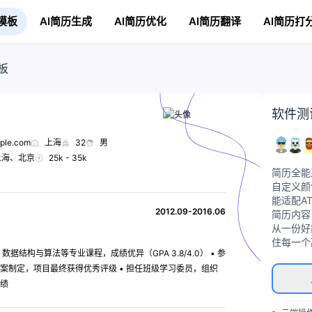
模板
AI简历生成
AI简历优化
AI简历翻译
AI简历打
板
软件测
ple.com
上海
32
男
上海、北京
25k - 35k
简历全能
自定义颜
能适配A
2012.09-2016.06
简历内容
从一份好
住每一个
据结构与算法等专业课程，成绩优异（GPA 3.8/4.0） • 参
案制定，项目最终获得优秀评级 • 担任班级学习委员，组织
绩