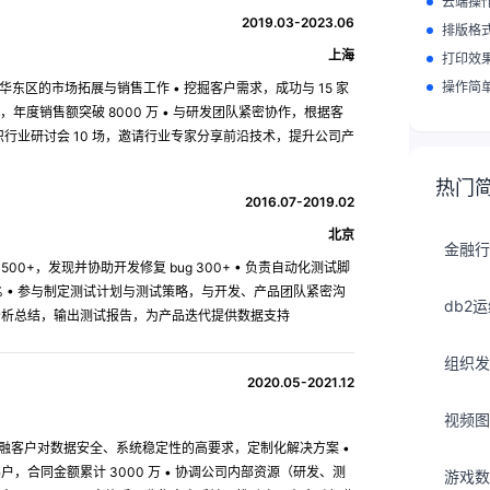
云端操
2019.03-2023.06
排版格
上海
打印效
操作简
华东区的市场拓展与销售工作 • 挖掘客户需求，成功与 15 家
度销售额突破 8000 万 • 与研发团队紧密协作，根据客
组织行业研讨会 10 场，邀请行业专家分享前沿技术，提升公司产
热门
2016.07-2019.02
北京
金融行
0+，发现并协助开发修复 bug 300+ • 负责自动化测试脚
率 40% • 参与制定测试计划与测试策略，与开发、产品团队紧密沟
db2
行分析总结，输出测试报告，为产品迭代提供数据支持
组织发
2020.05-2021.12
视频图
融客户对数据安全、系统稳定性的高要求，定制化解决方案 •
，合同金额累计 3000 万 • 协调公司内部资源（研发、测
游戏数