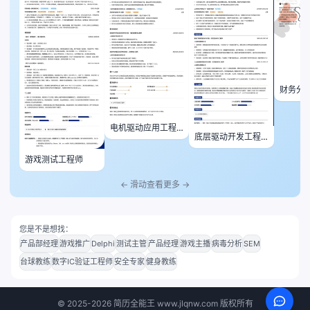
财务分
电机驱动应用工程
底层驱动开发工程
师
师
游戏测试工程师
← 滑动查看更多 →
您是不是想找：
产品部经理
游戏推广
Delphi
测试主管
产品经理
游戏主播
病毒分析
SEM
台球教练
数字IC验证工程师
安全专家
健身教练
©
2025-2026
简历全能王 www.jlqnw.com 版权所有