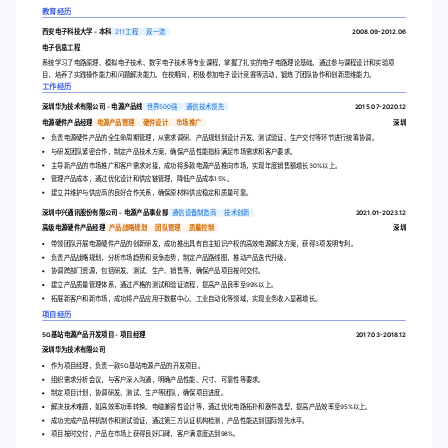
教育经历
西安电子科技大学 - 本科
211工程
双一流
2008.09-2012.06
电子信息工程
系统学习了电路原理、模拟电子技术、数字电子技术等专业课程，掌握了扎实的电子电路理论基础。通过参与课程设计和实验项
目，培养了实践操作能力和问题解决能力。在校期间，积极参加电子设计竞赛等活动，锻炼了团队协作和创新思维能力。
工作经历
深圳华为技术有限公司 - 电源产品线
世界500强
通信技术领先
2015.07-2020.12
电源硬件产品经理
电源产品管理
硬件设计
市场推广
深圳
负责电源硬件产品的全生命周期管理，从需求调研、产品规划到设计开发、测试验证、生产交付等环节进行统筹协调。
与研发团队紧密合作，制定产品技术方案，确保产品性能指标满足市场需求和客户要求。
主导新产品的市场推广和客户需求对接，成功将多款电源产品推向市场，实现年度销售额增长30%以上。
管理产品成本，通过优化设计和供应链管理，降低产品成本15%。
建立并维护与供应商的良好合作关系，确保原材料供应稳定和质量可靠。
深圳中兴通讯股份有限公司 - 电源产品事业部
通信设备制造商
技术创新
2021.01-2023.12
高级电源硬件产品经理
产品战略规划
团队管理
质量控制
深圳
带领团队开展电源硬件产品的创新研发，成功推出具有自主知识产权的高效电源解决方案，获得3项发明专利。
负责产品战略规划，分析市场趋势和竞争态势，制定产品路线图，推动产品迭代升级。
协调跨部门资源，包括研发、测试、生产、销售等，确保产品项目按时交付。
建立产品质量管理体系，通过严格的测试和验证流程，提高产品良率至99%以上。
拓展新客户和新市场，成功将产品应用于数据中心、工业自动化等领域，实现业务收入显著增长。
项目经历
5G基站电源产品开发项目 - 项目经理
2017.03-2018.12
深圳华为技术有限公司
作为项目经理，负责一款5G基站电源产品的开发项目。
组织需求分析会议，与客户深入沟通，明确产品性能、尺寸、可靠性等要求。
制定项目计划，协调研发、测试、生产等团队，确保项目进度。
解决技术难题，如高效率功率转换、电磁兼容性设计等，通过优化电路拓扑和器件选型，提高产品效率至95%以上。
成功完成产品样机制作和测试验证，通过第三方认证机构检测，产品性能达到国际领先水平。
项目按时交付，产品在市场上获得良好口碑，客户满意度达到98%。