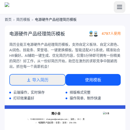
首页
>
简历模板
>
电源硬件产品经理简历模板
电源硬件产品经理简历模板
4797人使用
简历全能王电源硬件产品经理简历模板，支持自定义板块、自定义颜色、
AI润色、技能条、荣誉墙、一键更换模板。智能适配ATS系统，精准贴合
HR偏好。AI辅助一键生成、优化简历内容，仅需5分钟即可拥有一份精美
的简历！好工作，从一份好简历开始，助您在激烈的求职竞争中脱颖而
出，抓住每一个高薪机会！
导入简历
使用模板
云端操作，实时保存
排版格式完整
打印效果最好
操作简单、制作快速
简小全
13800000000
zhangwei@example.com
深圳
35
男
电源硬件产品经理
在职
深圳
25k-35k