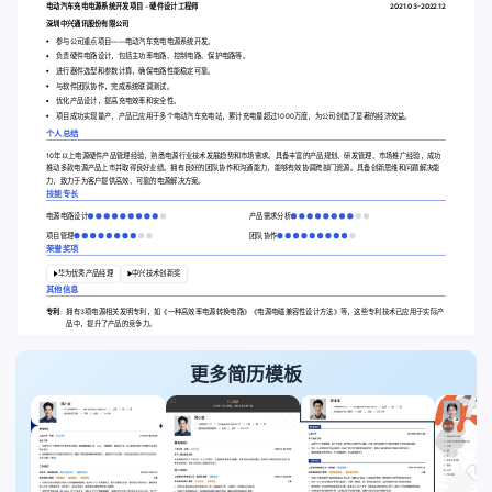
电动汽车充电电源系统开发项目 - 硬件设计工程师
2021.03-2022.12
深圳中兴通讯股份有限公司
参与公司重点项目——电动汽车充电电源系统开发。
负责硬件电路设计，包括主功率电路、控制电路、保护电路等。
进行器件选型和参数计算，确保电路性能稳定可靠。
与软件团队协作，完成系统联调测试。
优化产品设计，提高充电效率和安全性。
项目成功实现量产，产品已应用于多个电动汽车充电站，累计充电量超过1000万度，为公司创造了显著的经济效益。
个人总结
10年以上电源硬件产品管理经验，熟悉电源行业技术发展趋势和市场需求。具备丰富的产品规划、研发管理、市场推广经验，成功
推动多款电源产品上市并取得良好业绩。拥有良好的团队协作和沟通能力，能够有效协调跨部门资源。具备创新思维和问题解决能
力，致力于为客户提供高效、可靠的电源解决方案。
技能专长
电源电路设计
产品需求分析
项目管理
团队协作
荣誉奖项
华为优秀产品经理
中兴技术创新奖
其他信息
专利:
拥有3项电源相关发明专利，如《一种高效率电源转换电路》《电源电磁兼容性设计方法》等，这些专利技术已应用于实际产
品中，提升了产品的竞争力。
更多简历模板