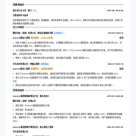
教育经历
哈尔滨工业大学 - 硕士
211
2015.09-2018.06
计算机科学与技术
在校期间系统学习了计算机算法、数据结构、操作系统等专业课程，GPA 3.8/4.0。曾参与学校组织的算法竞赛培训项目，掌握了多
种经典算法的原理与实现。
工作经历
腾讯科技（深圳）有限公司 - 移动互联网事业群
互联网大厂
2018.07-2021.12
Android算法工程师
算法优化
Android开发
深圳
负责公司核心 Android 算法模块的开发与优化，主导图像识别算法在 Android 端的落地，使识别准确率从 85%提升至 92%，并
优化算法运行速度 30%，降低内存占用 25%。
与产品团队紧密合作，根据业务需求设计算法解决方案，参与 5 个以上 Android 端算法相关功能的迭代开发，如个性化推荐算法
模块，上线后用户留存率提升 15%。
带领 3 人算法小组，负责代码评审与技术指导，优化团队代码质量，提高开发效率 20%。
华为技术有限公司 - 终端云服务
创新驱动
2022.01-2023.10
Android算法工程师
机器学习
前沿技术研究
深圳
专注于 Android 端语音识别算法的优化，通过改进声学模型与语言模型，使语音识别错误率降低 18%，响应时间缩短 20%。
参与公司 Android 端机器学习平台搭建，负责算法接口封装与性能调优，支持 10 余个业务线的算法调用，日均调用量超 1000
万次。
研究前沿算法并应用到产品中，如引入深度学习模型提升图像分类算法性能，相关成果在公司技术分享会上进行推广。
项目经历
Android 端智能相册算法开发 - 算法负责人
2019.03-2020.06
腾讯科技（深圳）有限公司
项目名称：Android 端智能相册算法开发
担任角色：算法负责人
项目描述：负责智能相册中图像分类、人脸识别算法的设计与开发。通过优化深度学习模型，实现对 1000 + 种图像类型的准确
分类，准确率达 95%；人脸识别算法支持 100 人以内的快速识别，识别时间小于 0.5 秒。该功能上线后，用户相册使用时长增加
20%。
Android 端语音助手算法优化 - 核心算法工程师
2022.03-2023.05
华为技术有限公司