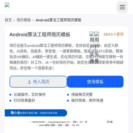
首页
>
简历模板
>
Android算法工程师简历模板
Android算法工程师简历模板
3843人使用
简历全能王android算法工程师简历模板，支持自定义板块、自定义颜
色、AI润色、技能条、荣誉墙、一键更换模板。智能适配ATS系统，精准
贴合HR偏好。AI辅助一键生成、优化简历内容，仅需5分钟即可拥有一份
精美的简历！好工作，从一份好简历开始，助您在激烈的求职竞争中脱颖
而出，抓住每一个高薪机会！
导入简历
使用模板
云端操作，实时保存
排版格式完整
打印效果最好
操作简单、制作快速
简小全
在追求中发现可能，在创造中实现价值
13800000000
zhangwei@example.com
深圳
30
男
Android算法工程师
在职
深圳
25k-35k