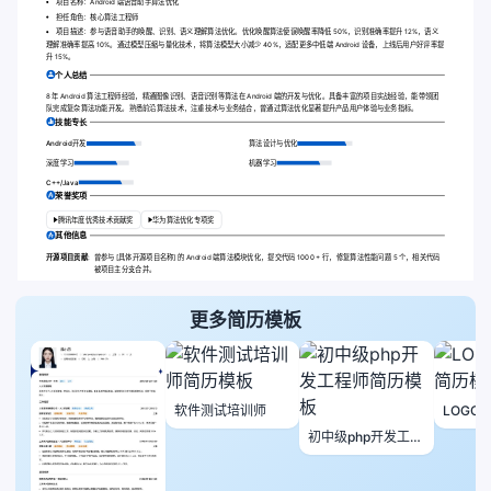
项目名称：Android 端语音助手算法优化
担任角色：核心算法工程师
项目描述：参与语音助手的唤醒、识别、语义理解算法优化。优化唤醒算法使误唤醒率降低 50%，识别准确率提升 12%，语义
理解准确率提高 10%。通过模型压缩与量化技术，将算法模型大小减少 40%，适配更多中低端 Android 设备，上线后用户好评率提
升 15%。
个人总结
8 年 Android 算法工程师经验，精通图像识别、语音识别等算法在 Android 端的开发与优化。具备丰富的项目实战经验，能带领团
队完成复杂算法功能开发。熟悉前沿算法技术，注重技术与业务结合，曾通过算法优化显著提升产品用户体验与业务指标。
技能专长
Android开发
算法设计与优化
深度学习
机器学习
C++/Java
荣誉奖项
腾讯年度优秀技术贡献奖
华为算法优化专项奖
其他信息
开源项目贡献:
曾参与 [具体开源项目名称] 的 Android 端算法模块优化，提交代码 1000 + 行，修复算法性能问题 5 个，相关代码
被项目主分支合并。
更多简历模板
软件测试培训师
LOGO
初中级php开发工程
师