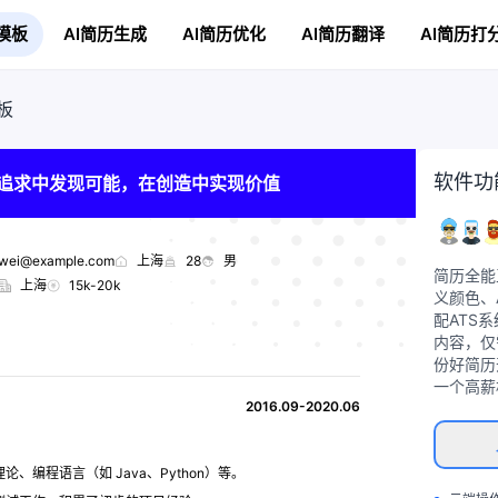
模板
AI简历生成
AI简历优化
AI简历翻译
AI简历打
板
软件功
追求中发现可能，在创造中实现价值
wei@example.com
上海
28
男
简历全能
上海
15k-20k
义颜色、
配ATS
内容，仅
份好简历
一个高薪
2016.09-2020.06
编程语言（如 Java、Python）等。