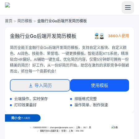
首页
>
简历模板
>
金融行业Go后端开发简历模板
金融行业Go后端开发简历模板
3860人使用
简历全能王金融行业Go后端开发简历模板，支持自定义板块、自定义颜
色、AI润色、技能条、荣誉墙、一键更换模板。智能适配ATS系统，精准
贴合HR偏好。AI辅助一键生成、优化简历内容，仅需5分钟即可拥有一份
精美的简历！好工作，从一份好简历开始，助您在激烈的求职竞争中脱颖
而出，抓住每一个高薪机会！
导入简历
使用模板
云端操作，实时保存
排版格式完整
打印效果最好
操作简单、制作快速
简小全
个人简历
13800000000
zhangwei@example.com
上海
30
男
金融行业Go后端开发
在职
上海
25k-35k