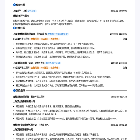
教育经历
上海大学 - 本科
211工程
2013.09-2017.06
计算机科学与技术
在校期间系统学习了计算机专业的核心课程，包括《数据结构与算法》《操作系统》《计算机网络》等，掌握了扎实的理论基础。
积极参与各类编程竞赛和项目实践，锻炼了编程能力和团队协作能力。
工作经历
上海某金融科技有限公司 - 技术研发部
金融科技领域创新企业
2019.03-2023.05
Go后端开发工程师
金融科技
Go开发
系统优化
上海
负责金融核心业务系统的Go后端开发，参与系统架构设计与优化，提升系统性能和稳定性。
主导支付模块开发，实现高并发场景下的安全、高效支付处理，日均处理交易笔数超10万+。
与产品、测试团队紧密协作，完成需求分析、代码编写、单元测试及上线部署等全流程工作，保障项目按时交付。
持续优化系统代码，降低系统复杂度，提高代码可维护性，使系统维护成本降低30%。
上海某银行科技子公司 - 软件开发部
银行系科技公司
2017.07-2019.02
Go后端开发工程师
金融风控
Go开发
性能优化
上海
参与金融风控系统的Go后端开发，设计并实现风险评估算法模块，有效识别高风险交易。
负责用户账户管理模块开发，保障用户账户信息安全，处理账户相关业务逻辑，支持百万级用户同时在线操作。
优化数据库查询性能，通过索引优化、SQL语句调优等方式，使关键业务查询响应时间缩短50%。
搭建系统监控体系，实时监测系统运行状态，及时发现并解决潜在问题，保障系统7*24小时稳定运行。
项目经历
金融高频交易系统 - 核心开发工程师
2020.01-2021.12
上海某金融科技有限公司
项目背景：为满足金融市场高频交易需求，开发高并发、低延迟的交易系统。
项目职责：作为核心开发人员，负责订单处理模块的Go后端开发。设计高效的数据结构和算法，实现订单的快速匹配与成交。优
化系统内存管理，降低内存占用，提高系统吞吐量。
项目成果：系统上线后，交易处理延迟降低至10ms以内，日均处理交易订单量突破50万笔，系统稳定性达到99.99%。
金融客户信息管理系统升级 - 技术负责人
2018.03-2019.01
上海某银行科技子公司
项目背景：随着金融业务的快速发展，原有客户信息管理系统面临性能瓶颈，需要进行升级改造。
项目职责：主导系统Go后端重构工作，采用微服务架构，将系统拆分为多个独立服务。优化数据库设计，引入缓存机制，提升数