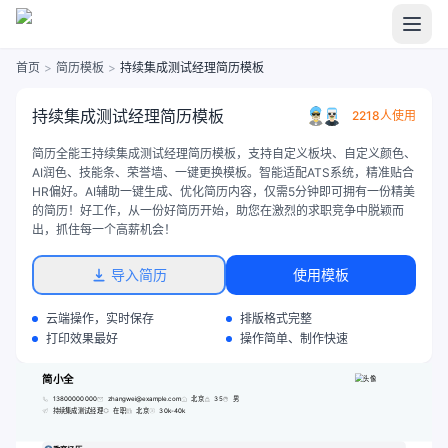
首页
>
简历模板
>
持续集成测试经理简历模板
持续集成测试经理简历模板
2218人使用
简历全能王持续集成测试经理简历模板，支持自定义板块、自定义颜色、
AI润色、技能条、荣誉墙、一键更换模板。智能适配ATS系统，精准贴合
HR偏好。AI辅助一键生成、优化简历内容，仅需5分钟即可拥有一份精美
的简历！好工作，从一份好简历开始，助您在激烈的求职竞争中脱颖而
出，抓住每一个高薪机会！
导入简历
使用模板
云端操作，实时保存
排版格式完整
打印效果最好
操作简单、制作快速
简小全
13800000000
zhangwei@example.com
北京
35
男
持续集成测试经理
在职
北京
30k-40k