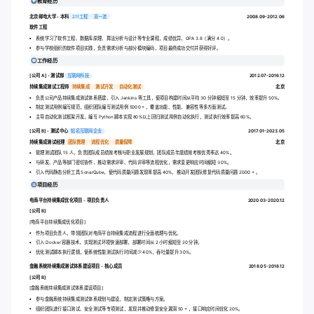
教育经历
北京邮电大学 - 本科
211工程
双一流
2008.09-2012.06
软件工程
系统学习了软件工程、数据库原理、算法分析与设计等专业课程，成绩优异，GPA 3.8（满分 4.0）。
参与学校组织的软件项目实践，负责需求分析与部分模块编码，项目最终成功交付并获得好评。
工作经历
[公司 A] - 测试部
互联网科技
2012.07-2016.12
持续集成测试工程师
持续集成
测试开发
自动化测试
北京
负责公司产品持续集成测试体系搭建，引入 Jenkins 等工具，使项目构建时间从平均 30 分钟缩短至 15 分钟，效率提升 50%。
制定测试用例编写规范，组织团队编写测试用例 5000 + ，覆盖功能、性能、兼容性等多方面测试。
主导自动化测试框架开发，编写 Python 脚本实现 80%以上回归测试用例自动化执行，测试执行效率提高 60%。
[公司 B] - 测试中心
知名互联网企业
2017.01-2023.05
持续集成测试经理
团队管理
流程优化
质量保障
北京
管理测试团队 15 人，负责团队成员绩效考核与职业发展规划，团队成员年度绩效考核优秀率达 40%。
与研发、产品等部门密切协作，推动需求评审、代码评审等流程优化，需求变更响应时间缩短 30%。
引入代码静态分析工具 SonarQube，使代码质量问题发现率提高 40%，推动开发团队修复代码质量问题 2000 + 。
项目经历
电商平台持续集成优化项目 - 项目负责人
2020.03-2020.12
[公司 B]
[电商平台持续集成优化项目]
作为项目负责人，带领团队对电商平台持续集成流程进行全面梳理与优化。
引入 Docker 容器技术，实现测试环境快速部署，部署时间从 2 小时缩短至 20 分钟。
优化测试脚本执行逻辑，使系统性能测试执行时间减少 40%，吞吐量提升 30%。
金融系统持续集成测试体系建设项目 - 核心成员
2018.05-2018.12
[公司 B]
[金融系统持续集成测试体系建设项目]
参与金融系统持续集成测试体系规划与建设，制定测试策略与方案。
组织团队进行接口测试、安全测试等专项测试，发现并推动修复安全漏洞 50 + ，接口响应时间优化 20%。