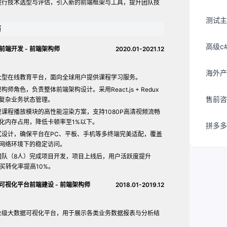
进行技术选型与评估，引入新的前端框架与工具，提升团队技
测试主
历
高级c
前端开发 - 前端架构师
2020.01-2021.12
海外产
大型在线教育平台，面向全球用户提供课程学习服务。
师角色，负责整体前端架构设计。采用React.js + Redux
售前咨
复杂业务状态管理。
课程播放模块的高性能渲染方案，支持1080P高清视频流畅
化内存占用，降低卡顿率至1%以下。
拼多多
式设计，确保平台在PC、平板、手机等多终端完美适配，覆盖
网络环境下的稳定访问。
团队（8人）完成项目开发，项目上线后，用户活跃度提升
购买转化率提高10%。
可视化平台前端建设 - 前端架构师
2018.01-2019.12
业级大数据可视化平台，用于展示各类业务数据报表与分析结