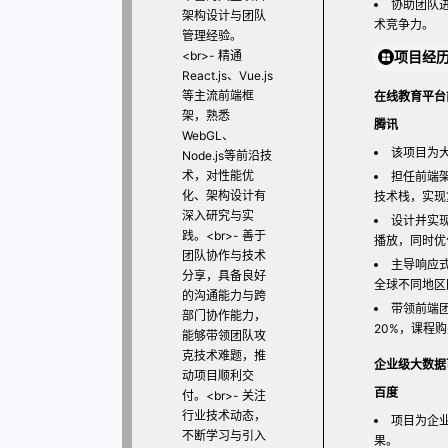
协助团队
架构设计与团队
术竞争力。
管理经验。
<br>
- 精通
项目经
React.js、Vue.js
等主流前端框
在线教育平台
架，熟悉
腾讯
WebGL、
该项目为
Node.js等前沿技
术，对性能优
担任前端架构
化、架构设计有
技术栈，实现
深入研究与实
设计并实现
践。
<br>
- 善于
播放，同时优
团队协作与技术
主导响应
分享，具备良好
全球不同地区
的沟通能力与跨
带领前端
部门协作能力，
20%，课程
能够带领团队攻
克技术难题，推
企业级大数据
动项目顺利交
百度
付。
<br>
- 关注
行业技术动态，
项目为企
不断学习与引入
果。