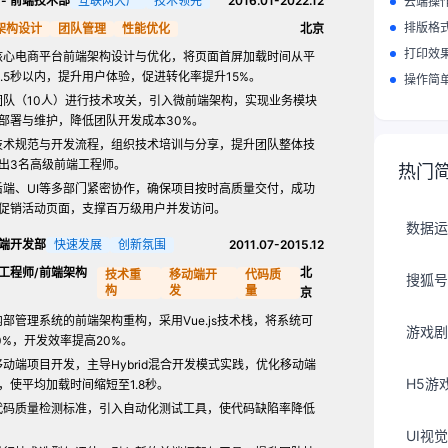
- 前端技术部
互联网大厂
技术领先
2016.01-2022.12
云端操
排版格
架构设计
团队管理
性能优化
北京
打印效
核心电商平台前端架构设计与优化，将页面首屏加载时间从平
2.5秒以内，提升用户体验，促进转化率提升15%。
操作简
团队（10人）进行技术攻关，引入微前端架构，实现业务模块
部署与维护，降低团队开发成本30%。
技术规范与开发流程，组织技术培训与分享，提升团队整体技
出3名高级前端工程师。
热门
后端、UI等多部门紧密协作，确保项目按时高质量交付，成功
促销活动页面，支撑百万级用户并发访问。
数据运
前端开发部
快速发展
创新氛围
2011.07-2015.12
工程师/前端架构
北
技术重
移动端开
代码质
搜狐号
构
发
量
京
部管理系统的前端架构重构，采用Vue.js技术栈，将系统可
游戏剧
0%，开发效率提高20%。
动端项目开发，主导Hybrid混合开发模式实践，优化移动端
H5游
，使平均加载时间缩短至1.8秒。
代码质量检测标准，引入自动化测试工具，使代码缺陷率降低
UI视