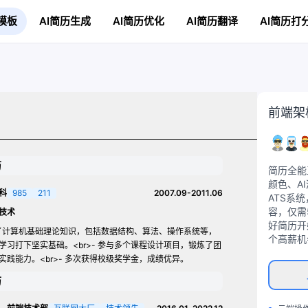
模板
AI简历生成
AI简历优化
AI简历翻译
AI简历打
前端架
历
简历全能
颜色、A
本科
985
211
2007.09-2011.06
ATS系
容，仅需
技术
好简历开
了计算机基础理论知识，包括数据结构、算法、操作系统等，
个高薪机
学习打下坚实基础。
<br>
- 参与多个课程设计项目，锻炼了团
实践能力。
<br>
- 多次获得校级奖学金，成绩优异。
历