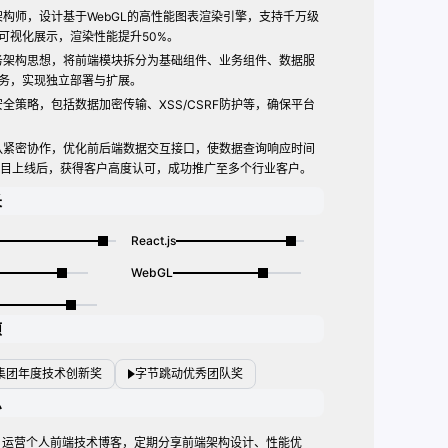
构师，设计基于WebGL的高性能图表渲染引擎，支持千万级
可视化展示，渲染性能提升50%。
务架构思想，将前端模块拆分为基础组件、业务组件、数据服
务，实现独立部署与扩展。
全策略，包括数据加密传输、XSS/CSRF防护等，确保平台
队紧密协作，优化前后端数据交互接口，使数据查询响应时间
项目上线后，获得客户高度认可，成功推广至多个行业客户。
长
React.js
WebGL
项
集团年度技术创新奖
字节跳动优秀团队奖
息
运营个人前端技术博客，定期分享前端架构设计、性能优