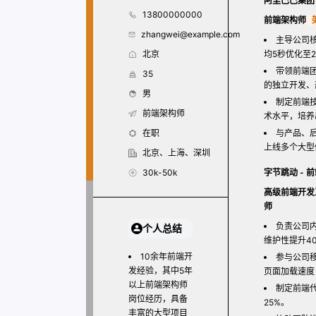
阿里巴巴集团 
13800000000
前端架构师
zhangwei@example.com
主导公司
北京
均5秒优化至
带领前端
35
的独立开发、
男
制定前端
前端架构师
术水平，培养
在职
与产品、
上线多个大型
北京、上海、深圳
30k-50k
字节跳动 - 
高级前端开发
师
负责公司内
个人总结
维护性提升4
10余年前端开
参与公司移
发经验，其中5年
页面加载速度
以上前端架构师
制定前端
岗位经历，具备
25%。
丰富的大型项目