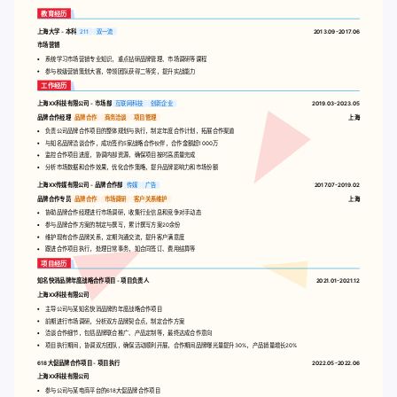
教育经历
上海大学 - 本科
211
双一流
2013.09-2017.06
市场营销
系统学习市场营销专业知识，重点钻研品牌管理、市场调研等课程
参与校级营销策划大赛，带领团队获得二等奖，提升实战能力
工作经历
上海XX科技有限公司 - 市场部
互联网科技
创新企业
2019.03-2023.05
品牌合作经理
品牌合作
商务洽谈
项目管理
上海
负责公司品牌合作项目的整体规划与执行，制定年度合作计划，拓展合作渠道
与知名品牌洽谈合作，成功签约5家战略合作伙伴，合作金额超1000万
监控合作项目进度，协调内部资源，确保项目按时高质量完成
分析市场数据和合作效果，优化合作策略，提升品牌影响力和市场份额
上海XX传媒有限公司 - 品牌合作部
传媒
广告
2017.07-2019.02
品牌合作专员
品牌合作
市场调研
客户关系维护
上海
协助品牌合作经理进行市场调研，收集行业信息和竞争对手动态
参与品牌合作方案的制定与撰写，累计撰写方案20余份
维护现有合作品牌关系，定期沟通交流，提升客户满意度
跟进合作项目执行，处理日常事务，如合同签订、费用结算等
项目经历
知名快消品牌年度战略合作项目 - 项目负责人
2021.01-2021.12
上海XX科技有限公司
主导公司与某知名快消品牌的年度战略合作项目
前期进行市场调研，分析双方品牌契合点，制定合作方案
洽谈合作细节，包括品牌联合推广、产品定制等，最终达成合作意向
项目执行期间，协调双方团队，确保活动顺利开展，合作期间品牌曝光量提升30%，产品销量增长20%
618大促品牌合作项目 - 项目执行
2022.05-2022.06
上海XX科技有限公司
参与公司与某电商平台的618大促品牌合作项目