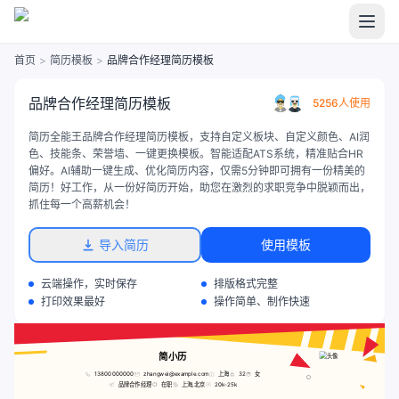
首页
>
简历模板
>
品牌合作经理简历模板
品牌合作经理简历模板
5256人使用
简历全能王品牌合作经理简历模板，支持自定义板块、自定义颜色、AI润
色、技能条、荣誉墙、一键更换模板。智能适配ATS系统，精准贴合HR
偏好。AI辅助一键生成、优化简历内容，仅需5分钟即可拥有一份精美的
简历！好工作，从一份好简历开始，助您在激烈的求职竞争中脱颖而出，
抓住每一个高薪机会！
导入简历
使用模板
云端操作，实时保存
排版格式完整
打印效果最好
操作简单、制作快速
简小历
13800000000
zhangwei@example.com
上海
32
女
品牌合作经理
在职
上海,北京
20k-25k