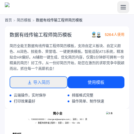
首页
>
简历模板
>
数据有线传输工程师简历模板
数据有线传输工程师简历模板
5264人使用
简历全能王数据有线传输工程师简历模板，支持自定义板块、自定义颜
色、AI润色、技能条、荣誉墙、一键更换模板。智能适配ATS系统，精准
贴合HR偏好。AI辅助一键生成、优化简历内容，仅需5分钟即可拥有一份
精美的简历！好工作，从一份好简历开始，助您在激烈的求职竞争中脱颖
而出，抓住每一个高薪机会！
导入简历
使用模板
云端操作，实时保存
排版格式完整
打印效果最好
操作简单、制作快速
简小全
13800000000
zhangwei@example.com
深圳
30
男
数据有线传输工程师
在职
深圳
15k - 25k
教育经历