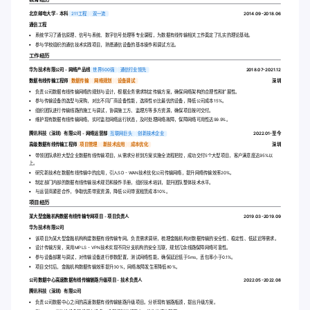
北京邮电大学 - 本科
211工程
双一流
2014.09-2018.06
通信工程
系统学习了通信原理、信号与系统、数字信号处理等专业课程，为数据有线传输相关工作奠定了扎实的理论基础。
参与学校组织的通信技术实践项目，熟悉通信设备的基本操作和调试方法。
工作经历
华为技术有限公司 - 网络产品线
世界500强
通信行业领先
2018.07-2021.12
数据有线传输工程师
数据传输
网络规划
设备调试
深圳
负责公司数据有线传输网络的规划与设计，根据业务需求制定传输方案，确保网络架构的合理性和扩展性。
参与传输设备的选型与采购，对比不同厂商设备性能，选择性价比最优的设备，降低公司成本15%。
组织团队进行传输线路的施工与调试，协调施工方、监理方等多方资源，确保项目按时交付。
维护现有数据有线传输网络，实时监控网络运行状态，及时处理网络故障，保障网络可用性达99.9%。
腾讯科技（深圳）有限公司 - 网络运营部
互联网巨头
创新技术企业
2022.01-至今
高级数据有线传输工程师
项目管理
新技术应用
成本优化
深圳
带领团队承担大型企业数据有线传输项目，从需求分析到方案实施全流程把控，成功交付5个大型项目，客户满意度达95%以
上。
研究新技术在数据有线传输中的应用，引入SD - WAN技术优化公司传输网络，提升网络传输效率20%。
制定部门内部的数据有线传输技术规范和操作手册，组织技术培训，提升团队整体技术水平。
与运营商紧密合作，争取优质带宽资源，降低公司带宽租赁成本10%。
项目经历
某大型金融机构数据有线传输专网项目 - 项目负责人
2019.03-2019.09
华为技术有限公司
该项目为某大型金融机构构建数据有线传输专网。负责需求调研，梳理金融机构对数据传输的安全性、稳定性、低延迟等需求。
设计传输方案，采用MPLS - VPN技术实现不同分支机构的安全互联，规划冗余线路保障网络可靠性。
参与设备部署与调试，对传输设备进行参数配置，测试网络性能，确保延迟低于5ms，丢包率小于0.1%。
项目交付后，金融机构数据传输效率提升30%，网络故障发生率降低80%。
公司数据中心高速数据有线传输链路升级项目 - 技术负责人
2022.05-2022.08
腾讯科技（深圳）有限公司
负责公司数据中心之间的高速数据有线传输链路升级项目。分析现有链路瓶颈，提出升级方案。