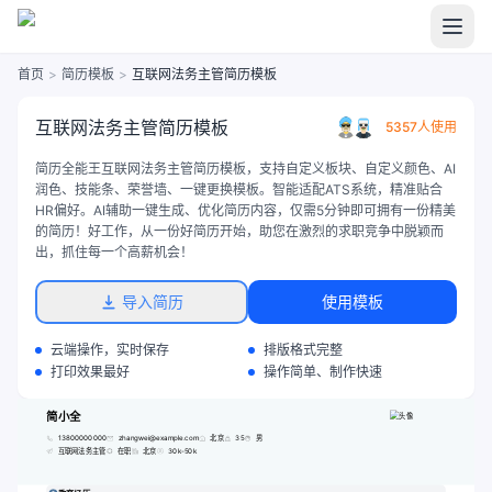
首页
>
简历模板
>
互联网法务主管简历模板
互联网法务主管简历模板
5357人使用
简历全能王互联网法务主管简历模板，支持自定义板块、自定义颜色、AI
润色、技能条、荣誉墙、一键更换模板。智能适配ATS系统，精准贴合
HR偏好。AI辅助一键生成、优化简历内容，仅需5分钟即可拥有一份精美
的简历！好工作，从一份好简历开始，助您在激烈的求职竞争中脱颖而
出，抓住每一个高薪机会！
导入简历
使用模板
云端操作，实时保存
排版格式完整
打印效果最好
操作简单、制作快速
简小全
13800000000
zhangwei@example.com
北京
35
男
互联网法务主管
在职
北京
30k-50k