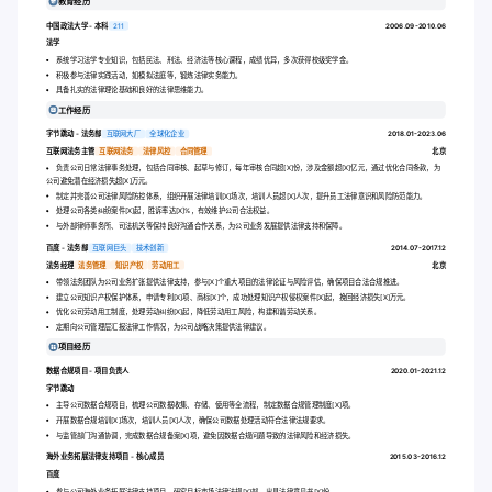
教育经历
中国政法大学 - 本科
211
2006.09-2010.06
法学
系统学习法学专业知识，包括民法、刑法、经济法等核心课程，成绩优异，多次获得校级奖学金。
积极参与法律实践活动，如模拟法庭等，锻炼法律实务能力。
具备扎实的法律理论基础和良好的法律思维能力。
工作经历
字节跳动 - 法务部
互联网大厂
全球化企业
2018.01-2023.06
互联网法务主管
互联网法务
法律风控
合同管理
北京
负责公司日常法律事务处理，包括合同审核、起草与修订，每年审核合同超[X]份，涉及金额超[X]亿元，通过优化合同条款，为
公司避免潜在经济损失超[X]万元。
制定并完善公司法律风险防控体系，组织开展法律培训[X]场次，培训人员超[X]人次，提升员工法律意识和风险防范能力。
处理公司各类纠纷案件[X]起，胜诉率达[X]%，有效维护公司合法权益。
与外部律师事务所、司法机关等保持良好沟通合作关系，为公司业务发展提供法律支持和保障。
百度 - 法务部
互联网巨头
技术创新
2014.07-2017.12
法务经理
法务管理
知识产权
劳动用工
北京
带领法务团队为公司业务扩张提供法律支持，参与[X]个重大项目的法律论证与风险评估，确保项目合法合规推进。
建立公司知识产权保护体系，申请专利[X]项、商标[X]个，成功处理知识产权侵权案件[X]起，挽回经济损失[X]万元。
优化公司劳动用工制度，处理劳动纠纷[X]起，降低劳动用工风险，构建和谐劳动关系。
定期向公司管理层汇报法律工作情况，为公司战略决策提供法律建议。
项目经历
数据合规项目 - 项目负责人
2020.01-2021.12
字节跳动
主导公司数据合规项目，梳理公司数据收集、存储、使用等全流程，制定数据合规管理制度[X]项。
开展数据合规培训[X]场次，培训人员[X]人次，确保公司数据处理活动符合法律法规要求。
与监管部门沟通协调，完成数据合规备案[X]项，避免因数据合规问题导致的法律风险和经济损失。
海外业务拓展法律支持项目 - 核心成员
2015.03-2016.12
百度
参与公司海外业务拓展法律支持项目，研究目标市场法律法规[X]部，出具法律意见书[X]份。