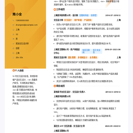
<br>
- 参与过多个校内设计项目，锻炼了设计实践能力；
<br>
- 熟练掌握设计相
关软件操作，如 Adobe 系列软件等。
工作经历
简小全
上海某科技有限公司
-
设计部
互联网科技
创新型
2014.07-2018.12
交互设计师
交互设计
用户体验
产品优化
上海
13800000000
负责公司产品的交互设计工作，主导了多个重要产品的交互流程优化；
zhangwei@example.com
与产品经理、开发团队紧密合作，根据用户需求和业务目标，设计出简洁易用
上海
的交互方案；
32
进行用户研究和可用性测试，收集用户反馈并优化设计，使产品的用户留存率
男
提高了 20%；
资深交互设计师
参与团队内部的设计规范制定和知识分享，提升团队整体设计水平。
在职
上海某互联网公司
-
用户体验设
2019.01-2023.06
知名互联
多元化业
网
务
上海
计中心
25k-35k
资深交互设计师
团队管理
多领域设计
业务增长
上海
带领交互设计团队完成多个大型项目的交互设计，项目涉及电商、社交等多个
领域；
制定团队交互设计标准和流程，确保项目设计质量和效率；
个人总结
与跨部门团队（市场、运营等）沟通协作，从用户体验角度提出产品改进建
10 年交互设计经验，熟悉多领
议，为产品带来了 15%的业务增长；
域产品交互设计；
<br>
具备用
关注行业趋势和新技术，引入新的交互设计理念和方法到团队项目中。
户研究、可用性测试等能力，
项目经历
能通过数据驱动设计优化；
<br>
善于团队协作和沟通，有
某电商平台交互设计
-
交互设计负责人
2016.03-2016.12
带领团队完成项目的成功经
上海某科技有限公司
验；
<br>
对交互设计充满热
情，不断追求创新和卓越的用
负责电商平台的交互设计项目，从用户浏览商品、加入购物车到结算的全流程
户体验。
设计；
进行用户调研，分析用户购物习惯，优化购物流程，使下单转化率提高了
18%；
设计了个性化推荐界面的交互方式，提升用户发现心仪商品的效率；
与开发团队密切配合，确保设计方案的高质量实现。
某社交 APP 交互改版
-
交互设计主导
2020.05-2020.12
上海某互联网公司