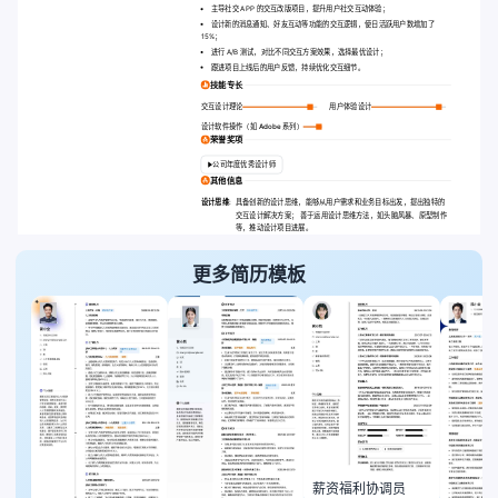
主导社交 APP 的交互改版项目，提升用户社交互动体验；
设计新的消息通知、好友互动等功能的交互逻辑，使日活跃用户数增加了
15%；
进行 A/B 测试，对比不同交互方案效果，选择最优设计；
跟进项目上线后的用户反馈，持续优化交互细节。
技能专长
交互设计理论
用户体验设计
设计软件操作（如 Adobe 系列）
荣誉奖项
公司年度优秀设计师
其他信息
设计思维
:
具备创新的设计思维，能够从用户需求和业务目标出发，提出独特的
交互设计解决方案； 善于运用设计思维方法，如头脑风暴、原型制作
等，推动设计项目进展。
更多简历模板
薪资福利协调员