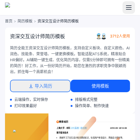
首页
>
简历模板
>
资深交互设计师简历模板
资深交互设计师简历模板
3712人使用
简历全能王资深交互设计师简历模板，支持自定义板块、自定义颜色、AI
润色、技能条、荣誉墙、一键更换模板。智能适配ATS系统，精准贴合
HR偏好。AI辅助一键生成、优化简历内容，仅需5分钟即可拥有一份精美
的简历！好工作，从一份好简历开始，助您在激烈的求职竞争中脱颖而
出，抓住每一个高薪机会！
导入简历
使用模板
云端操作，实时保存
排版格式完整
打印效果最好
操作简单、制作快速
教育经历
上海大学
-
本科
211 高校
综合类
2010.09-2014.06
数字媒体技术
系统学习了交互设计相关理论知识，包括用户体验设计、界面设计原则等；