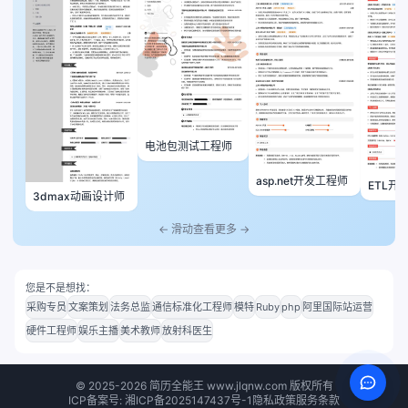
电池包测试工程师
asp.net开发工程师
ETL开
3dmax动画设计师
← 滑动查看更多 →
您是不是想找：
采购专员
文案策划
法务总监
通信标准化工程师
模特
Ruby
php
阿里国际站运营
硬件工程师
娱乐主播
美术教师
放射科医生
©
2025-2026
简历全能王 www.jlqnw.com 版权所有
ICP备案号: 湘ICP备2025147437号-1
隐私政策
服务条款