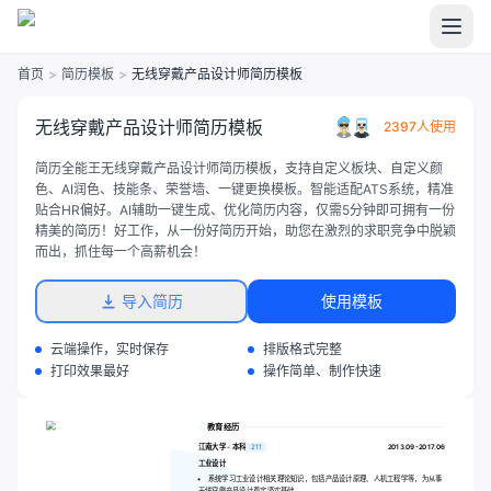
首页
>
简历模板
>
无线穿戴产品设计师简历模板
无线穿戴产品设计师简历模板
2397人使用
简历全能王无线穿戴产品设计师简历模板，支持自定义板块、自定义颜
色、AI润色、技能条、荣誉墙、一键更换模板。智能适配ATS系统，精准
贴合HR偏好。AI辅助一键生成、优化简历内容，仅需5分钟即可拥有一份
精美的简历！好工作，从一份好简历开始，助您在激烈的求职竞争中脱颖
而出，抓住每一个高薪机会！
导入简历
使用模板
云端操作，实时保存
排版格式完整
打印效果最好
操作简单、制作快速
教育经历
江南大学 - 本科
211
2013.09-2017.06
工业设计
系统学习工业设计相关理论知识，包括产品设计原理、人机工程学等，为从事
无线穿戴产品设计奠定坚实基础。