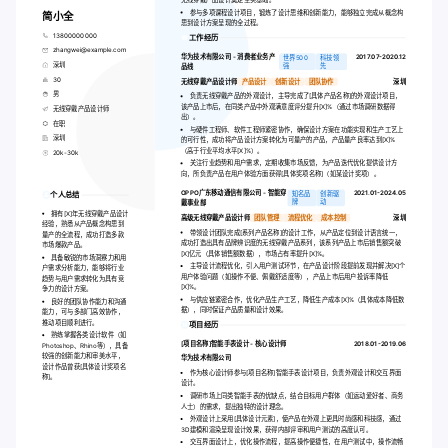
参与多项课程设计项目，锻炼了设计思维和创新能力，能够独立完成从概念构
简小全
思到设计方案呈现的全过程。
13800000000
工作经历
zhangwei@example.com
华为技术有限公司 - 消费者业务产
2017.07-2020.12
世界500
科技领
深圳
强
先
品线
30
无线穿戴产品设计师
产品设计
创新设计
团队协作
深圳
男
负责无线穿戴产品的外观设计，主导完成了[具体产品名称]的外观设计项目，
该产品上市后，在同类产品中外观满意度评分提升[X]%（通过市场调研数据得
无线穿戴产品设计师
出）。
在职
与硬件工程师、软件工程师紧密协作，确保设计方案在功能实现和生产工艺上
深圳
的可行性，成功将产品设计方案转化为可量产的产品，产品量产良率达到[X]%
（高于行业平均水平[X]%）。
20k-30k
关注行业趋势和用户需求，定期收集市场反馈，为产品迭代优化提供设计方
向，所负责产品在用户体验方面获得[具体奖项名称]（如某设计奖项）。
OPPO广东移动通信有限公司 - 智能穿
2021.01-2024.05
知名品
创新驱
个人总结
牌
动
戴事业部
拥有[X]年无线穿戴产品设计
高级无线穿戴产品设计师
团队管理
流程优化
成本控制
深圳
经验，熟悉从产品概念构思到
带领设计团队完成[系列产品名称]的设计工作，从产品定位到设计语言统一，
量产的全流程，成功打造多款
成功打造出具有品牌辨识度的无线穿戴产品系列，该系列产品上市后销售额突破
市场爆款产品。
[X]亿元（具体销售额数据），市场占有率提升[X]%。
具备敏锐的市场洞察力和用
主导设计流程优化，引入用户测试环节，在产品设计阶段提前发现并解决[X]个
户需求分析能力，能够将行业
用户体验问题（如操作不便、佩戴舒适度等），产品上市后用户投诉率降低
趋势与用户需求转化为具有竞
[X]%。
争力的设计方案。
与供应链紧密合作，优化产品生产工艺，降低生产成本[X]%（具体成本降低数
良好的团队协作能力和沟通
据），同时保证产品质量和设计效果。
能力，可与多部门高效协作，
推动项目顺利进行。
项目经历
熟练掌握各类设计软件（如
[项目名称]智能手表设计 - 核心设计师
2018.01-2019.06
Photoshop、Rhino等），具备
较强的创新能力和审美水平，
华为技术有限公司
设计作品曾获[具体设计奖项名
作为核心设计师参与[项目名称]智能手表设计项目，负责外观设计和交互界面
称]。
设计。
调研市场上同类智能手表的优缺点，结合目标用户群体（如运动爱好者、商务
人士）的需求，提出独特的设计理念。
外观设计上采用[具体设计元素]，使产品在外观上更具时尚感和科技感，通过
3D建模和渲染呈现设计效果，获得内部评审和用户测试的高度认可。
交互界面设计上，优化操作流程，提高操作便捷性，在用户测试中，操作流畅