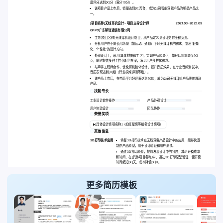
度评分达到[X]分（满分10分）。
该项目产品上市后，销量达到[X]万台，成为公司智能穿戴产品的明星产品之
一。
[项目名称]无线耳机设计 - 项目主导设计师
2021.03-2022.09
OPPO广东移动通信有限公司
主导[项目名称]无线耳机设计项目，从产品定义到设计交付全程负责。
分析用户在不同使用场景（如运动、通勤）下对无线耳机的需求，提出“轻量
化、个性化”的设计方向。
外观设计上，采用[具体材质和工艺]，实现产品轻量化，单只耳机重量仅[X]
克，同时提供多种个性化配色方案，满足用户多样化需求。
与声学工程师合作，优化耳机腔体设计，提升音质效果，在专业音频测试中，
音质表现达到[X]级（行业权威评测等级）。
该产品上市后，在电商平台好评率达到[X]%，成为公司无线耳机产品线的爆款
产品。
技能专长
工业设计软件操作
产品外观设计
用户体验设计
团队协作
荣誉奖项
[具体设计奖项名称]（如红星奖等知名设计奖项）
其他信息
3D打印技术应用:
掌握3D打印技术在无线穿戴产品设计中的应用，能够快速
制作产品原型，用于设计验证和用户测试。
通过3D打印原型，提前发现设计中的问题，减少开模成本
和时间，在[具体项目名称]中，通过3D打印原型验证，使开模
时间缩短[X]天，成本降低[X]%。
更多简历模板