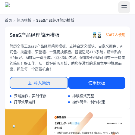
首页
>
简历模板
>
SaaS产品经理简历模板
SaaS产品经理简历模板
5387人使用
简历全能王SaaS产品经理简历模板，支持自定义板块、自定义颜色、AI
润色、技能条、荣誉墙、一键更换模板。智能适配ATS系统，精准贴合
HR偏好。AI辅助一键生成、优化简历内容，仅需5分钟即可拥有一份精美
的简历！好工作，从一份好简历开始，助您在激烈的求职竞争中脱颖而
出，抓住每一个高薪机会！
导入简历
使用模板
云端操作，实时保存
排版格式完整
打印效果最好
操作简单、制作快速
教育经历
华东理工大学
-
本科
211高校
2013.09-2017.06
软件工程
系统学习软件工程专业知识，包括编程语言（如Java、C++）、数据结构、