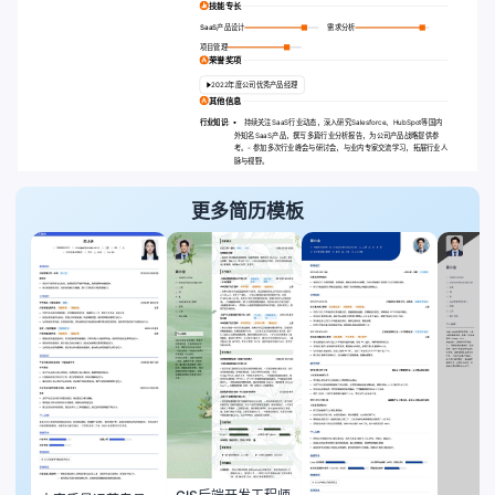
技能专长
SaaS产品设计
需求分析
项目管理
荣誉奖项
2022年度公司优秀产品经理
其他信息
行业知识
:
持续关注SaaS行业动态，深入研究Salesforce、HubSpot等国内
外知名SaaS产品，撰写多篇行业分析报告，为公司产品战略提供参
考。- 参加多次行业峰会与研讨会，与业内专家交流学习，拓展行业人
脉与视野。
更多简历模板