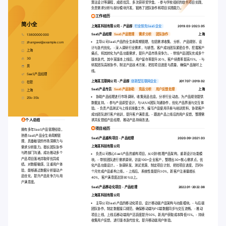
算法设计等课程，成绩优异，多次获得奖学金。- 参与学校组织的软件项目实践，
负责需求分析与部分模块开发，锻炼了团队协作和项目实践能力。
工作经历
简小全
上海某科技有限公司
-
产品部
行业领先SaaS企业
2019.03-2023.05
SaaS产品经理
SaaS产品管理
需求分析
团队协作
上海
13800000000
主导公司SaaS产品的全生命周期管理，包括需求收集、分析、产品规划、设
zhangwei@example.com
计与迭代优化。- 深入调研行业需求，与销售、客户成功团队紧密合作，挖掘客户
上海
痛点，将其转化为产品功能需求，提升产品市场竞争力。- 带领产品团队完成多个
30
版本迭代，其中某版本上线后，用户留存率提升20%，客户续费率提高15%。- 与
研发团队高效协作，制定产品技术方案，把控项目进度与质量，确保产品按时上
男
线。
SaaS产品经理
上海某互联网公司
-
产品部
创新型互联网企业
2017.07-2019.02
在职
SaaS产品专员
SaaS产品协助
竞品分析
用户反馈处理
上海
上海
协助产品经理进行市场调研，收集竞品信息，分析行业动态，为产品规划提供
25k-35k
数据支持。- 参与产品原型设计，与UI/UX团队沟通协作，优化产品界面与交互体
验。- 负责产品测试与上线前准备工作，编写产品使用手册与培训资料，协助客户
成功团队进行客户培训，提升客户满意度。- 跟进产品上线后的用户反馈，整理需
个人总结
求并反馈给产品经理，推动产品持续改进。
项目经历
拥有多年SaaS产品管理经验，
熟悉SaaS产品全生命周期管
SaaS产品重构项目
-
产品经理
2020.09-2021.03
理，具备敏锐的市场洞察力与
上海某科技有限公司
需求分析能力。擅长团队协作
与跨部门沟通，成功推动多个
负责公司核心SaaS产品的重构项目，从0到1梳理产品架构，重新设计功能模
产品项目落地并取得优异成
块。- 带领团队进行需求调研，访谈100+企业客户，整理出30+核心需求点，优
绩。对数据敏感，注重用户体
化产品功能设计。- 协调研发、测试资源，制定项目计划，把控项目进度，历时6
验，能够通过数据分析驱动产
个月完成产品重构上线。- 上线后，系统性能提升30%，新客户注册量增长
品优化，提升产品竞争力与用
40%，客户满意度达到90%以上。
户满意度。
SaaS产品移动化项目
-
产品经理
2022.01-2022.08
上海某科技有限公司
主导公司SaaS产品的移动化项目，设计移动端产品架构与功能模块。- 与后端
团队协作，制定数据接口规范，确保移动端与PC端数据同步与交互流畅。- 推动
项目上线，上线后移动端用户活跃度提升50%，新用户获取成本降低15%。- 持续
收集用户反馈，进行版本迭代优化，提升移动端用户体验。