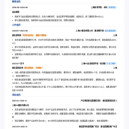
教育经历
2016.09-2020.06
上海体育学院 - 本科
体育特色
运动康复
系统学习运动康复相关理论知识，包括人体解剖学、运动生理学等基础课程，成绩优异，多门课程获得90分以上
参与康复实践项目，协助导师为运动损伤患者制定康复计划，积累实践经验
工作经历
2020.07-2023.06
上海XX健身有限公司 - 健身教学部
知名健身品牌
普拉提老师
学员体态评估
课程方案制定
上海
负责普拉提课程的教学工作，针对不同学员的身体状况和需求，制定个性化的课程方案。平均每周授课20节，课程满意度达95%
以上
参与学员的体态评估，运用专业知识分析学员身体问题，如脊柱侧弯、骨盆前倾等，并提供针对性的普拉提训练建议，累计评估
学员300余人
定期参加公司组织的教学研讨活动，分享教学经验和技巧，与其他老师共同提升教学质量。提出的“普拉提趣味教学法”被公司采
纳并推广
2023.07-至今
上海XX运动培训学校 - 培训部
行业口碑好
普拉提培训师
普拉提培训
市场推广
上海
为新入职的普拉提老师提供培训，内容涵盖普拉提基础理论、教学技巧、课程编排等。培训周期为3个月，共培训新老师20余
人，培训合格率100%
研发普拉提进阶课程，结合市场需求和学员反馈，设计了“普拉提核心强化课程”和“普拉提塑形课程”，课程推出后，吸引新学员
100余人，为公司增加收入20余万元
与其他培训机构合作开展普拉提公开课，扩大公司品牌影响力。累计举办公开课10场，每场参与人数达50人以上，收集潜在客户
信息300余条
项目经历
2021.03-2021.12
产后修复普拉提课程项目 - 普拉提课程负责人
上海XX健身有限公司
负责该项目的普拉提课程设计与教学，针对产后女性身体恢复特点，设计了包含呼吸训练、核心激活、体态调整等模块的课程
课程实施期间，跟踪学员训练效果，定期进行身体评估（如腹直肌分离测量、骨盆底肌力量测试等），根据评估结果调整课程内
容
项目周期内，服务产后女性学员80余人，90%的学员反馈身体状况得到明显改善（如腹直肌分离减少、体态更挺拔等）
2023.09-2023.12
普拉提特色课程推广项目 - 普拉提课程推广专员