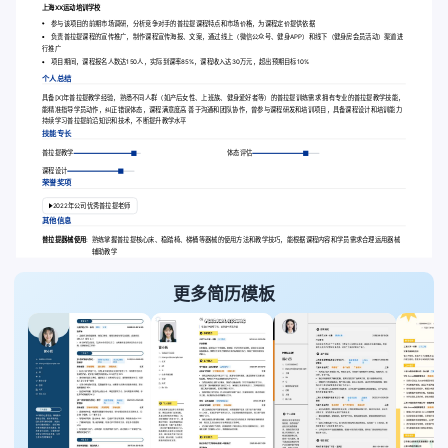
上海XX运动培训学校
参与该项目的前期市场调研，分析竞争对手的普拉提课程特点和市场价格，为课程定价提供依据
负责普拉提课程的宣传推广，制作课程宣传海报、文案，通过线上（微信公众号、健身APP）和线下（健身房会员活动）渠道进
行推广
项目期间，课程报名人数达150人，实际到课率85%，课程收入达30万元，超出预期目标10%
个人总结
具备[X]年普拉提教学经验，熟悉不同人群（如产后女性、上班族、健身爱好者等）的普拉提训练需求 拥有专业的普拉提教学技能，
能精准指导学员动作，纠正错误体态，课程满意度高 善于沟通和团队协作，曾参与课程研发和培训项目，具备课程设计和培训能力
持续学习普拉提前沿知识和技术，不断提升教学水平
技能专长
普拉提教学
体态评估
课程设计
荣誉奖项
2022年公司优秀普拉提老师
其他信息
普拉提器械使用:
熟练掌握普拉提核心床、稳踏椅、梯桶等器械的使用方法和教学技巧，能根据课程内容和学员需求合理运用器械
辅助教学
更多简历模板