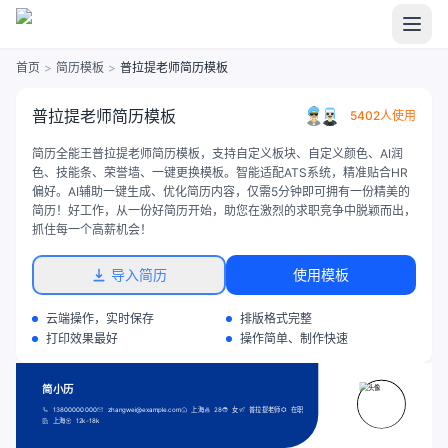
首页
>
简历模板
>
普拉提老师简历模板
普拉提老师简历模板
5402人使用
简历全能王普拉提老师简历模板，支持自定义板块、自定义颜色、AI润
色、技能条、荣誉墙、一键更换模板。智能适配ATS系统，精准贴合HR
偏好。AI辅助一键生成、优化简历内容，仅需5分钟即可拥有一份精美的
简历！好工作，从一份好简历开始，助您在激烈的求职竞争中脱颖而出，
抓住每一个高薪机会！
导入简历
使用模板
云端操作，实时保存
排版格式完整
打印效果最好
操作简单、制作快速
简小历
13800000000
zhangwei@example.com
上海
28
女
普拉提老师
在职
上海
12k-18k