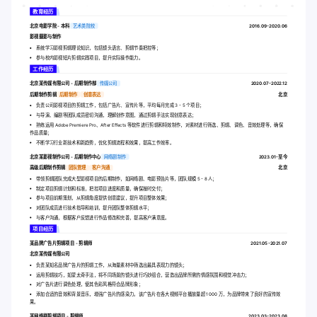
教育经历
北京电影学院 - 本科
艺术类院校
2016.09-2020.06
影视摄影与制作
系统学习影视剪辑理论知识，包括镜头语言、剪辑节奏把控等；
参与校内影视短片剪辑实践项目，提升实际操作能力。
工作经历
北京某传媒有限公司 - 后期制作部
传媒公司
2020.07-2022.12
后期制作剪辑
后期制作
创意表达
北京
负责公司影视项目的剪辑工作，包括广告片、宣传片等，平均每月完成 3 - 5 个项目；
与导演、编剧等团队成员密切沟通，理解创作意图，通过剪辑手法实现创意表达；
熟练运用 Adobe Premiere Pro、After Effects 等软件进行剪辑和特效制作，对素材进行筛选、剪辑、调色、音效处理等，确保
作品质量；
不断学习行业新技术和新趋势，优化剪辑流程和效果，提高工作效率。
北京某影视制作公司 - 后期制作中心
网络剧制作
2023.01-至今
高级后期制作剪辑
团队管理
客户沟通
北京
带领剪辑团队完成大型影视项目的后期制作，如网络剧、电影预告片等，团队规模 5 - 8 人；
制定项目剪辑计划和标准，把控项目进度和质量，确保按时交付；
参与项目前期策划，从剪辑角度提供创意建议，提升项目整体效果；
对团队成员进行技术指导和培训，提升团队整体剪辑水平；
与客户沟通，根据客户反馈进行作品修改和完善，提高客户满意度。
项目经历
某品牌广告片剪辑项目 - 剪辑师
2021.05-2021.07
北京某传媒有限公司
负责某知名品牌广告片的剪辑工作，从海量素材中筛选出最具表现力的镜头；
运用剪辑技巧，如蒙太奇手法，将不同场景的镜头进行巧妙组合，营造出品牌所需的情感氛围和视觉冲击力；
对广告片进行调色处理，使其色彩风格符合品牌形象；
添加合适的音效和背景音乐，增强广告片的感染力。该广告片在各大视频平台播放量超 1000 万，为品牌带来了良好的宣传效
果。
某网络剧剪辑项目 - 剪辑师
2023.03-2023.08