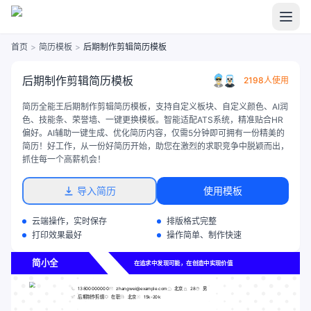
首页
>
简历模板
>
后期制作剪辑简历模板
后期制作剪辑简历模板
2198人使用
简历全能王后期制作剪辑简历模板，支持自定义板块、自定义颜色、AI润
色、技能条、荣誉墙、一键更换模板。智能适配ATS系统，精准贴合HR
偏好。AI辅助一键生成、优化简历内容，仅需5分钟即可拥有一份精美的
简历！好工作，从一份好简历开始，助您在激烈的求职竞争中脱颖而出，
抓住每一个高薪机会！
导入简历
使用模板
云端操作，实时保存
排版格式完整
打印效果最好
操作简单、制作快速
简小全
在追求中发现可能，在创造中实现价值
13800000000
zhangwei@example.com
北京
28
男
后期制作剪辑
在职
北京
15k-20k