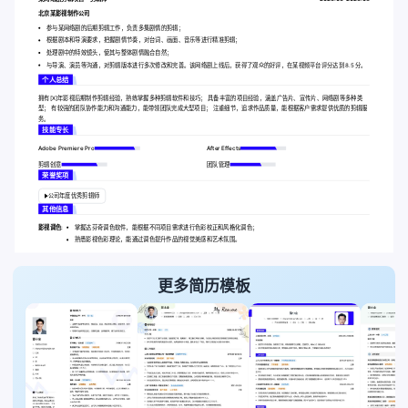
北京某影视制作公司
参与某网络剧的后期剪辑工作，负责多集剧情的剪辑；
根据剧本和导演要求，把握剧情节奏，对台词、画面、音乐等进行精准剪辑；
处理剧中的特效镜头，使其与整体剧情融合自然；
与导演、演员等沟通，对剪辑版本进行多次修改和完善。该网络剧上线后，获得了观众的好评，在某视频平台评分达到 8.5 分。
个人总结
拥有[X]年影视后期制作剪辑经验，熟练掌握多种剪辑软件和技巧； 具备丰富的项目经验，涵盖广告片、宣传片、网络剧等多种类
型； 有较强的团队协作能力和沟通能力，能带领团队完成大型项目； 注重细节，追求作品质量，能根据客户需求提供优质的剪辑服
务。
技能专长
Adobe Premiere Pro
After Effects
剪辑创意
团队管理
荣誉奖项
公司年度优秀剪辑师
其他信息
影视调色:
掌握达芬奇调色软件，能根据不同项目需求进行色彩校正和风格化调色；
熟悉影视色彩理论，能通过调色提升作品的视觉美感和艺术氛围。
更多简历模板