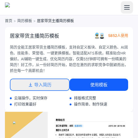
首页
>
简历模板
>
居家带货主播简历模板
居家带货主播简历模板
5852人使用
简历全能王居家带货主播简历模板，支持自定义板块、自定义颜色、AI润
色、技能条、荣誉墙、一键更换模板。智能适配ATS系统，精准贴合HR
偏好。AI辅助一键生成、优化简历内容，仅需5分钟即可拥有一份精美的
简历！好工作，从一份好简历开始，助您在激烈的求职竞争中脱颖而出，
抓住每一个高薪机会！
导入简历
使用模板
云端操作，实时保存
排版格式完整
打印效果最好
操作简单、制作快速
教育经历
浙江传媒学院 - 本科
普通本科
2015.09-2019.06
播音与主持艺术
系统学习播音发声、播音创作基础等专业课程，掌握扎实的语言表达技巧