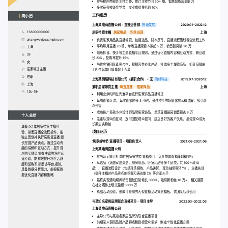
参与校内电视台主持工作，累计主持节目 50+ 期，锻炼现场应变能力
多次获得校级奖学金，专业成绩排名前 10%
工作经历
简小历
上海某电商直播公司 - 直播运营部
快速发展
2020.01-2022.12
13800000000
居家带货主播
居家用品
粉丝运营
上海
zhangwei@example.com
负责居家用品类直播带货，包括选品、脚本撰写、直播流程策划等全流程工作
平均每月直播 20 场，单场直播观看人数超 5 万，销售额突破 30 万
上海
熟悉抖音、快手等主流直播平台规则，通过优化直播内容和互动方式，粉丝增
28
长 20%，复购率提升 15%
女
与供应链团队紧密合作，挖掘高性价比产品，打造多个爆款商品，如某品牌床
居家带货主播
上四件套单月销量超 1 万套
在职
上海某网络科技有限公司（兼职合作） - 无
网络科技
2019.07-2020.12
上海
兼职居家带货主播
淘宝直播
居家饰品
上海
12k-18k
利用业余时间在淘宝平台进行居家饰品直播带货
每周直播 3 次，每次直播时长 3 小时，通过独特的场景化展示和讲解，吸引观
众停留
成功推广多款小众设计师品牌居家饰品，单场直播最高销售额达 8 万
个人总结
注重与观众的互动，及时回复观众提问，建立良好的客户关系，部分观众成为
长期忠实粉丝
具备 [X] 年居家带货主播经
项目经历
验，熟悉直播全流程操作，能
独立策划并执行高质量直播 擅
‘居家好物节’直播项目 - 项目负责人
2021.06-2021.06
长挖掘产品卖点，通过生动有
趣的讲解和互动方式，提升观
上海某电商直播公司
众购买欲望 拥有丰富的粉丝运
参与公司重点打造的‘居家好物节’直播项目，负责整体直播策划和执行
营经验，能有效提升粉丝活跃
从选品（涵盖家居清洁、厨房用品、卧室用品等多个品类，共 100+ 款商
度和复购率 熟悉多平台规则，
品）、直播流程设计（包括开场预热、产品讲解、互动抽奖等环节）、主播培训
具备数据分析能力，能根据数
（提升主播对产品卖点的挖掘和表达能力）等方面入手
据优化直播内容和策略
最终实现活动期间销售额较日常增长 300%，吸引新粉丝 10 万+，相关话题
在社交媒体上曝光量超 5000 万
总结活动经验，形成可复用的大型直播活动策划模板，供团队后续使用
与某知名家居品牌联合直播项目 - 项目主导
2022.03-2022.03
上海某电商直播公司
主导公司与某知名家居品牌的联合直播项目
前期深入调研品牌产品特点和目标受众需求，制定个性化直播方案