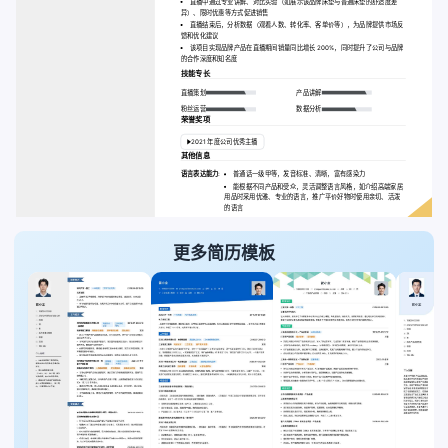
直播中通过专业讲解、对比实验（如展示该品牌床垫与普通床垫的舒适度差
异）、限时优惠等方式促进销售
直播结束后，分析数据（观看人数、转化率、客单价等），为品牌提供市场反
馈和优化建议
该项目实现品牌产品在直播期间销量同比增长 200%，同时提升了公司与品牌
的合作深度和知名度
技能专长
直播策划
产品讲解
粉丝运营
数据分析
荣誉奖项
2021 年度公司优秀主播
其他信息
语言表达能力:
普通话一级甲等，发音标准、清晰，富有感染力
能根据不同产品和受众，灵活调整语言风格，如介绍高端家居
用品时采用优雅、专业的语言，推广平价好物时使用亲切、活泼
的语言
更多简历模板