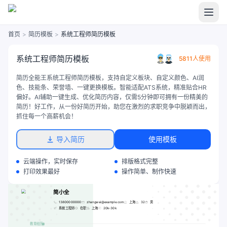
首页
>
简历模板
>
系统工程师简历模板
系统工程师简历模板
5811人使用
简历全能王系统工程师简历模板，支持自定义板块、自定义颜色、AI润
色、技能条、荣誉墙、一键更换模板。智能适配ATS系统，精准贴合HR
偏好。AI辅助一键生成、优化简历内容，仅需5分钟即可拥有一份精美的
简历！好工作，从一份好简历开始，助您在激烈的求职竞争中脱颖而出，
抓住每一个高薪机会！
导入简历
使用模板
云端操作，实时保存
排版格式完整
打印效果最好
操作简单、制作快速
简小全
13800000000
zhangwei@example.com
上海
32
男
系统工程师
在职
上海
20k-30k
教育经历