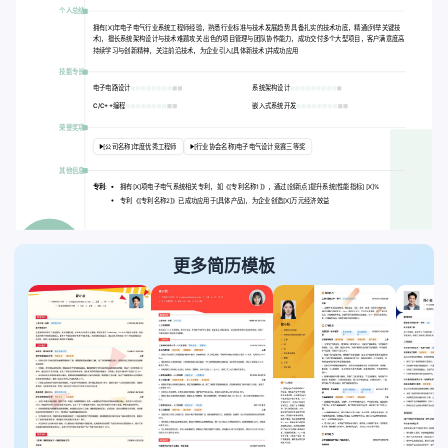
个人总结
拥有[X]年电子电气行业系统工程师经验，熟悉行业标准与技术发展趋势 具备扎实的技术功底，精通[列举关键技
术]，擅长系统架构设计与技术难题攻关 出色的项目管理与团队协作能力，成功交付多个大型项目，客户满意度高
持续学习与创新精神，关注前沿技术，为企业引入[具体新技术]并成功应用
技能专长
电子电路设计
系统架构设计
C/C++编程
嵌入式系统开发
荣誉奖项
[公司名称]年度优秀工程师
[行业协会名称]电子电气设计竞赛三等奖
其他信息
专利:
拥有[X]项电子电气系统相关专利，如《[专利名称1]》，通过[创新点]提升系统[性能指标] [X]%
专利《[专利名称2]》已成功应用于[具体产品]，为企业创造[X]万元经济效益
更多简历模板