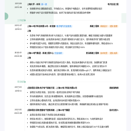
2011.09
上海大学 - 本科
双一流
电子信息工程
-
2015.06
在校期间专业课程成绩优异，平均绩点[X]，掌握电子电路设计、信号处理等基础理论知识
积极参与电子设计竞赛等实践活动，培养了较强的动手能力和团队协作精神
工作经历
2015.07
上海XX电子科技有限公司 - 研发部
电子电气行业领先
系统工程师
系统设计
团队管理
-
2019.12
上海
负责电子电气系统的需求分析与方案设计，与客户及内部团队紧密沟通，确保方案满足功能与性能要求
主导系统架构搭建，运用[具体技术或工具]进行模块划分与接口定义，提升系统的可扩展性与稳定性
参与硬件选型与评估，根据项目预算与性能指标，筛选合适的芯片、传感器等硬件组件，降低成本[X]%
带领团队完成[X]个复杂系统的开发与测试，项目按时交付率达100%
2020.01
上海XX电气集团 - 系统工程中心
行业标杆
资深系统工程师
技术攻坚
团队培养
-
2024.06
上海
承担公司重点电子电气系统项目的技术负责人角色，制定技术路线与开发计划，协调跨部门资源
攻克[具体技术难题]，通过算法优化与系统重构，使系统响应时间缩短[X]%，达到行业领先水平
负责系统的集成测试与联调，编写测试用例[X]条，发现并解决各类bug[X]个，保障系统上线稳定运行
对团队成员进行技术培训与指导，提升团队整体技术能力，培养[X]名优秀工程师
项目经历
2017.03
[具体项目名称]电子电气系统开发
- 上海XX电子科技有限公司
系统架构师
-
2018.12
该项目为[项目背景]，旨在开发一套[项目目标]的电子电气系统
作为系统架构师，负责设计系统整体架构，采用[架构设计思路]，实现模块解耦与功能复用
主导完成[核心模块]的开发，运用[具体技术]提升模块性能[X]%
组织系统测试与优化，通过[测试方法]发现并解决[X]类问题，系统最终通过[权威认证或客户验收]
2021.05
[具体项目名称]智能电气控制系统
- 上海XX电气集团
技术负责人
-
2023.08
此项目是[项目背景]下的[项目目标]系统建设
担任技术负责人，统筹硬件选型（如选用[具体型号芯片]，降低成本[X]%）与软件架构设计
带领团队完成[关键功能模块]开发，优化算法使系统数据处理效率提升[X]%
协调客户与供应商，解决[具体问题]，确保项目按时交付，系统上线后稳定运行[X]个月无重大故障