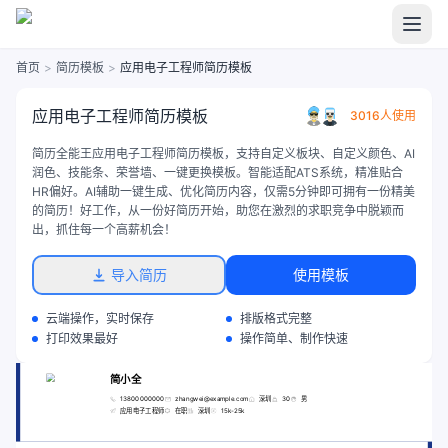
首页
>
简历模板
>
应用电子工程师简历模板
应用电子工程师简历模板
3016人使用
简历全能王应用电子工程师简历模板，支持自定义板块、自定义颜色、AI
润色、技能条、荣誉墙、一键更换模板。智能适配ATS系统，精准贴合
HR偏好。AI辅助一键生成、优化简历内容，仅需5分钟即可拥有一份精美
的简历！好工作，从一份好简历开始，助您在激烈的求职竞争中脱颖而
出，抓住每一个高薪机会！
导入简历
使用模板
云端操作，实时保存
排版格式完整
打印效果最好
操作简单、制作快速
简小全
13800000000
zhangwei@example.com
深圳
30
男
应用电子工程师
在职
深圳
15k-25k