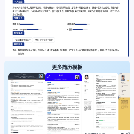
个人总结
拥有[X]年应用电子工程师开发经验，精通电路设计、硬件调试等技能。主导多个项目成功落地，具备丰富的实战经验。熟悉电子
电气行业标准与规范，对新技术有敏锐洞察力。善于团队协作，能带领团队高效完成任务，追求产品性能优化与创新，致力于为企
业创造价值。
技能专长
电路设计
硬件调试
Altium Designer
C语言
荣誉奖项
公司年度优秀员工
电子设计竞赛二等奖
其他信息
专利:
拥有2项实用新型专利，分别为《一种低功耗智能门锁电路》《工业设备远程监控终端硬件结构》，体现了在技术创新方面
的能力。
更多简历模板