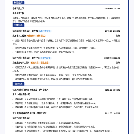
教育经历
电子科技大学
2013.09-2017.06
电子信息工程
系统学习了电路原理、模拟电子技术、数字电子技术等专业课程，掌握了扎实的理论基础。在校期间积极参与电子设计竞赛等实践
活动，锻炼了动手能力和团队协作能力。
工作经历
深圳XX科技有限公司 - 研发部
高新技术企业
2017.07-2020.12
应用电子工程师
电路设计
硬件调试
深圳
负责公司智能家电产品的电子电路设计与开发，主导完成了3款智能插座的电路设计，产品上市后销量突破100万台，市场反馈
良好。
参与产品的硬件调试与测试工作，优化电路性能，使产品的功耗降低了20%，稳定性提升了30%。
与软件团队紧密协作，完成产品的功能集成与联调，确保产品按时交付。
深圳YY科技有限公司 - 研发中心
工业自动化
2021.01-2023.06
高级应用电子工程师
系统开发
团队管理
深圳
带领团队负责公司工业控制设备的电子系统开发，成功开发出一款高精度温度控制系统，精度达到±0.1℃，满足了工业生产的
高要求。
优化产品的电磁兼容性设计，通过了多项国际认证（如CE、FCC），拓宽了产品的国际市场。
建立并完善了部门的硬件开发流程和规范，提高了团队的开发效率，缩短了产品研发周期25%。
项目经历
低功耗智能门锁电子系统开发 - 硬件负责人
2018.05-2019.12
深圳XX科技有限公司
项目背景：为满足市场对低功耗智能门锁的需求，开发一款基于蓝牙技术的智能门锁电子系统。
项目职责：负责电路方案设计，选用低功耗芯片，设计电源管理电路，使产品待机功耗低至50μA。
项目成果：成功开发出智能门锁电子系统，通过了严格的可靠性测试，产品已量产，年销量达50万套。
工业设备远程监控终端开发 - 硬件工程师
2021.05-2022.12
深圳YY科技有限公司
项目背景：针对工业环境下设备远程监控的需求，开发工业设备远程监控终端。
项目职责：设计终端的硬件电路，包括传感器接口、通信模块接口等，实现数据采集与传输功能。
项目成果：完成终端硬件开发，与软件配合实现远程监控功能，已在100+工业现场应用，提高了设备维护效率30%。