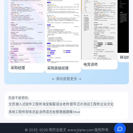
移动终
师
电竞讲师
采购经理
采购高级经理
← 滑动查看更多 →
您是不是想找：
文员
嵌入式软件工程师
淘宝客服
就业老师
督导
芯片测试工程师
企业文化
系统工程师
财务总监
自然语言处理
数据建模
Hive
©
2025-2026
简历全能王 www.jlqnw.com 版权所有