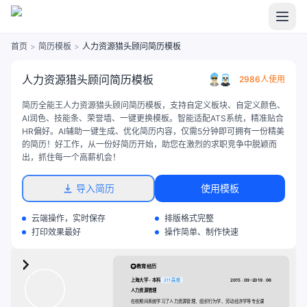
首页
>
简历模板
>
人力资源猎头顾问简历模板
人力资源猎头顾问简历模板
2986人使用
简历全能王人力资源猎头顾问简历模板，支持自定义板块、自定义颜色、
AI润色、技能条、荣誉墙、一键更换模板。智能适配ATS系统，精准贴合
HR偏好。AI辅助一键生成、优化简历内容，仅需5分钟即可拥有一份精美
的简历！好工作，从一份好简历开始，助您在激烈的求职竞争中脱颖而
出，抓住每一个高薪机会！
导入简历
使用模板
云端操作，实时保存
排版格式完整
打印效果最好
操作简单、制作快速
教育经历
上海大学 - 本科
211 高校
2015 . 09-2019 . 06
人力资源管理
在校期间系统学习了人力资源管理、组织行为学、劳动经济学等专业课