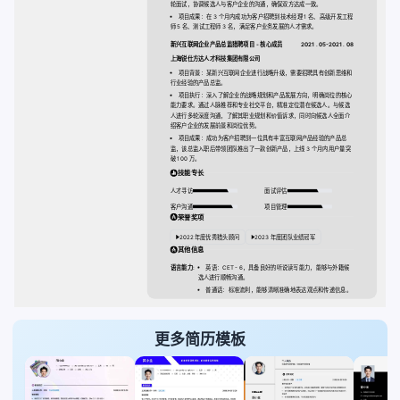
轮面试，协调候选人与客户企业的沟通，确保双方达成一致。
项目成果：在 3 个月内成功为客户招聘到技术经理 1 名、高级开发工程
师 5 名、测试工程师 3 名，满足客户业务发展的人才需求。
新兴互联网企业产品总监猎聘项目 - 核心成员
2021 . 05-2021 . 08
上海锐仕方达人才科技集团有限公司
项目背景：某新兴互联网企业进行战略升级，需要招聘具有创新思维和
行业经验的产品总监。
项目执行：深入了解企业的战略规划和产品发展方向，明确岗位的核心
能力要求。通过人脉推荐和专业社交平台，精准定位潜在候选人。与候选
人进行多轮深度沟通，了解其职业规划和价值诉求，同时向候选人全面介
绍客户企业的发展前景和岗位优势。
项目成果：成功为客户招聘到一位具有丰富互联网产品经验的产品总
监，该总监入职后带领团队推出了一款创新产品，上线 3 个月内用户量突
破 100 万。
技能专长
人才寻访
面试评估
客户沟通
项目管理
荣誉奖项
2022 年度优秀猎头顾问
2023 年度团队业绩冠军
其他信息
语言能力:
英语：CET - 6，具备良好的听说读写能力，能够与外籍候
选人进行顺畅沟通。
普通话：标准流利，能够清晰准确地表达观点和传递信息。
更多简历模板