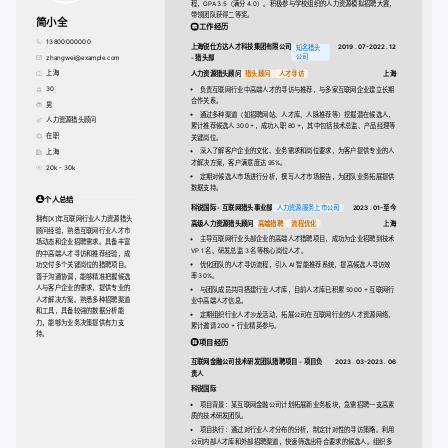
程，GPA 3.5（满分 4.0）。积极参与学校组织的人力资源模拟招聘大赛，
带领团队获得二等奖。
简小全
工作经历
13800000000
上海锐仕方达人才科技集团有限公司
2019 . 07-2022 . 12
知名猎头
公司
zhangwei@example.com
- 猎头部
上海
人力资源猎头顾问
猎头顾问
人才寻访
上海
30
负责互联网行业中高端人才的寻访与推荐，与多家互联网企业建立长期
合作关系。
男
通过多种渠道（如招聘网站、人才库、人脉推荐等）挖掘潜在候选人，
人力资源猎头顾问
累计推荐候选人 300 +，成功入职 80 +，其中包括技术总监、产品经理等
在职
关键岗位。
深入了解客户企业的文化、业务需求和岗位要求，为客户提供专业的人
上海
才解决方案，客户满意度达 95%。
20k - 30k
定期对候选人市场进行分析，撰写人才市场报告，为团队业务拓展提供
数据支持。
个人总结
科锐国际 - 互联网猎头事业部
人力资源服务上市公司
2023 . 01-至今
拥有[X]年互联网行业人力资源猎头
高级人力资源猎头顾问
高端猎聘
流程优化
上海
顾问经验，熟悉互联网行业人才市
主导互联网行业头部企业的高端人才猎聘项目，成功为企业招聘到技术
场动态和企业招聘需求。具备丰富
VP 1 名、研发总监 3 名等核心岗位人才。
的中高端人才寻访和推荐经验，成
优化团队的人才寻访流程，引入 AI 智能推荐系统，提高候选人寻访效
功交付多个关键岗位的猎聘项目。
率 30%。
善于沟通协调，能够精准把握候选
人与客户企业的需求，提供专业的
与团队成员共同搭建行业人才库，目前人才库已积累 5000 + 互联网行
人才解决方案。熟悉多种招聘渠道
业中高端人才信息。
和工具，具备较强的数据分析能
定期组织行业人才沙龙活动，拓展公司在互联网行业的人才资源网络，
力，能够为业务决策提供有力支
累计邀请 200 + 行业精英参与。
持。
项目经历
互联网金融公司技术研发团队猎聘项目 - 项目负
2023 . 03-2023 . 06
责人
科锐国际
项目背景：某互联网金融公司计划拓展新业务板块，急需招聘一支高素
质的技术研发团队。
项目执行：通过对行业人才分布的分析，制定针对性的寻访策略。利用
公司内部人才库和外部招聘渠道，快速筛选出符合要求的候选人。组织多