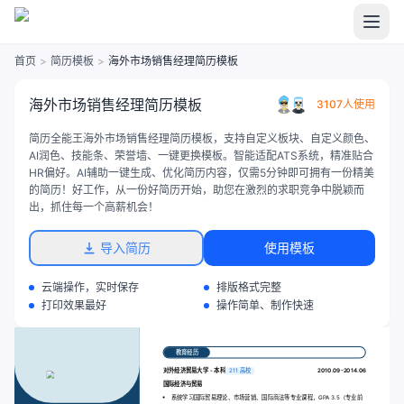
首页
>
简历模板
>
海外市场销售经理简历模板
海外市场销售经理简历模板
3107人使用
简历全能王海外市场销售经理简历模板，支持自定义板块、自定义颜色、
AI润色、技能条、荣誉墙、一键更换模板。智能适配ATS系统，精准贴合
HR偏好。AI辅助一键生成、优化简历内容，仅需5分钟即可拥有一份精美
的简历！好工作，从一份好简历开始，助您在激烈的求职竞争中脱颖而
出，抓住每一个高薪机会！
导入简历
使用模板
云端操作，实时保存
排版格式完整
打印效果最好
操作简单、制作快速
教育经历
对外经济贸易大学 - 本科
211 高校
2010.09-2014.06
国际经济与贸易
系统学习国际贸易理论、市场营销、国际商法等专业课程，GPA 3.5（专业前