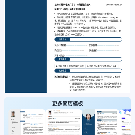
拉美市场新产品推广项目 - 市场销售负责人
2018.05-2019.04
阿里巴巴（中国）网络技术有限公司
参与公司新产品在拉美地区的推广项目，负责市场策划与销售执行。
制定线上线下整合营销方案，线上通过社交媒体（Facebook、Instagram
等）精准投放广告（预算 200 万美元），线下举办产品体验活动（覆盖巴西、墨
西哥等 4 个主要国家，10 个城市）。
培训当地销售团队（30 人）产品知识与销售技巧，建立销售激励机制。
项目期间，产品在拉美地区的知名度提升 30%，销售额达 3000 万美元，超
额完成目标（目标 2500 万美元）。
技能专长
海外市场拓展
团队管理
商务谈判
数据分析
英语（商务）
荣誉奖项
2022 年腾讯优秀海外销售经理
2018 年阿里巴巴海外市场开拓奖
其他信息
跨文化沟通培训:
参加公司组织的跨文化沟通培训课程（80 课时），系统学
习不同文化背景下的商务礼仪、沟通技巧。
通过案例分析与模拟演练（如与欧美、亚洲客户的商务场景
模拟），提升跨文化沟通能力，在实际工作中有效避免文化冲
突，促进业务合作。
更多简历模板