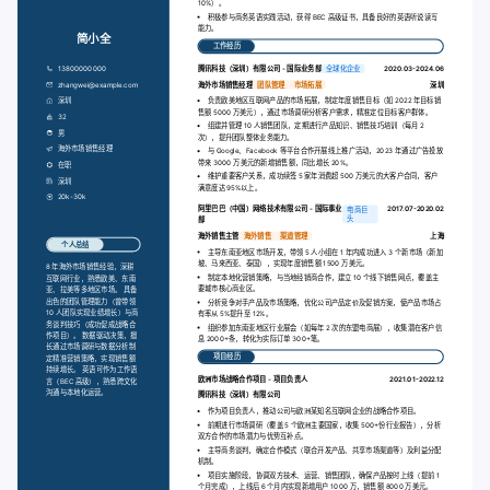
10%）。
积极参与商务英语实践活动，获得 BEC 高级证书，具备良好的英语听说读写
能力。
简小全
工作经历
13800000000
腾讯科技（深圳）有限公司 - 国际业务部
全球化企业
2020.03-2024.06
zhangwei@example.com
海外市场销售经理
团队管理
市场拓展
深圳
深圳
负责欧美地区互联网产品的市场拓展，制定年度销售目标（如 2022 年目标销
售额 5000 万美元），通过市场调研分析客户需求，精准定位目标客户群体。
32
组建并管理 10 人销售团队，定期进行产品知识、销售技巧培训（每月 2
男
次），提升团队整体业务能力。
海外市场销售经理
与 Google、Facebook 等平台合作开展线上推广活动，2023 年通过广告投放
带来 3000 万美元的新增销售额，同比增长 20%。
在职
维护重要客户关系，成功续签 5 家年消费超 500 万美元的大客户合同，客户
深圳
满意度达 95%以上。
20k-30k
阿里巴巴（中国）网络技术有限公司 - 国际事业
2017.07-2020.02
电商巨
头
部
海外销售主管
海外销售
渠道管理
上海
个人总结
主导东南亚地区市场开发，带领 5 人小组在 1 年内成功进入 3 个新市场（新加
坡、马来西亚、泰国），实现年度销售额 1500 万美元。
8 年海外市场销售经验，深耕
制定本地化营销策略，与当地经销商合作，建立 10 个线下销售网点，覆盖主
互联网行业，熟悉欧美、东南
要城市核心商业区。
亚、拉美等多地区市场。 具备
出色的团队管理能力（曾带领
分析竞争对手产品及市场策略，优化公司产品定价及促销方案，使产品市场占
10 人团队实现业绩增长）与商
有率从 5%提升至 12%。
务谈判技巧（成功促成战略合
组织参加东南亚地区行业展会（如每年 2 次的东盟电商展），收集潜在客户信
作项目）。 数据驱动决策，擅
息 2000+条，转化为实际订单 300+笔。
长通过市场调研与数据分析制
项目经历
定精准营销策略，实现销售额
持续增长。 英语可作为工作语
欧洲市场战略合作项目 - 项目负责人
2021.01-2022.12
言（BEC 高级），熟悉跨文化
沟通与本地化运营。
腾讯科技（深圳）有限公司
作为项目负责人，推动公司与欧洲某知名互联网企业的战略合作项目。
前期进行市场调研（覆盖 5 个欧洲主要国家，收集 500+份行业报告），分析
双方合作的市场潜力与优势互补点。
主导商务谈判，确定合作模式（联合开发产品、共享市场渠道等）及利益分配
机制。
项目实施阶段，协调双方技术、运营、销售团队，确保产品按时上线（提前 1
个月完成），上线后 6 个月内实现新增用户 1000 万，销售额 8000 万美元。