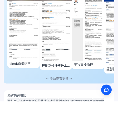
tiktok直播运营
美妆直播场控
控制器硬件主任工
摄影摄
程师
← 滑动查看更多 →
您是不是想找：
儿科医生
游戏策划师
采购助理
游戏场景
插画师
U3D
COCOS2D-X
网络营销
销售顾问
企业文化
社区运营
数据分析师