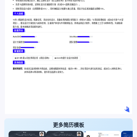
带领团队完成概念设计，通过主题化设计（如[主题名称]）提升商业氛围与吸引力。
负责与品牌商家对接，定制化设计店铺装修方案（完成50+品牌店铺设计）。
控制项目设计成本（比预算降低10%），同时确保设计效果与施工质量，项目开业后客流量超出预期15%。
个人总结
10年+精装修设计经验，精通住宅、商业空间设计。具备优秀的团队领导能力（带领8人团队）与项目管理经验（成功交付多个大型
项目）。擅长设计方案优化与成本控制，注重用户体验与市场需求结合。熟练运用设计软件，熟悉施工工艺与材料特性。沟通协调
能力强，能有效推进项目顺利进行。
技能专长
AutoCAD
3ds Max
设计方案把控
团队管理
项目协调
荣誉奖项
2019年度公司优秀项目奖（[项目名称]）
2020年度行业设计创新奖
其他信息
新材料研究:
持续关注装修材料市场动态，定期收集新材料信息（每月5+种），并在项目中进行应用测试。成功引入[材料名称1]、
[材料名称2]等新材料，提升项目品质与竞争力。
更多简历模板