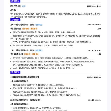
教育经历
同济大学 - 本科
211
2008.09-2012.06
环境设计
在校期间系统学习了室内设计原理、建筑制图、装饰材料与构造等专业课程，熟练掌握AutoCAD、3ds Max等设计软件。积极参与
校内设计实践项目，培养了创新思维和团队协作能力。
工作经历
上海XX装饰工程有限公司 - 设计部
行业领先
2016.03-2020.12
精装修设计经理
设计管理
团队领导
上海
负责公司重点精装修项目的整体设计把控，从方案设计到施工图深化，确保设计质量与效果。
带领设计团队（8人）完成多个高端住宅项目（如[项目名称1]，建筑面积5万㎡）的精装修设计，项目周期内设计方案修改率降低
30%，客户满意度提升至95%。
与甲方、施工方密切沟通，协调解决设计变更与现场问题，保障项目顺利推进，成功将[项目名称2]的工期缩短15%。
建立并优化设计流程与标准，组织内部培训（每月1次），提升团队专业能力与工作效率。
上海XX建筑设计有限公司 - 设计部
创意设计
2012.07-2016.02
资深精装修设计师
方案设计
创新设计
上海
独立承担多个商业空间精装修设计项目（如[项目名称3]，商业面积2万㎡），从概念设计到落地实施全程跟进。
主导完成[项目名称4]的精装修设计，通过优化空间布局与材料选型，降低项目成本12%，同时提升空间品质与用户体验。
参与公司设计标准制定与优化，负责新材料、新工艺的研究与应用推广，为公司带来3项创新设计方案。
与市场、采购等部门协作，确保设计方案的可实施性与成本控制，项目交付合格率达100%。
项目经历
XX高端住宅精装修项目 - 精装修设计经理
2018.05-2020.03
上海XX装饰工程有限公司
项目为高端住宅社区精装修工程，总建筑面积8万㎡，涵盖200套住宅单元。
作为设计经理，负责整体设计规划，组织团队完成方案设计、施工图绘制（图纸数量300+）。
协调甲方需求与施工工艺，优化空间功能分区，提升户型使用率（平均提升8%）。
严格把控材料选型与色彩搭配，确保设计风格统一且符合市场定位，项目交付后客户投诉率低于2%。
XX商业综合体精装修项目 - 精装修设计经理
2019.08-2020.12
上海XX装饰工程有限公司
商业综合体精装修项目，建筑面积3万㎡，包含购物中心、写字楼部分。