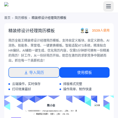
首页
>
简历模板
>
精装修设计经理简历模板
精装修设计经理简历模板
3539人使用
简历全能王精装修设计经理简历模板，支持自定义板块、自定义颜色、AI
润色、技能条、荣誉墙、一键更换模板。智能适配ATS系统，精准贴合
HR偏好。AI辅助一键生成、优化简历内容，仅需5分钟即可拥有一份精美
的简历！好工作，从一份好简历开始，助您在激烈的求职竞争中脱颖而
出，抓住每一个高薪机会！
导入简历
使用模板
云端操作，实时保存
排版格式完整
打印效果最好
操作简单、制作快速
简小全
13800000000
zhangwei@example.com
上海
35
男
精装修设计经理
在职
上海
25k-35k