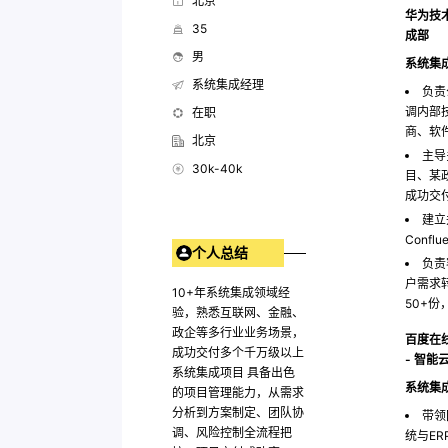
北京
华为技术
35
成部
男
系统集
系统集成经理
负责
调内部
在职
商、软
北京
主导
30k-40k
目、某
成功交
建立
Conf
个人总结
负责
户需求
10+年系统集成领域经
50+份
验，熟悉互联网、金融、
政企等多行业业务场景，
百度在
成功交付多个千万级以上
- 智
系统集成项目 具备出色
系统集
的项目管理能力，从需求
分析到方案制定、团队协
带领
调、风险控制全流程把
统与E