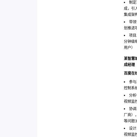
制定
成，引
集成架构
带领
划推进
项目
分钟级
用户）
某智慧
成经理
百度在
参与
控制系
分析
视频监控
协调
厂商）
等问题3
设计
视频监