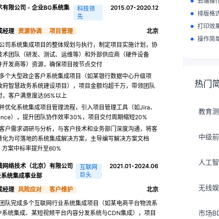
云端操
有限公司 - 企业BG系统集
2015.07-2020.12
科技领
排版格
先
打印效
成经理
资源协调
项目管理
北京
操作简
公司系统集成项目的整体规划与执行，制定项目实施计划，协
技术团队（研发、测试、运维等）和外部供应商（硬件设备
件开发商等）资源，确保项目按节点交付
多个大型政企客户系统集成项目（如某银行数据中心升级项
热门
政府智慧政务系统建设项目），项目金额均超千万，带领团队
付，客户满意度达95%以上
并优化系统集成项目管理流程，引入项目管理工具（如Jira、
教育测
luence），提升团队协作效率30%，项目交付周期缩短20%
客户需求调研与分析，与客户技术和业务部门深度沟通，将客
中级前
转化为可落地的系统集成解决方案，主导编写解决方案文档
，方案中标率提升至60%
人工智
线网络技术（北京）有限公司
2021.01-2024.06
互联网
巨头
能云系统集成事业部
无线娱
成经理
风险应对
客户维护
北京
团队完成多个互联网行业系统集成项目（如某电商平台物流系
市场B
RP系统集成、某短视频平台内容分发系统与CDN集成），项目