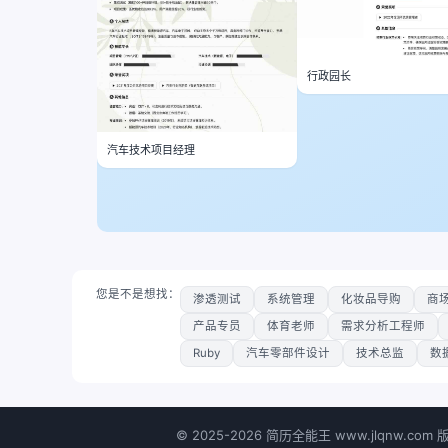
行政园长
汽车技术项目经理
您是不是想找：
渗透测试
系统管理
化妆品导购
商
产品专员
体育老师
需求分析工程师
Ruby
汽车零部件设计
技术总监
数
©
2025-2026
简历全能王 www.jlqnw.com