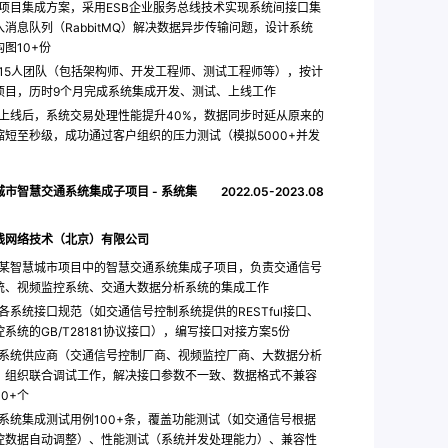
项目集成方案，采用ESB企业服务总线技术实现系统间接口集
入消息队列（RabbitMQ）解决数据异步传输问题，设计系统
图10+份
15人团队（包括架构师、开发工程师、测试工程师等），按计
项目，历时9个月完成系统集成开发、测试、上线工作
上线后，系统交易处理性能提升40%，数据同步时延从原来的
缩短至秒级，成功通过客户组织的压力测试（模拟5000+并发
城市智慧交通系统集成子项目 - 系统集
2022.05-2023.08
线网络技术（北京）有限公司
某智慧城市项目中的智慧交通系统集成子项目，负责交通信号
统、视频监控系统、交通大数据分析系统的集成工作
各系统接口规范（如交通信号控制系统提供的RESTful接口、
系统的GB/T28181协议接口），编写接口对接方案5份
系统供应商（交通信号控制厂商、视频监控厂商、大数据分析
，组织联合调试工作，解决接口参数不一致、数据格式不兼容
0+个
系统集成测试用例100+条，覆盖功能测试（如交通信号根据
控数据自动调整）、性能测试（系统并发处理能力）、兼容性