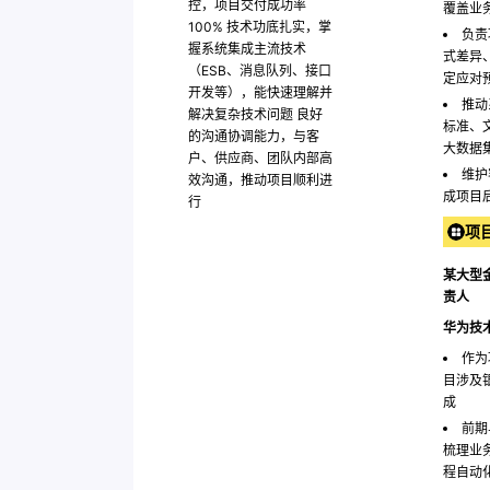
控，项目交付成功率
覆盖业
100% 技术功底扎实，掌
负责
握系统集成主流技术
式差异
（ESB、消息队列、接口
定应对
开发等），能快速理解并
推动
解决复杂技术问题 良好
标准、
的沟通协调能力，与客
大数据
户、供应商、团队内部高
维护
效沟通，推动项目顺利进
成项目
行
项
某大型
责人
华为技
作为
目涉及
成
前期
梳理业
程自动