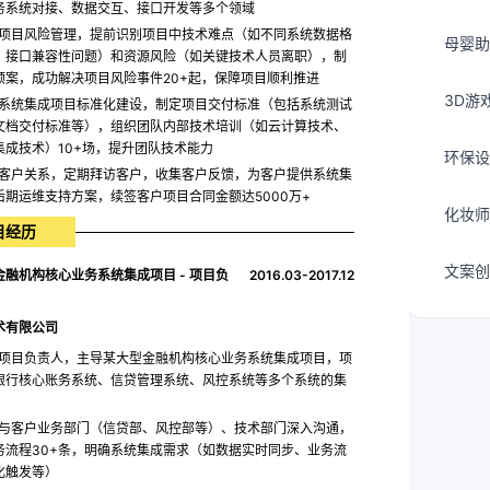
务系统对接、数据交互、接口开发等多个领域
项目风险管理，提前识别项目中技术难点（如不同系统数据格
母婴助
、接口兼容性问题）和资源风险（如关键技术人员离职），制
预案，成功解决项目风险事件20+起，保障项目顺利推进
3D游
系统集成项目标准化建设，制定项目交付标准（包括系统测试
文档交付标准等），组织团队内部技术培训（如云计算技术、
集成技术）10+场，提升团队技术能力
环保设
客户关系，定期拜访客户，收集客户反馈，为客户提供系统集
后期运维支持方案，续签客户项目合同金额达5000万+
化妆师
目经历
文案创
金融机构核心业务系统集成项目 - 项目负
2016.03-2017.12
术有限公司
项目负责人，主导某大型金融机构核心业务系统集成项目，项
银行核心账务系统、信贷管理系统、风控系统等多个系统的集
与客户业务部门（信贷部、风控部等）、技术部门深入沟通，
务流程30+条，明确系统集成需求（如数据实时同步、业务流
化触发等）