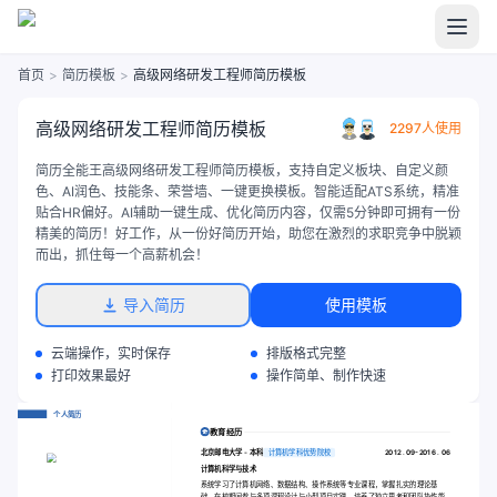
首页
>
简历模板
>
高级网络研发工程师简历模板
高级网络研发工程师简历模板
2297人使用
简历全能王高级网络研发工程师简历模板，支持自定义板块、自定义颜
色、AI润色、技能条、荣誉墙、一键更换模板。智能适配ATS系统，精准
贴合HR偏好。AI辅助一键生成、优化简历内容，仅需5分钟即可拥有一份
精美的简历！好工作，从一份好简历开始，助您在激烈的求职竞争中脱颖
而出，抓住每一个高薪机会！
导入简历
使用模板
云端操作，实时保存
排版格式完整
打印效果最好
操作简单、制作快速
个人简历
教育经历
北京邮电大学 - 本科
计算机学科优势院校
2012 . 09-2016 . 06
计算机科学与技术
系统学习了计算机网络、数据结构、操作系统等专业课程，掌握扎实的理论基
础。在校期间参与多项课程设计与小型项目实践，培养了独立思考和团队协作能