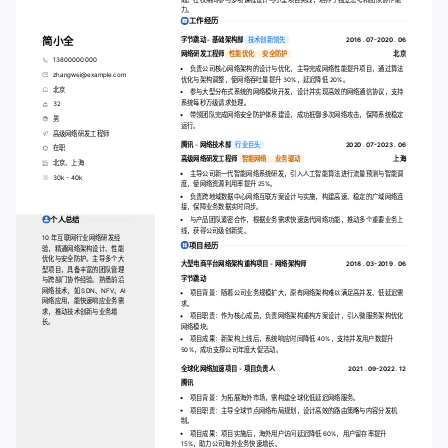
力。
工作经历
简小全
字节跳动 - 基础架构部
技术创新领先
2016 . 07-2020 . 06
网络研发工程师
性能优化
安全防护
北京
13800000000
负责公司核心网络架构的设计与优化，主导完成网络性能提升项目，通过算法
zhangwei@example.com
优化与架构调整，使网络吞吐量提升 30%，延迟降低 20%。
北京
参与大型分布式系统的网络模块开发，设计并实现高效的网络通信协议，支持
系统每秒万级请求处理。
32
带领团队完成网络安全防护体系建设，成功抵御多次网络攻击，保障系统稳定
男
运行。
高级网络研发工程师
腾讯 - 网络技术部
行业巨头
2020 . 07-2023 . 06
在职
高级网络研发工程师
智能网络
业务驱动
上海
北京、上海
主导公司新一代智能网络系统研发，引入人工智能算法进行流量预测与智能调
30k - 40k
度，使网络资源利用率提升 25%。
负责跨地域数据中心网络互联方案设计与实施，构建高速、稳定的广域网络连
接，保障业务数据实时同步。
个人总结
与产品团队紧密合作，根据业务需求快速迭代网络功能，推动多个重要业务上
线，获得公司级创新奖。
10 年互联网行业网络研发经
项目经历
验，精通网络架构设计、性能
优化与安全防护。主导多个大
大型电商平台网络架构重构项目 - 网络架构师
2018 . 03-2019 . 06
型项目，具备丰富的团队管理
字节跳动
与跨部门协作经验。熟悉前沿
网络技术，如 SDN、NFV、AI
项目背景：随着公司业务规模扩大，原有网络架构难以满足高并发、低延迟需
网络应用，能快速响应业务需
求。
求，推动技术创新与业务增
项目职责：作为核心成员，负责网络架构重构方案设计，引入微服务架构优化
长。
网络模块。
项目成果：新架构上线后，系统响应时间降低 40%，支持并发用户数提升
50%，成功支撑公司年度大促活动。
全球化网络加速项目 - 项目负责人
2021 . 09-2022 . 12
腾讯
项目背景：为拓展海外市场，需构建全球化低延迟网络服务。
项目职责：主导全球节点网络布局规划，设计高效的路由策略与内容分发机
制。
项目成果：项目实施后，海外用户访问延迟降低 60%，用户留存率提升
15%，助力公司海外业务快速增长。