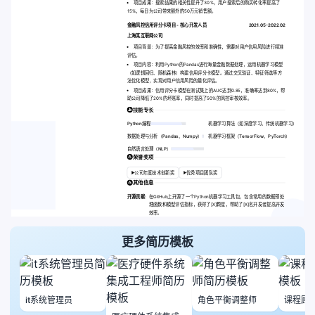
项目成果：搜索结果的相关性提升了30%，用户搜索后的购买转化率提高了
15%，每日为公司带来额外的50万元销售额。
金融风控信用评分卡项目 - 核心开发人员
2021.05-2022.02
上海某互联网公司
项目背景：为了提高金融风控的效率和准确性，需要对用户信用风险进行精准
评估。
项目内容：利用Python的Pandas进行海量金融数据处理，运用机器学习模型
（如逻辑回归、随机森林）构建信用评分卡模型。通过交叉验证、特征筛选等方
法优化模型，实现对用户信用风险的量化评估。
项目成果：信用评分卡模型在测试集上的AUC达到0.85，准确率达到80%，帮
助公司降低了20%的坏账率，同时提高了50%的风控审核效率。
技能专长
Python编程
机器学习算法（如深度学习、传统机器学习）
数据处理与分析（Pandas、Numpy）
机器学习框架（TensorFlow、PyTorch）
自然语言处理（NLP）
荣誉奖项
公司年度技术创新奖
优秀项目团队奖
其他信息
开源贡献:
在GitHub上开源了一个Python机器学习工具包，包含常用的数据预处
理函数和模型评估指标，获得了[X]颗星，帮助了[X]名开发者提高开发
效率。
更多简历模板
it系统管理员
角色平衡调整师
课程顾