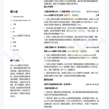
后续的机器学习开发工作奠定了扎实的理论基础。通过参与学校组织的编程竞赛
和课程项目，锻炼了实际编程能力和团队协作能力。
工作经历
简小全
上海某科技有限公司 - 人工智能研发部
高新技术企业
2017.07-2020.12
Python机器学习开发工程师
机器学习
算法优化
上海
13800000000
负责公司核心机器学习算法的研发与优化，针对图像识别领域，运用Python语
zhangwei@example.com
言实现了基于深度学习的目标检测算法，将检测准确率从85%提升至92%，并在
上海
实际业务场景中落地应用，使图像审核效率提高了30%。
30
参与搭建公司的机器学习平台，设计并实现了数据预处理模块、模型训练与评
估模块，支持多种机器学习框架（如TensorFlow、PyTorch），平台上线后，使
男
新算法的开发周期缩短了40%。
Python机器学习开发工程
带领3人小团队完成了用户行为预测项目，通过分析用户历史行为数据，构建
师
了基于决策树和神经网络的混合预测模型，预测准确率达到88%，为公司的精准
在职
营销提供了有力支持。
上海
上海某互联网公司 - 算法研发中心
创新驱动
2021.01-2023.06
25k-35k
资深Python机器学习开发工程师
Python资深开发
推荐系统
上海
主导公司推荐系统的升级改造，采用Python的Scikit-learn和LightGBM等
库，对用户兴趣建模算法进行优化，使推荐系统的点击率提升了25%，同时降低
个人总结
了50%的计算资源消耗。
负责与业务部门沟通需求，设计并开发了智能客服机器人的意图识别模块，运
8年Python机器学习开发经
用自然语言处理技术（NLP）和机器学习算法，将意图识别准确率从70%提升至
验，熟练掌握多种机器学习算
90%，提高了客服效率，减少了人工客服成本。
法和框架，具备丰富的项目实
组织内部技术分享会，培训新入职员工Python机器学习开发技能，培养了5名
战经验。在图像识别、推荐系
优秀的机器学习开发工程师，为团队技术传承和发展做出贡献。
统、自然语言处理等领域有成
功落地案例，能够带领团队完
项目经历
成复杂项目。注重技术与业务
电商平台商品搜索优化项目 - 技术负责人
2018.05-2019.03
结合，善于沟通需求，解决实
际问题。具备良好的代码风格
上海某科技有限公司
和团队协作能力，持续关注行
项目背景：随着电商业务的快速发展，用户商品搜索结果的准确性和相关性成
业前沿技术，不断提升自身技
为提升用户体验和促进销售的关键。
术水平。
项目内容：使用Python的Django框架搭建后端服务，运用机器学习算法（如
Word2Vec进行商品标题向量化，XGBoost进行排序学习）优化商品搜索排序。通
过数据清洗、特征工程（提取商品属性、用户行为等特征），构建了个性化的搜
索排序模型。