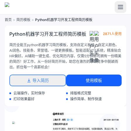
首页
>
简历模板
>
Python机器学习开发工程师简历模板
Python机器学习开发工程师简历模板
2871人使用
简历全能王python机器学习简历模板，支持自定义板块、自定义颜色、
AI润色、技能条、荣誉墙、一键更换模板。智能适配ATS系统，精准贴合
HR偏好。AI辅助一键生成、优化简历内容，仅需5分钟即可拥有一份精美
的简历！好工作，从一份好简历开始，助您在激烈的求职竞争中脱颖而
出，抓住每一个高薪机会！
导入简历
使用模板
云端操作，实时保存
排版格式完整
打印效果最好
操作简单、制作快速
教育经历
上海大学 - 本科
双一流
2013.09-2017.06
计算机科学与技术
在本科学习期间，系统学习了计算机基础课程，包括数据结构、算法设计等，为