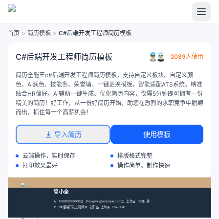
首页
>
简历模板
>
C#后端开发工程师简历模板
C#后端开发工程师简历模板
2089人使用
简历全能王c#后端开发工程师简历模板，支持自定义板块、自定义颜
色、AI润色、技能条、荣誉墙、一键更换模板。智能适配ATS系统，精准
贴合HR偏好。AI辅助一键生成、优化简历内容，仅需5分钟即可拥有一份
精美的简历！好工作，从一份好简历开始，助您在激烈的求职竞争中脱颖
而出，抓住每一个高薪机会！
导入简历
使用模板
云端操作，实时保存
排版格式完整
打印效果最好
操作简单、制作快速
简小全
13800000000
zhangwei@example.com
上海
30
男
C#后端开发工程师
在职
上海
20k-30k