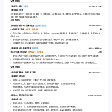
教育经历
上海大学 - 本科
211高校
2013.09-2017.06
计算机科学与技术
在校期间系统学习了计算机相关专业课程，如《数据结构》《计算机网络》等，掌握了扎实的理论基础。积极参与学校组织的编程
竞赛，锻炼了编程能力和团队协作能力。
工作经历
上海某科技有限公司 - 技术研发部
互联网科技公司
2017.07-2020.12
C#后端开发工程师
C#开发
性能优化
上海
负责公司核心业务系统的 C#后端开发工作，使用.NET Framework 开发高性能、高并发的接口，优化系统性能，使接口响应时
间降低 30%。
参与数据库设计与优化，针对业务需求设计合理的表结构，优化 SQL 语句，提升数据查询效率。
与前端团队协作，定义接口规范，确保前后端数据交互顺畅，推动项目按时上线。
上海某电商公司 - 后端开发部
电商行业
2021.01-2023.06
资深 C#后端开发工程师
架构设计
技术选型
上海
主导公司电商平台的 C#后端架构设计与开发，采用微服务架构，将系统拆分为多个服务模块，提高系统的可维护性和扩展性。
带领团队完成新功能开发，优化代码质量，使代码覆盖率达到 90%以上。
负责系统的技术选型和技术攻关，引入新技术提升开发效率和系统稳定性，如使用 Redis 实现缓存机制，减少数据库压力。
项目经历
公司内部管理系统 - 后端开发工程师
2018.03-2018.12
上海某科技有限公司
该项目为公司内部管理系统，主要用于员工考勤、绩效等管理。
负责后端开发工作，使用 C#语言开发业务逻辑，设计数据库表结构，实现数据的增删改查。
优化系统性能，对高频访问接口进行缓存处理，提升系统响应速度。
与测试团队协作，进行系统测试和上线部署，确保系统稳定运行。
电商平台 - 资深后端开发工程师
2021.03-2023.03
上海某电商公司
电商平台项目，包含商品展示、购物车、订单等模块。
作为核心开发人员，负责商品搜索功能的后端开发，优化搜索算法，提高搜索准确率和速度。
参与订单模块的设计与开发，实现订单的创建、支付、发货等流程，确保订单数据的一致性和准确性。