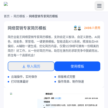
首页
>
简历模板
>
网络营销专家简历模板
网络营销专家简历模板
2498人使用
简历全能王网络营销专家简历模板，支持自定义板块、自定义颜色、AI润
色、技能条、荣誉墙、一键更换模板。智能适配ATS系统，精准贴合HR
偏好。AI辅助一键生成、优化简历内容，仅需5分钟即可拥有一份精美的
简历！好工作，从一份好简历开始，助您在激烈的求职竞争中脱颖而出，
抓住每一个高薪机会！
导入简历
使用模板
云端操作，实时保存
排版格式完整
打印效果最好
操作简单、制作快速
教育经历
上海大学 - 本科
211工程
2015.09-2019.06
市场营销
系统学习市场营销理论与实践，包括市场调研、品牌管理、数字营销等核心课
程