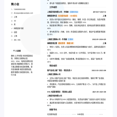
参与多个校园营销项目，锻炼市场分析与策略制定能力
简小全
工作经历
13800000000
上海某科技有限公司 - 市场部
互联网科技
2019.07-2021.12
zhangwei@example.com
网络营销专员
社交媒体运营
SEO优化
上海
上海
负责公司产品在社交媒体平台（微信、微博、抖音）的日常运营，包括内容策
30
划、发布与互动，粉丝量增长 30%，互动率提升 20%
男
制定搜索引擎优化（SEO）策略，优化网站关键词，使网站自然搜索流量提高
网络营销专家
40%
参与电商平台（淘宝、京东）的营销活动策划与执行，推动产品销售额季度增
在职
长 25%
上海
上海某互联网公司 - 市场部
互联网
2022.01-2024.05
20k-30k
网络营销主管
团队管理
数据分析
上海
带领 5 人团队，负责公司品牌整体网络营销策略制定与执行，品牌知名度提升
50%
个人总结
拓展与 KOL、KOC 合作，完成年度 50+ 合作项目，为产品带来 1000 万+ 曝
拥有 [工作年限] 年网络营销经
光量
验，熟悉社交媒体运营、
分析市场数据，优化广告投放策略，降低获客成本 15%，提高广告转化率
SEO、SEM、电商营销等多渠
20%
道营销 具备数据分析能力，善
项目经历
于通过数据优化营销策略，提
升营销效果 有团队管理经验，
新产品线上推广项目 - 项目负责人
2023.03-2023.06
能带领团队完成营销目标，执
上海某互联网公司
行力强
主导公司新产品线上推广项目，制定包含社交媒体预热、搜索引擎广告投放、
内容营销的整合营销方案
项目期间，产品官网流量增长 80%，注册用户数达 5 万+，为产品上市奠定良
好用户基础
618 大促营销项目 - 项目核心成员
2021.05-2021.06
上海某科技有限公司
参与公司电商平台 618 大促营销项目，负责站内搜索广告优化与站外引流活动
通过精准关键词投放与活动策划，实现电商平台销售额在大促期间同比增长
60%
技能专长
社交媒体运营
SEO优化