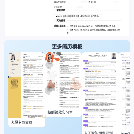
SEM广告投放
数据分析
团队管理
荣誉奖项
2023 年度公司优秀项目奖（新产品线上推广项目）
其他信息
营销工具使用:
熟练掌握 Google Analytics、百度统计等数据分析工具
熟悉 Adobe Photoshop 进行简单图片处理，辅助营销素材制
作
更多简历模板
薪酬绩效实习生
客服专员文员
人工智能图像识别
java