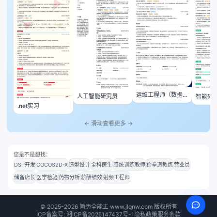
运维工程师（数据
人工智能研究员
智能硬
方向）
师
.net实习
← 滑动查看更多 →
您是不是想找：
DSP开发
COCOS2D-X
造型设计
全科医生
感统训练教师
跆拳道教练
营业员
储备店长
医学检验
药物分析
薪酬绩效
射频工程师
©
2025-2026
简历全能王 www.jlqnw.com 版权所有
ICP备案号: 湘ICP备2025147437号-1
隐私政策
服务条款