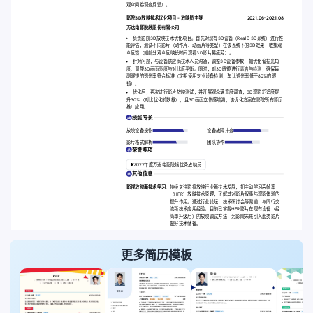
观众问卷调查反馈）。
影院3D放映技术优化项目 - 放映员主导
2021.06-2021.08
万达电影院线股份有限公司
负责影院3D放映技术优化项目。首先对现有3D设备（RealD 3D系统）进行性
能评估，测试不同影片（动作片、动画片等类型）在该系统下的3D效果，收集观
众反馈（如部分观众反映长时间观看3D影片易疲劳）。
针对问题，与设备供应商技术人员沟通，调整3D设备参数，如优化偏振光角
度、调整3D画面亮度与对比度平衡。同时，对3D眼镜进行清洁与检测，确保每
副眼镜的透光率符合标准（定期使用专业设备检测，淘汰透光率低于80%的眼
镜）。
优化后，再次进行影片放映测试，并开展观众满意度调查，3D观影舒适度提
升30%（对比优化前数据），且3D画面立体感增强，该优化方案在影院所有影厅
推广应用。
技能专长
放映设备操作
设备故障排查
影片格式解析
团队协作
荣誉奖项
2022年度万达电影院线优秀放映员
其他信息
影视放映新技术学习:
持续关注影视放映行业新技术发展，如主动学习高帧率
（HFR）放映技术原理，了解其对影片叙事与观影体验的
提升作用。通过行业论坛、技术研讨会等渠道，与同行交
流新技术应用经验。目前已掌握HFR影片在现有设备（经
简单升级后）的放映调试方法，为影院未来引入此类影片
做好技术储备。
更多简历模板