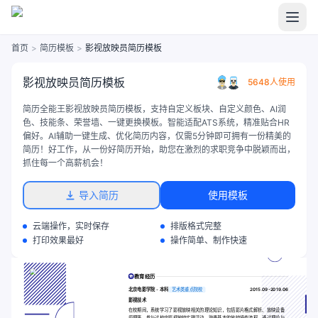
首页
>
简历模板
>
影视放映员简历模板
影视放映员简历模板
5648人使用
简历全能王影视放映员简历模板，支持自定义板块、自定义颜色、AI润
色、技能条、荣誉墙、一键更换模板。智能适配ATS系统，精准贴合HR
偏好。AI辅助一键生成、优化简历内容，仅需5分钟即可拥有一份精美的
简历！好工作，从一份好简历开始，助您在激烈的求职竞争中脱颖而出，
抓住每一个高薪机会！
导入简历
使用模板
云端操作，实时保存
排版格式完整
打印效果最好
操作简单、制作快速
教育经历
北京电影学院 - 本科
艺术类重点院校
2015.09-2019.06
影视技术
在校期间，系统学习了影视放映相关的理论知识，包括影片格式解析、放映设备
原理等。参与过校内影视放映实践活动，熟悉基本的放映操作流程。通过理论与