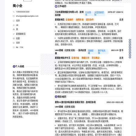
实践结合，为从事影视放映工作奠定了基础。
简小全
工作经历
13800000000
万达电影院线股份有限公司 - 放映
2019.07-2022.12
行业领
大型连锁影
先
院
技术部
zhangwei@example.com
影视放映员
设备操作
故障排查
团队协作
北京
北京
负责影院日常影片放映工作，熟练操作多种型号放映设备（如科视、巴可
28
等），确保影片播放质量稳定，色彩还原准确，声音效果良好。
男
每日放映前对设备进行全面检查，包括放映机、音响系统、3D设备等，及时
影视放映员
发现并解决潜在故障隐患，月均排查设备问题5次以上，保障放映零事故率。
与影院运营团队密切配合，根据排片表准确切换影片，配合新片上映做好设备
在职
调试与测试工作，如为《流浪地球2》首映进行特殊格式（高帧率等）的放映设备
北京
优化，获得观众好评。
8k - 12k
UME影城（北京安贞店） - 技术运营
2023.01-至今
高端影
数字化先
城
锋
部
影视放映技术专员
设备升级
数据分析
项目推动
北京
主导影院放映设备的升级与维护工作，针对老旧设备（如使用5年以上的放映
机）制定升级方案，对比市场主流设备性能（亮度、对比度、分辨率等参数），
个人总结
最终选定NEC新型放映机进行替换，使影院放映画质提升30%。
本人具备[X]年影视放映工作经
建立放映设备维护档案，记录每台设备的使用时长、维修历史、部件更换情况
验，熟练掌握各类放映设备操
等，通过数据分析提前预判设备故障，如根据灯泡使用时长规律，提前1个月为
作与维护技能。在设备故障排
30台设备更换灯泡，减少突发故障导致的影片停映情况，年度因设备故障导致的
查方面经验丰富，能快速定位
停映时长同比下降60%。
并解决问题，保障影片顺利放
参与影院数字化放映系统改造项目，学习并掌握TMS（影院管理系统）操作，
映。熟悉影院数字化放映系
实现远程影片传输、自动排片播放等功能，提高放映工作效率40%以上，同时负
统，推动过设备升级与技术优
责对新入职放映员进行TMS系统操作培训，已培训新人10人次。
化项目，提升放映质量与效
项目经历
率。具备良好的团队协作能
力，曾主导或参与多项放映相
影院4K激光放映设备安装调试项目 - 放映员协助
2023.03-2023.05
关项目，有成功案例。对影视
UME影城（北京安贞店）
放映行业充满热情，持续学习
新技术（如高帧率、HDR放映
参与影院4K激光放映设备安装调试项目。前期协助技术团队进行场地勘测，根
等），致力于为观众提供优质
据影院影厅空间布局（长、宽、高数据），规划设备安装位置与线路走向。
的观影体验。
设备到货后，配合厂家工程师进行安装，学习4K激光放映机（如索尼4K激光
放映机）的安装工艺，包括光路校准、镜头安装调试等关键步骤。
安装完成后，进行影片测试放映，对比原2K放映设备，从画面清晰度（4K分
辨率下细节呈现更丰富）、色彩饱和度（激光光源色彩表现更鲜艳）、亮度均匀
性（激光光源亮度分布更均匀）等维度进行评估，最终形成测试报告，为设备正
式投入使用提供数据支持。该设备投入使用后，影厅观众满意度提升20%（通过