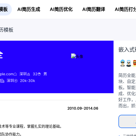
模板
AI简历生成
AI简历优化
AI简历翻译
AI简历打
历模板
嵌入式
全
ple.com
深圳
32
男
简历全能
职
深圳
20k-30k
块、自定
板。智能
成、优化
好工作，
而出，抓
2010.09-2014.06
技术等专业课程，掌握扎实的理论基础。
团队协作能力。