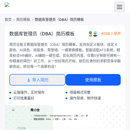
首页
>
简历模板
>
数据库管理员（DBA）简历模板
数据库管理员（DBA）简历模板
4036人使用
简历全能王数据库管理员（DBA）简历模板，支持自定义板块、自定义
颜色、AI润色、技能条、荣誉墙、一键更换模板。智能适配ATS系统，精
准贴合HR偏好。AI辅助一键生成、优化简历内容，仅需5分钟即可拥有一
份精美的简历！好工作，从一份好简历开始，助您在激烈的求职竞争中脱
颖而出，抓住每一个高薪机会！
导入简历
使用模板
云端操作，实时保存
排版格式完整
打印效果最好
操作简单、制作快速
简小全
13800000000
zhangwei@example.com
上海
32
男
数据库管理员（DBA）
在职
上海
20k - 30k
教育经历