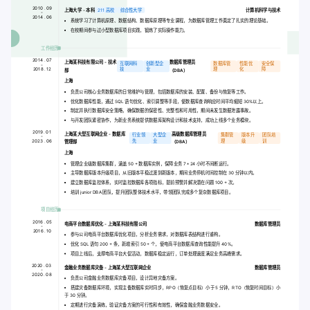
2010 . 09
上海大学 - 本科
211 高校
综合性大学
计算机科学与技术
-
2014 . 06
系统学习了计算机原理、数据结构、数据库原理等专业课程，为数据库管理工作奠定了扎实的理论基础。
在校期间参与过小型数据库项目实践，锻炼了实际操作能力。
工作经历
2014 . 07
上海某科技有限公司 - 技术
数据库管理员
互联网科
创新型企
数据库管
性能优
安全保
-
2018 . 12
技
业
理
化
障
部
（DBA）
上海
负责公司核心业务数据库的日常维护与管理，包括数据库的安装、配置、备份与恢复等工作。
优化数据库性能，通过 SQL 语句优化、索引调整等手段，使数据库查询响应时间平均缩短 30%以上。
制定并执行数据库安全策略，确保数据的保密性、完整性和可用性，期间未发生数据泄露事故。
与开发团队紧密协作，为新业务系统提供数据库架构设计和技术支持，成功上线多个业务模块。
2019 . 01
上海某大型互联网企业 - 数据库
高级数据库管理员
行业领
大型企
集群管
版本升
团队培
-
2023 . 06
先
业
理
级
训
管理部
（DBA）
上海
管理企业级数据库集群，涵盖 50 + 数据库实例，保障业务 7 * 24 小时不间断运行。
主导数据库版本升级项目，从旧版本平稳过渡到新版本，期间业务停机时间控制在 30 分钟以内。
建立数据库监控体系，实时监控数据库各项指标，提前预警并解决潜在问题 100 + 次。
培训 junior DBA 团队，提升团队整体技术水平，带领团队完成多个复杂数据库项目。
项目经历
2016 . 05
电商平台数据库优化
- 上海某科技有限公司
数据库管理员
-
2016 . 10
参与公司电商平台数据库优化项目，分析业务需求，对数据库表结构进行重构。
优化 SQL 语句 200 + 条，新增索引 50 + 个，使电商平台数据库查询性能提升 40%。
项目上线后，支撑电商平台大促活动，数据库稳定运行，订单处理速度满足业务高峰需求。
2020 . 03
金融业务数据库灾备
- 上海某大型互联网企业
数据库管理员
-
2020 . 08
负责公司金融业务数据库灾备项目，设计异地灾备方案。
搭建灾备数据库环境，实现主备数据库实时同步，RPO（恢复点目标）小于 5 分钟，RTO（恢复时间目标）小
于 30 分钟。
定期进行灾备演练，验证灾备方案的可行性和有效性，确保金融业务数据安全。