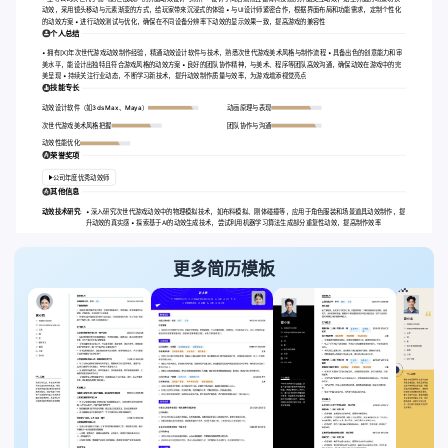
动效，采用镜头移动与元素渐变的方式，给玩家带来沉浸式的体验 • 与UI设计师紧密合作，根据界面布局和功能需求，定制个性化
的动效方案 • 进行动效测试与优化，确保在不同设备分辨率下动效的显示效果一致，提高游戏的兼容性
个人总结
• 拥有[X]年次世代游戏动效制作经验，精通动效设计软件与技术，熟悉次世代游戏美术风格与制作流程 • 具备出色的创意能力和审
美水平，能设计出独特且符合游戏风格的动效方案 • 良好的团队协作精神，与美术、程序等团队高效沟通，确保动效在游戏中的完
美呈现 • 持续关注行业动态，不断学习新技术，提升动效制作质量与效率，为游戏增添视觉亮点
技能专长
动效设计软件（如3ds Max、Maya）
动画原理与表现
次世代游戏美术风格把握
团队协作与沟通
动效性能优化
荣誉奖项
公司年度优秀动效师
其他信息
动效技术研究:
• 深入研究次世代游戏动效中的物理模拟技术，如布料模拟、刚体碰撞等，应用于角色服装和场景道具动效制作，提
升动效的真实感 • 探索基于AI的动效生成技术，尝试利用机器学习算法生成部分重复性动效，提高制作效率
更多简历模板