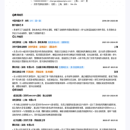
13800000000
zhangwei@example.com
上海
28
男
次世代游戏动效师
在职
上海、深圳
18k-25k
教育经历
中国传媒大学 - 本科
211
双一流
2016.09-2020.06
数字媒体艺术
• 系统学习了动画原理、游戏美术设计等专业课程，掌握了动效制作的基础理论知识 • 参与过校园动画短片制作项目，负责角色动
作设计与动画制作，锻炼了实践操作能力
工作经历
米哈游科技（上海）有限公司 - 游戏美术部
知名游戏公司
创新研发
2021.03-2024.05
次世代游戏动效师
次世代游戏
动效设计
团队协作
上海
• 负责公司3A级次世代游戏项目中的角色技能特效、场景交互动效设计与制作，根据游戏风格和玩法需求，设计出符合整体美术风
格的动效方案 • 与美术团队、程序团队紧密协作，确保动效在游戏中的流畅运行和视觉效果，优化动效性能，减少资源消耗 • 参与
动效资源库的建设与维护，整理和规范动效制作流程与标准，提高团队工作效率 • 分析市场上热门次世代游戏的动效表现，提出创
新动效设计思路并应用于项目中，提升游戏的视觉吸引力
腾讯科技（深圳）有限公司 - 互动娱乐事业群游戏美术组
互联网巨头
多元化游戏业务
2020.07-2021.02
游戏动效设计师
手游动效
界面动效
技术创新
深圳
• 在公司的次世代手游项目中，独立完成了多个角色的普通攻击、必杀技等动效制作，通过细腻的动作表现和特效搭配，增强了角色
的个性与辨识度 • 负责游戏界面动效设计，包括按钮点击、界面切换等交互动效，提升玩家操作体验 • 研究次世代游戏动效技术发
展趋势，引入新的动效制作技术和工具，提高动效制作质量和效率 • 对项目中的动效进行版本迭代优化，根据玩家反馈和测试数
据，调整动效细节，提升玩家满意度
项目经历
《星辰幻想》次世代MMORPG游戏 - 核心动效师
2021.03-2024.05
米哈游科技（上海）有限公司
• 作为核心动效师参与公司大型次世代MMORPG游戏项目，负责主角团的技能动效设计与制作 • 设计了具有独特风格的技能特效，
如主角的大招“星辰爆裂”，通过粒子特效与角色动作的完美结合，展现出震撼的视觉效果，该技能动效在内部测试中获得90%以上
玩家的好评 • 与策划团队深入沟通，理解技能玩法和数值，确保动效能够准确传达技能的强度和特点 • 优化动效资源，使单个技能
动效的内存占用降低20%，同时保证动效的流畅度和视觉质量
《幻世战歌》次世代手游 - 界面动效主导
2020.07-2021.02
腾讯科技（深圳）有限公司
• 主导公司次世代手游《幻世战歌》的界面动效设计与制作 • 设计了简洁流畅且富有科技感的界面交互动效，如主界面的场景切换