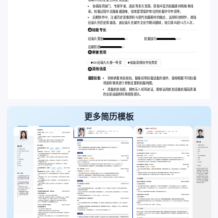
现城市的历史变迁和文化底蕴；
协调政府部门、专家学者、居民等多方资源，获取丰富的拍摄素材和故事线
索。拍摄过程中克服重重困难，如老建筑保护单位的拍摄许可申请等；
后期制作中，注重历史影像资料与现代拍摄素材的融合，运用特效制作，增强
纪录片的历史厚重感。该纪录片在城市文化节期间展映，吸引观众超10万人次。
技能专长
纪录片策划
拍摄技巧
后期剪辑
荣誉奖项
XX纪录片大赛一等奖
省级影视创作优秀奖
其他信息
摄影技能:
熟练掌握单反相机、摄像机等拍摄设备的操作，能够根据不同拍摄
场景和需求进行参数设置和拍摄构图；
具备航拍技能，拥有无人机驾驶证，能够运用航拍设备拍摄高质量
的全景画面和特殊视角镜头。
更多简历模板