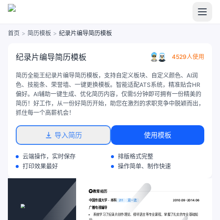
首页
>
简历模板
>
纪录片编导简历模板
纪录片编导简历模板
4529人使用
简历全能王纪录片编导简历模板，支持自定义板块、自定义颜色、AI润
色、技能条、荣誉墙、一键更换模板。智能适配ATS系统，精准贴合HR
偏好。AI辅助一键生成、优化简历内容，仅需5分钟即可拥有一份精美的
简历！好工作，从一份好简历开始，助您在激烈的求职竞争中脱颖而出，
抓住每一个高薪机会！
导入简历
使用模板
云端操作，实时保存
排版格式完整
打印效果最好
操作简单、制作快速
教育经历
中国传媒大学 - 本科
211
双一流
2010.09-2014.06
广播电视编导
系统学习了纪录片创作理论、视听语言等专业课程，掌握了扎实的专业基础知
识；