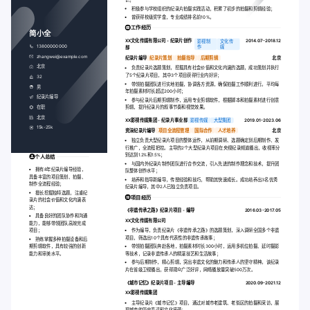
积极参与学校组织的纪录片拍摄实践活动，积累了初步的拍摄和剪辑经验；
曾获得校级奖学金，专业成绩排名前10%。
工作经历
简小全
XX文化传媒有限公司 - 纪录片创作
2014.07-2018.12
影视制
文化传
13800000000
作
媒
部
zhangwei@example.com
纪录片编导
纪录片策划
拍摄指导
后期剪辑
北京
北京
负责纪录片选题策划，挖掘具有社会价值和文化内涵的选题，成功策划并执行
了5个纪录片项目，其中3个项目获得行业内好评；
32
带领拍摄团队进行实地拍摄，协调各方资源，确保拍摄工作顺利进行。平均每
男
年拍摄素材时长超过200小时；
纪录片编导
参与纪录片后期剪辑制作，运用专业剪辑软件，根据脚本和拍摄素材进行创意
在职
剪辑，提升纪录片的叙事节奏和视觉效果。
北京
XX影视传媒集团 - 纪录片事业部
影视传媒
大型集团
2019.01-2023.06
15k-25k
资深纪录片编导
项目全流程管理
国际合作
人才培养
北京
独立负责大型纪录片项目的整体运作，从前期调研、选题确定到后期制作、发
行推广，全流程把控。主导的2个大型纪录片项目在央视纪录频道播出，收视率分
别达到1.2%和1.5%；
个人总结
与国内外纪录片制作团队进行合作交流，引入先进的制作理念和技术，提升团
拥有8年纪录片编导经验，
队整体创作水平；
具备丰富的项目策划、拍摄、
培养和指导新编导，传授经验和技巧，帮助其快速成长。成功培养出3名优秀
制作全流程经验；
纪录片编导，其中2人已独立负责项目。
擅长挖掘独特选题，注重纪
项目经历
录片的社会价值和文化内涵表
达；
《非遗传承之路》纪录片项目 - 编导
2016.03-2017.05
具备良好的团队协作和沟通
XX文化传媒有限公司
能力，能够带领团队高效完成
项目；
作为编导，负责纪录片《非遗传承之路》的选题策划，深入调研全国多个非遗
项目，筛选出10个具有代表性的非遗传承故事；
熟练掌握多种拍摄设备和后
期剪辑软件，具有较强的创新
带领拍摄团队奔赴各地，拍摄素材时长300小时，运用多机位拍摄、延时摄影
能力和审美水平。
等技术，记录非遗传承人的精湛技艺和生活故事；
参与后期制作，精心剪辑，突出非遗文化的魅力和传承人的坚守精神。该纪录
片在省级卫视播出，获得观众广泛好评，网络播放量突破500万次。
《城市记忆》纪录片项目 - 主导编导
2020.09-2021.12
XX影视传媒集团
主导纪录片《城市记忆》项目，通过对城市老建筑、老街区的拍摄和采访，展