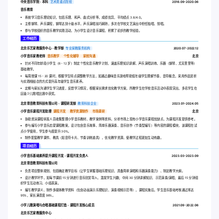
中央音乐学院 - 本科
艺术类重点院校
2016.09-2020.06
音乐教育
系统学习音乐理论知识，包括乐理、和声、曲式分析等，成绩优异，平均绩点 3.8/4.0。
主修钢琴、声乐课程，钢琴达到十级水平，声乐演唱技巧娴熟，多次在学校文艺演出中担任独唱、领唱。
参与学校组织的音乐教学实践活动，为小学生设计音乐课程，积累了初步的教学经验。
工作经历
北京乐艺家教服务中心 - 教学部
专业家教服务机构
2020.07-2022.12
小学音乐家教老师
音乐教学
个性化辅导
家校沟通
北京
针对不同年龄段小学生（6 - 12 岁）制定个性化音乐教学计划，涵盖乐理知识讲解、声乐演唱训练、乐器（钢琴、尤克里里等）
基础教学。
每周授课 15 - 20 课时，根据学生特点调整教学方法，如通过趣味音乐游戏帮助低年级学生理解节奏、音符概念，采用作品赏析
与实践相结合的方式提升高年级学生音乐素养。
定期与家长沟通学生学习进度，反馈学习情况，根据家长需求优化教学方案，所教学生在学校音乐活动中表现突出，多名学生在
区级少儿歌唱比赛中获奖。
北京育音教育科技有限公司 - 课程研发部
教育科技企业
2023.01-2024.05
小学音乐课程开发助理
课程开发
教学资源制作
市场调研
北京
协助资深课程研发人员收集整理小学音乐教材、教学案例等资料，分析市场上现有小学音乐课程优缺点，为课程开发提供参考。
参与编写小学音乐启蒙课程教案，设计包含音乐故事、简单乐器演奏、音乐创作（节奏型编写）等内容的课程模块，该课程在试
点小学使用，学生参与度提升 30%。
制作配套教学课件、教具（如音符卡片、节奏训练道具），优化教学资源，使教学过程更加生动有趣。
项目经历
小学音乐基础素养提升课程开发 - 课程开发负责人
2023.03-2023.09
北京育音教育科技有限公司
负责项目整体规划，包括确定教学目标（让学生掌握基础乐理知识、具备简单演唱和乐器演奏能力）、制定教学大纲。
设计教学环节，如每节课前 15 分钟进行音乐欣赏导入，激发学生兴趣；中间 30 分钟讲解知识、示范演奏/演唱；最后 15 分钟组
织学生互动练习、小组表演。
编写教学讲义、制作多媒体教学资料（包含动画演示乐理知识、演奏视频示范等），课程实施后，学生音乐基础考核通过率达
95%，家长满意度 98%。
小学儿歌演唱与合唱基础课程打造 - 课程开发核心成员
2021.09-2022.06
北京乐艺家教服务中心