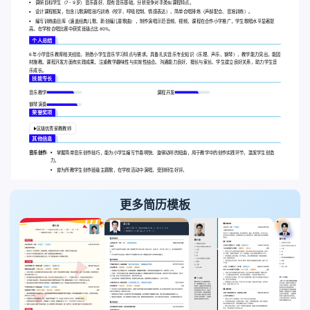
调研目标学生（7 - 9 岁）音乐喜好、现有音乐基础，分析竞争对手类似课程特点。
设计课程框架，包含儿歌演唱技巧训练（咬字、呼吸控制、情感表达）、简单合唱排练（声部配合、音准训练）。
编写训练曲目库（涵盖经典儿歌、新创编儿童歌曲），制作演唱示范音频、视频，课程在合作小学推广，学生歌唱水平显著提
高，在学校合唱比赛中获奖班级占比 80%。
个人总结
6 年小学音乐教育相关经验，熟悉小学生音乐学习特点与需求。具备扎实音乐专业知识（乐理、声乐、钢琴），教学能力突出，能因
材施教。课程开发方面有实践成果，注重教学趣味性与实效性结合。沟通能力良好，擅长与家长、学生建立良好关系，助力学生音
乐成长。
技能专长
音乐教学
课程开发
钢琴演奏
荣誉奖项
区级优秀家教教师
其他信息
音乐创作:
掌握简单音乐创作技巧，能为小学生编写节奏明快、旋律动听的短曲，用于教学中的创作实践环节，激发学生创造
力。
曾为所教学生创作班级主题歌，在学校活动中演唱，受到师生好评。
更多简历模板