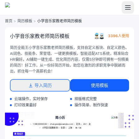
首页
>
简历模板
>
小学音乐家教老师简历模板
小学音乐家教老师简历模板
3396人使用
简历全能王小学音乐家教老师简历模板，支持自定义板块、自定义颜色、
AI润色、技能条、荣誉墙、一键更换模板。智能适配ATS系统，精准贴合
HR偏好。AI辅助一键生成、优化简历内容，仅需5分钟即可拥有一份精美
的简历！好工作，从一份好简历开始，助您在激烈的求职竞争中脱颖而
出，抓住每一个高薪机会！
导入简历
使用模板
云端操作，实时保存
排版格式完整
打印效果最好
操作简单、制作快速
简小历
13800000000
zhangwei@example.com
北京
28
女
小学音乐家教老师
在职
上海
8k-12k
教育经历