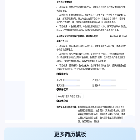
蓝色光标传播集团
项目背景：某快消品品牌推出新产品，需要通过线上线下广告宣传提升产品知
名度和销量。
项目执行：作为项目负责人，制定整体广告宣传方案，包括线上社交媒体广告
投放、线下活动策划等。线上与各大流量平台合作，精准定位目标受众，设计吸
引人的广告素材；线下策划新品发布会和促销活动，吸引消费者参与。
项目成果：广告宣传期间，产品线上曝光量达到[X]次，线下活动参与人数超过
[X]人，产品销量环比增长[X]%，成功提升品牌知名度和产品市场占有率。
某互联网企业品牌升级广告项目 - 项目执行管理
2022.03-2022.06
奥美广告公司
项目背景：某互联网企业进行品牌升级，需要重新塑造品牌形象，通过系列广
告传播新品牌理念。
项目执行：参与品牌升级广告项目，负责项目执行管理。与创意团队密切合
作，将品牌理念转化为具体广告创意；协调媒介资源，选择合适的广告投放渠道
和时间。监督广告制作过程，确保广告质量符合品牌要求。
项目成果：品牌升级广告成功发布，品牌形象得到有效提升，品牌美誉度在目
标受众中提高[X]%，为企业品牌战略转型提供有力支持。
技能专长
项目管理
广告策划
客户沟通
数据分析
荣誉奖项
公司年度优秀项目管理者
其他信息
熟练使用项目管理工具:
能够熟练运用[具体项目管理工具名称]等项目管理工具，
进行项目计划制定、进度跟踪、资源分配等工作，提高
项目管理效率和准确性。例如在项目执行过程中，通过
工具实时监控项目进度，及时发现偏差并采取措施调
整，确保项目按计划推进。
更多简历模板