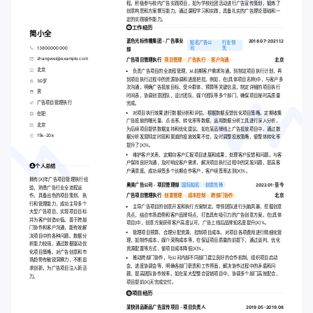
程。积极参与校内广告实践项目，如为学校社团活动进行广告宣传策划，锻炼了
创意构思和方案撰写能力。通过课程学习和实践，具备扎实的广告理论基础和一
定的实践操作能力。
工作经历
简小全
蓝色光标传播集团 - 广告事业
2018.07-2021.12
知名广告公
行业领
13800000000
司
先
部
zhangwei@example.com
广告项目管理执行
项目管理
广告执行
客户沟通
北京
北京
负责广告项目的全流程管理，从前期客户需求沟通，到制定项目执行计划，再
到项目执行过程中的资源协调和进度把控。例如，在[具体项目名称]中，与客户多
30岁
次沟通，明确广告投放目标、受众群体、预算等关键信息，制定详细的项目执行
男
时间表，协调创意团队、设计团队、媒介团队等多个部门，确保项目按时高质量
广告项目管理执行
完成。
对项目执行效果进行数据分析和评估，根据数据反馈优化项目策略。定期收集
在职
广告投放的曝光量、点击率、转化率等数据，运用数据分析工具进行深入分析，
北京
为后续项目提供数据支持和优化建议。如在某品牌线上广告投放项目中，通过数
15k-20k
据分析发现特定时段和渠道的投放效果不佳，及时调整投放策略，使整体转化率
提升了[X]%。
维护客户关系，定期向客户汇报项目进展和成果，处理客户反馈和问题。与客
户保持良好沟通，及时响应客户需求，解决项目执行过程中的突发问题，提高客
个人总结
户满意度。成功续签多个长期合作客户，客户续签率达到[X]%。
拥有[X]年广告项目管理执行经
奥美广告公司 - 项目管理部
国际知名
创意先锋
2022.01-至今
验，熟悉广告行业全流程运
作。具备出色的项目策划、执
广告项目管理执行
创意管理
成本控制
跨部门协作
北京
行和管理能力，成功主导多个
主导广告项目的创意开发和执行方案制定。带领团队进行头脑风暴，挖掘创意
大型广告项目，实现项目目标
亮点，结合市场趋势和客户品牌特点，打造具有吸引力的广告创意方案。在[具体
并为客户创造价值。善于跨部
项目]中，创意方案获得客户高度认可，广告上线后品牌知名度提升[X]%。
门协作和客户沟通，能有效解
管理项目预算，合理分配资源，控制项目成本。对项目各项费用进行精细化管
决项目中的各种问题。数据分
理，如制作成本、媒介采购成本等，在保证项目质量的前提下，通过谈判、优化
析能力较强，通过数据驱动优
资源配置等方式，使项目成本降低[X]%。
化项目策略。对广告创意和市
推动跨部门协作，与公司内部不同部门建立良好的合作机制。组织项目启动
场趋势有敏锐洞察力，不断追
会、进度协调会等，明确各部门职责和工作界面，解决协作过程中的矛盾和问
求创新，为广告项目注入新活
题，提高团队协作效率。如在某大型整合营销项目中，协调多个部门高效配合，
力。
项目提前[X]天完成交付。
项目经历
某快消品新品广告宣传项目 - 项目负责人
2019.05-2019.08