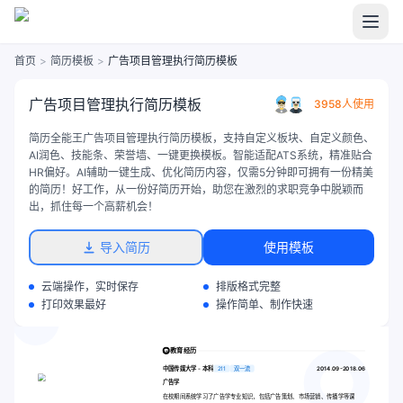
首页
>
简历模板
>
广告项目管理执行简历模板
广告项目管理执行简历模板
3958人使用
简历全能王广告项目管理执行简历模板，支持自定义板块、自定义颜色、
AI润色、技能条、荣誉墙、一键更换模板。智能适配ATS系统，精准贴合
HR偏好。AI辅助一键生成、优化简历内容，仅需5分钟即可拥有一份精美
的简历！好工作，从一份好简历开始，助您在激烈的求职竞争中脱颖而
出，抓住每一个高薪机会！
导入简历
使用模板
云端操作，实时保存
排版格式完整
打印效果最好
操作简单、制作快速
教育经历
中国传媒大学 - 本科
211
双一流
2014.09-2018.06
广告学
在校期间系统学习了广告学专业知识，包括广告策划、市场营销、传播学等课