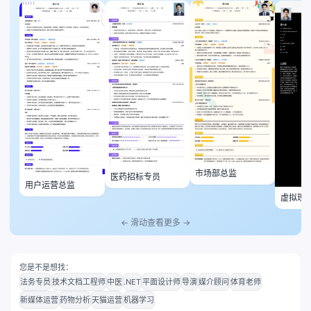
市场部总监
医药招标专员
用户运营总监
虚拟现
师
← 滑动查看更多 →
您是不是想找：
法务专员
技术文档工程师
中医
.NET
平面设计师
导演
媒介顾问
体育老师
新媒体运营
药物分析
天猫运营
机器学习