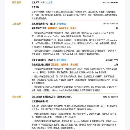
教育经历
上海大学 - 本科
211工程
2014.09-2018.06
软件工程
在本科学习期间，系统学习了软件工程相关理论知识，包括软件设计、开发流程等。积极参与课程项目实
践，锻炼了团队协作和问题解决能力。通过多次课程设计和小组作业，提升了对软件项目从需求分析到测试
交付全流程的理解。
工作经历
上海某科技有限公司 - 测试部
互联网科技
2018.07-2021.12
兼容性测试工程师
兼容性测试
自动化测试
跨平台
上海
负责公司核心产品的兼容性测试工作，针对不同操作系统（如 Windows、macOS、Linux 等多个版
本）、浏览器（Chrome、Firefox、Safari 等主流及小众版本）进行全面测试。
制定详细的兼容性测试计划，包括测试用例设计、测试环境搭建等。通过自动化测试工具（如 Selenium
等）与手动测试相结合，提高测试效率。在过去工作中，发现并推动解决了[X]个重大兼容性问题，使产品
在不同环境下的兼容性达标率从[X]%提升至[X]%。
与开发团队紧密协作，及时反馈测试中发现的问题，提供详细的问题定位信息和复现步骤，协助开发人
员快速修复。定期与产品团队沟通，了解产品新功能特性，提前规划兼容性测试策略。
上海某互联网企业 - 测试中心
知名互联网
2022.01-至今
高级兼容性测试工程师
团队管理
流程优化
多端测试
上海
主导公司大型项目的兼容性测试工作，带领测试小组（[X]人）完成复杂项目的测试任务。项目涉及多端
（PC 端、移动端、平板端等）多种设备型号（涵盖主流品牌及部分小众型号）的兼容性测试。
优化公司兼容性测试流程，引入新的测试方法和工具。例如，建立兼容性测试数据库，记录不同设备、
系统、浏览器组合下的测试结果，方便后续项目参考。通过流程优化，使项目测试周期缩短了[X]%，同时提
高了测试覆盖率。
负责对新入职测试人员进行兼容性测试技能培训，包括测试工具使用、测试用例设计思路、问题分析方
法等。培训[X]名新员工，其中[X]人在[具体时间]内能够独立承担项目兼容性测试任务。
项目经历
全球办公软件兼容性测试项目 - 兼容性测试负责人
2019.05-2020.12
上海某科技有限公司
该项目是一款面向全球用户的办公软件，需要在不同国家地区的多种设备和系统环境下运行。作为兼容性测
试负责人，首先分析了目标市场的设备和系统分布情况，确定重点测试组合。
搭建多套测试环境（如模拟不同国家网络环境、不同语言设置等），对软件的安装、功能使用（文档编
辑、文件共享等核心功能）、数据同步等进行全面测试。
测试过程中发现[X]类兼容性问题，如在某些老旧 Android 系统版本上文件格式显示异常、在特定 Linux
发行版中打印功能无法正常使用等。通过与开发团队沟通，推动修复了[X]个关键问题，使软件在全球市场
的用户满意度提升了[X]%（根据用户反馈数据统计）。