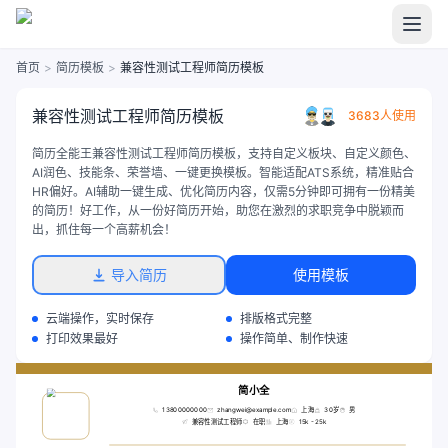
首页
>
简历模板
>
兼容性测试工程师简历模板
兼容性测试工程师简历模板
3683人使用
简历全能王兼容性测试工程师简历模板，支持自定义板块、自定义颜色、
AI润色、技能条、荣誉墙、一键更换模板。智能适配ATS系统，精准贴合
HR偏好。AI辅助一键生成、优化简历内容，仅需5分钟即可拥有一份精美
的简历！好工作，从一份好简历开始，助您在激烈的求职竞争中脱颖而
出，抓住每一个高薪机会！
导入简历
使用模板
云端操作，实时保存
排版格式完整
打印效果最好
操作简单、制作快速
简小全
13800000000
zhangwei@example.com
上海
30岁
男
兼容性测试工程师
在职
上海
15k - 25k