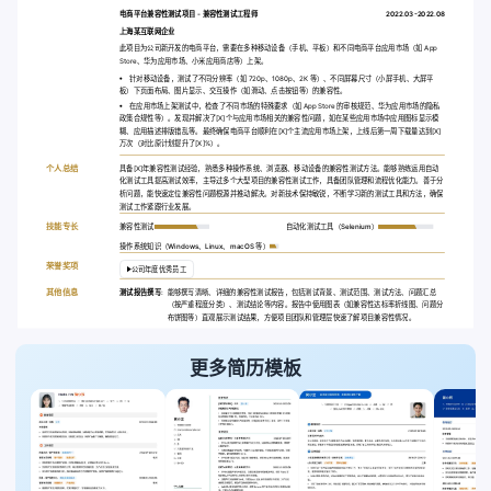
电商平台兼容性测试项目 - 兼容性测试工程师
2022.03-2022.08
上海某互联网企业
此项目为公司新开发的电商平台，需要在多种移动设备（手机、平板）和不同电商平台应用市场（如 App
Store、华为应用市场、小米应用商店等）上架。
针对移动设备，测试了不同分辨率（如 720p、1080p、2K 等）、不同屏幕尺寸（小屏手机、大屏平
板）下页面布局、图片显示、交互操作（如滑动、点击按钮等）的兼容性。
在应用市场上架测试中，检查了不同市场的特殊要求（如 App Store 的审核规范、华为应用市场的隐私
政策合规性等）。发现并解决了[X]个与应用市场相关的兼容性问题，如在某些应用市场中应用图标显示模
糊、应用描述排版错乱等。最终确保电商平台顺利在[X]个主流应用市场上架，上线后第一周下载量达到[X]
万次（对比原计划提升了[X]%）。
个人总结
具备[X]年兼容性测试经验，熟悉多种操作系统、浏览器、移动设备的兼容性测试方法。能够熟练运用自动
化测试工具提高测试效率，主导过多个大型项目的兼容性测试工作，具备团队管理和流程优化能力。善于分
析问题，能快速定位兼容性问题根源并推动解决。对新技术保持敏锐，不断学习新的测试工具和方法，确保
测试工作紧跟行业发展。
技能专长
兼容性测试
自动化测试工具（Selenium）
操作系统知识（Windows、Linux、macOS 等）
荣誉奖项
公司年度优秀员工
其他信息
测试报告撰写:
能够撰写清晰、详细的兼容性测试报告，包括测试背景、测试范围、测试方法、问题汇总
（按严重程度分类）、测试结论等内容。报告中使用图表（如兼容性达标率折线图、问题分
布饼图等）直观展示测试结果，方便项目团队和管理层快速了解项目兼容性情况。
更多简历模板