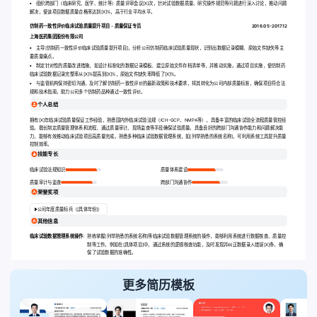
组织跨部门（临床研究、医学、统计等）质量评审会议[X]次，针对试验数据质量、研究操作规范等问题进行深入讨论，推动问题
解决，使该项目数据质量合格率达到[X]%，高于行业平均水平。
仿制药一致性评价临床试验质量提升项目 - 质量保证专员
2016.05-2017.12
上海医药集团股份有限公司
主导[仿制药一致性评价临床试验质量提升项目]，分析公司仿制药临床试验质量现状，识别出数据记录模糊、原始文件缺失等主
要质量痛点。
制定针对性的质量改进措施，如设计标准化的数据记录模板、建立原始文件存档清单等，并推动实施。通过项目实施，使仿制药
临床试验数据记录完整率从[X]%提高到[X]%，原始文件缺失率降低了[X]%。
与监管机构保持密切沟通，及时了解仿制药一致性评价的最新政策和技术要求，将其转化为公司内部质量标准，确保项目符合法
规和技术指南，助力公司多个仿制药品种通过一致性评价。
个人总结
拥有[X]年临床试验质量保证工作经验，熟悉国内外临床试验法规（ICH-GCP、NMPA等），具备丰富的临床试验全流程质量管控经
验。擅长制定质量管理体系和流程，通过质量审计、现场监查等手段确保试验质量。具备良好的跨部门沟通协作能力和问题解决能
力，能够有效推动临床试验项目高质量完成。熟悉多种临床试验数据管理系统，如[列举熟悉的系统名称]，可利用系统工具提升质量
控制效率。
技能专长
临床试验法规知识
质量体系建设
质量审计与监查
跨部门沟通协作
荣誉奖项
公司年度质量标兵（[具体年份]）
其他信息
临床试验数据管理系统操作:
熟练掌握[列举熟悉的系统名称]等临床试验数据管理系统的操作，能够利用系统进行数据核查、质量控
制等工作。例如在[具体项目]中，通过系统的逻辑核查功能，及时发现并纠正数据录入错误[X]条，确
保了试验数据的准确性。
更多简历模板