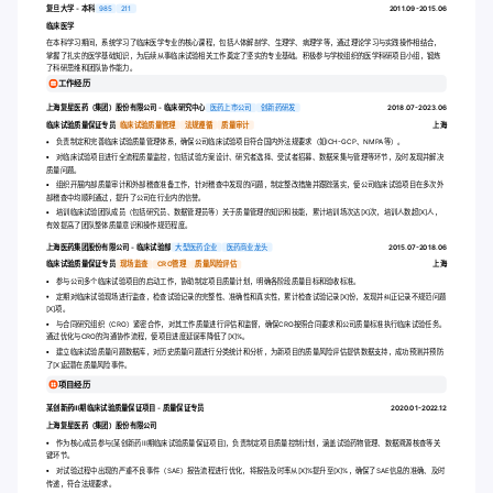
复旦大学 - 本科
985
211
2011.09-2015.06
临床医学
在本科学习期间，系统学习了临床医学专业的核心课程，包括人体解剖学、生理学、病理学等，通过理论学习与实践操作相结合，
掌握了扎实的医学基础知识，为后续从事临床试验相关工作奠定了坚实的专业基础。积极参与学校组织的医学科研项目小组，锻炼
了科研思维和团队协作能力。
工作经历
上海复星医药（集团）股份有限公司 - 临床研究中心
医药上市公司
创新药研发
2018.07-2023.06
临床试验质量保证专员
临床试验质量管理
法规遵循
质量审计
上海
负责制定和完善临床试验质量管理体系，确保公司临床试验项目符合国内外法规要求（如ICH-GCP、NMPA等）。
对临床试验项目进行全流程质量监控，包括试验方案设计、研究者选择、受试者招募、数据采集与管理等环节，及时发现并解决
质量问题。
组织开展内部质量审计和外部稽查准备工作，针对稽查中发现的问题，制定整改措施并跟踪落实，使公司临床试验项目在多次外
部稽查中均顺利通过，提升了公司在行业内的信誉。
培训临床试验团队成员（包括研究员、数据管理员等）关于质量管理的知识和技能，累计培训场次达[X]次，培训人数超[X]人，
有效提高了团队整体质量意识和操作规范程度。
上海医药集团股份有限公司 - 临床试验部
大型医药企业
医药商业龙头
2015.07-2018.06
临床试验质量保证专员
现场监查
CRO管理
质量风险评估
上海
参与公司多个临床试验项目的启动工作，协助制定项目质量计划，明确各阶段质量目标和验收标准。
定期对临床试验现场进行监查，检查试验记录的完整性、准确性和真实性，累计检查试验记录[X]份，发现并纠正记录不规范问题
[X]项。
与合同研究组织（CRO）紧密合作，对其工作质量进行评估和监督，确保CRO按照合同要求和公司质量标准执行临床试验任务。
通过优化与CRO的沟通协作流程，使项目进度延误率降低了[X]%。
建立临床试验质量问题数据库，对历史质量问题进行分类统计和分析，为新项目的质量风险评估提供数据支持，成功预测并预防
了[X]起潜在质量风险事件。
项目经历
某创新药Ⅲ期临床试验质量保证项目 - 质量保证专员
2020.01-2022.12
上海复星医药（集团）股份有限公司
作为核心成员参与[某创新药Ⅲ期临床试验质量保证项目]，负责制定项目质量控制计划，涵盖试验药物管理、数据溯源核查等关
键环节。
对试验过程中出现的严重不良事件（SAE）报告流程进行优化，将报告及时率从[X]%提升至[X]%，确保了SAE信息的准确、及时
传递，符合法规要求。