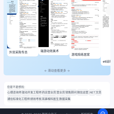
端游动效美术
外贸采购专员
游戏陪练居家
etl运
← 滑动查看更多 →
您是不是想找：
心理咨询师
驱动开发工程师
药店营业员
营业员
销售顾问
微信运营
.NET
文员
通信标准化工程师
绩效考核
耳鼻喉科医生
数据采集