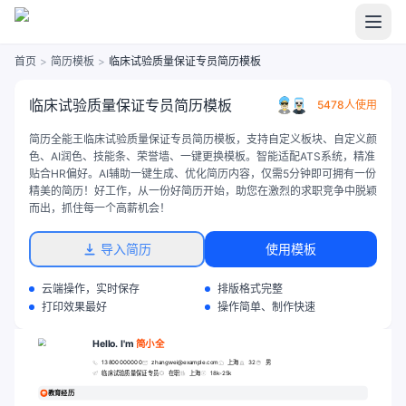
首页
>
简历模板
>
临床试验质量保证专员简历模板
临床试验质量保证专员简历模板
5478人使用
简历全能王临床试验质量保证专员简历模板，支持自定义板块、自定义颜
色、AI润色、技能条、荣誉墙、一键更换模板。智能适配ATS系统，精准
贴合HR偏好。AI辅助一键生成、优化简历内容，仅需5分钟即可拥有一份
精美的简历！好工作，从一份好简历开始，助您在激烈的求职竞争中脱颖
而出，抓住每一个高薪机会！
导入简历
使用模板
云端操作，实时保存
排版格式完整
打印效果最好
操作简单、制作快速
Hello. I'm
简小全
13800000000
zhangwei@example.com
上海
32
男
临床试验质量保证专员
在职
上海
18k-25k
教育经历