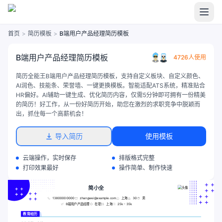
首页
>
简历模板
>
B端用户产品经理简历模板
B端用户产品经理简历模板
4726人使用
简历全能王B端用户产品经理简历模板，支持自定义板块、自定义颜色、
AI润色、技能条、荣誉墙、一键更换模板。智能适配ATS系统，精准贴合
HR偏好。AI辅助一键生成、优化简历内容，仅需5分钟即可拥有一份精美
的简历！好工作，从一份好简历开始，助您在激烈的求职竞争中脱颖而
出，抓住每一个高薪机会！
导入简历
使用模板
云端操作，实时保存
排版格式完整
打印效果最好
操作简单、制作快速
简小全
13800000000
zhangwei@example.com
上海
30
男
B端用户产品经理
在职
上海
25k - 35k
教育经历