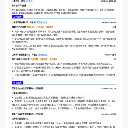
上海大学 - 本科
211工程
2014.09-2018.06
计算机科学与技术
在校期间系统学习了计算机相关专业课程，包括数据结构、算法设计、数据库原理等。掌握了扎实的理论基础，具备良好的逻辑思
维能力。积极参与学校组织的编程竞赛，通过实践锻炼了团队协作和问题解决能力。
工作经历
上海某科技有限公司 - 产品部
高新技术企业
2018.07-2021.12
B端用户产品经理
需求分析
产品设计
项目管理
上海
负责公司核心B端产品的需求调研与分析，深入了解企业客户在业务流程管理、数据统计分析等方面的痛点与需求。通过与销售
团队紧密合作，收集市场反馈，为产品规划提供有力依据。
主导产品功能设计与优化，推动产品从0到1的搭建。设计的客户管理模块，上线后客户信息录入效率提升30%，客户数据查询响
应时间缩短至1秒内。
协调研发、测试、UI等多部门资源，确保产品按时高质量交付。跟进产品上线后的用户反馈，持续迭代优化，使产品在半年内用
户满意度从70%提升至85%。
上海另一科技有限公司 - 产品部
创新型企业
2022.01-至今
资深B端用户产品经理
产品规划
体系构建
增值服务
上海
带领产品团队负责公司新拓展的B端业务线产品规划。通过行业研究和竞品分析，明确产品差异化定位，制定产品 roadmap。
主导构建了企业级SaaS 产品的权限管理体系，支持多租户、多角色的灵活权限配置，满足不同规模企业客户的管理需求。该体
系上线后，客户定制化开发成本降低40%。
与客户成功团队合作，挖掘客户深度需求，推动产品增值服务模块的设计与上线。年度内通过增值服务为公司带来300万额外收
入。
项目经历
某制造业企业生产管理系统 - 产品经理
2019.03-2020.06
上海某科技有限公司
项目背景：为某大型制造业企业定制开发生产管理系统，以提升其生产流程的数字化水平。
项目职责：作为产品经理，负责需求调研，与企业各部门沟通，梳理生产计划、物料管理、质量检测等核心业务流程。设计系统
功能架构，包括生产订单管理模块（实现订单自动排产，排产效率提升50%）、物料追溯模块（物料追溯准确率达到99%）。
项目成果：系统上线后，企业生产效率整体提升20%，库存积压降低15%，帮助企业降低运营成本，提高市场竞争力。
金融行业客户关系管理系统 - 产品经理
2020.09-2021.12
上海某科技有限公司
项目背景：为金融行业客户开发客户关系管理系统（CRM），满足金融机构对客户分层管理、精准营销的需求。
项目职责：分析金融行业特性，设计客户标签体系（涵盖资产规模、风险偏好、交易频率等50+标签），实现客户精准画像。规