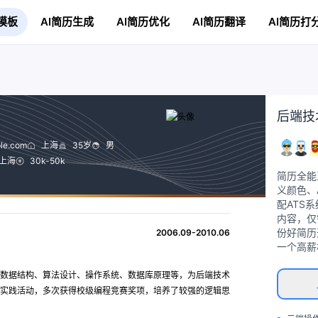
模板
AI简历生成
AI简历优化
AI简历翻译
AI简历打
后端技
le.com
上海
35岁
男
上海
30k-50k
简历全能
义颜色、
配ATS
内容，仅
份好简历
2006.09-2010.06
一个高薪
数据结构、算法设计、操作系统、数据库原理等，为后端技术
实践活动，多次获得校级编程竞赛奖项，培养了较强的逻辑思