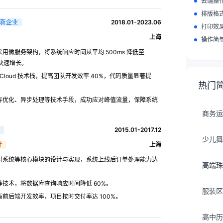
云端操
排版格
新企业
2018.01-2023.06
打印效
上海
操作简
微服务架构，将系统响应时间从平均 500ms 降低至
的快速增长。
 Cloud 技术栈，提高团队开发效率 40%，代码质量显著提
热门
存优化、异步处理等技术手段，成功应对峰值流量，保障系统
商务运
2015.01-2017.12
少儿舞
计
上海
付系统等核心模块的设计与实现，系统上线后订单处理能力达
高端珠
技术，将数据库查询响应时间降低 60%。
服装区
前后端开发效率，项目按时交付率达 100%。
高中历