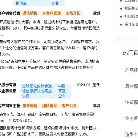
云端操
提供商
企业
排版格
客户销售代表
通信销售
大客户管理
市场开拓
深圳
打印效
开拓通信行业大客户市场，通过线上线下渠道挖掘潜在客户，
操作简
发新客户50+，其中包括3家行业头部企业，年度新增销售额达
元。
与现有大客户的合作关系，定期拜访客户，了解客户需求，为
供个性化的通信解决方案，客户满意度达95%以上，客户续约
热门
85%。
市场动态和竞争对手情况，制定针对性的销售策略，成功抢占
市场份额，使公司产品在该区域的市场占有率从15%提升至
产品经
讯股份有限
2023.01-至今
风控模
全球领先的综合通
中国
 政企事业部
信信息解决方案提
百强
供商
企业
注塑模
客户销售主管
销售管理
团队建设
客户公关
深圳
销售团队（8人）完成年度销售目标，团队年度销售额突破
业务督
万元，同比增长40%。
团队销售计划和培训方案，组织内部培训20余次，提升团队
造型主
售技巧和产品知识水平，团队成员人均销售额提升30%。