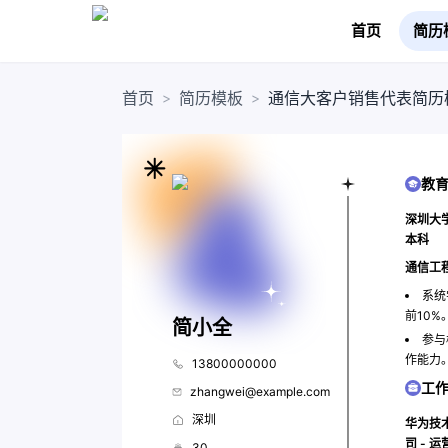
首页
简历
首页
简历模板
通信大客户销售代表简历
>
>
教
深圳大学
本科
通信工
系统
前10%
简小全
参与
作能力
13800000000
工
zhangwei@example.com
深圳
华为技
司 - 运
30