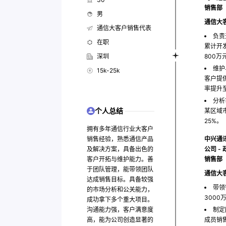
销售部
男
通信大
通信大客户销售代表
负责
在职
累计开
深圳
800万
维护
15k-25k
客户提
率提升至
分析
个人总结
某区域
25%。
拥有多年通信行业大客户
销售经验，熟悉通信产品
中兴通
及解决方案，具备出色的
公司 -
客户开拓与维护能力。善
销售部
于团队管理，能带领团队
通信大
达成销售目标。具备较强
带领
的市场分析和公关能力，
3000
成功拿下多个重大项目。
沟通能力强，客户满意度
制定
高，能为公司创造显著的
成员销