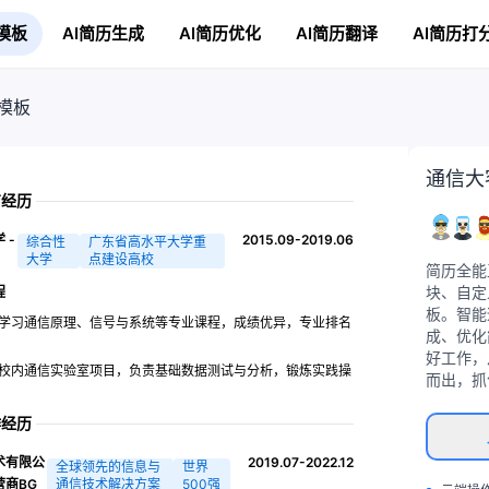
模板
AI简历生成
AI简历优化
AI简历翻译
AI简历打
模板
通信大
育经历
 -
2015.09-2019.06
综合性
广东省高水平大学重
大学
点建设高校
简历全能
块、自定
程
板。智能
学习通信原理、信号与系统等专业课程，成绩优异，专业排名
成、优化
。
好工作，
校内通信实验室项目，负责基础数据测试与分析，锻炼实践操
而出，抓
。
作经历
术有限公
2019.07-2022.12
全球领先的信息与
世界
营商BG
通信技术解决方案
500强