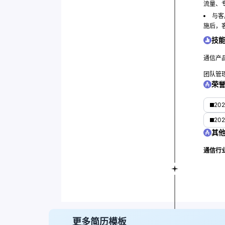
流量、
与客
施后，
技
通信产
团队管
荣
20
20
其
通信行
更多简历模板