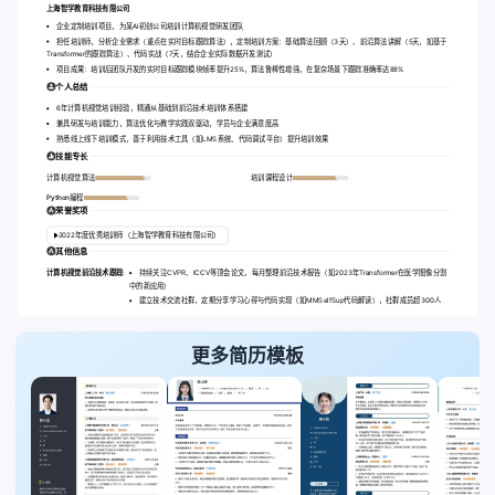
上海智学教育科技有限公司
企业定制培训项目，为某AI初创公司培训计算机视觉研发团队
担任培训师，分析企业需求（重点在实时目标跟踪算法），定制培训方案：基础算法回顾（3天）、前沿算法讲解（5天，如基于
Transformer的跟踪算法）、代码实战（7天，结合企业实际数据开发测试）
项目成果：培训后团队开发的实时目标跟踪模块帧率提升25%，算法鲁棒性增强，在复杂场景下跟踪准确率达88%
个人总结
6年计算机视觉培训经验，精通从基础到前沿技术培训体系搭建
兼具研发与培训能力，算法优化与教学实践双驱动，学员与企业满意度高
熟悉线上线下培训模式，善于利用技术工具（如LMS系统、代码调试平台）提升培训效果
技能专长
计算机视觉算法
培训课程设计
Python编程
荣誉奖项
2022年度优秀培训师（上海智学教育科技有限公司）
其他信息
计算机视觉前沿技术跟踪:
持续关注CVPR、ICCV等顶会论文，每月整理前沿技术报告（如2023年Transformer在医学图像分割
中的新应用）
建立技术交流社群，定期分享学习心得与代码实现（如MMSelfSup代码解读），社群成员超300人
更多简历模板