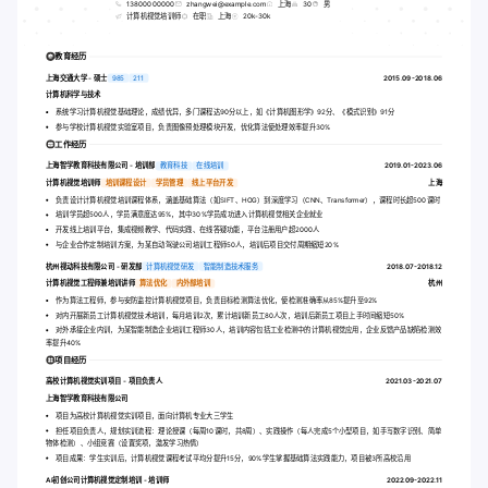
13800000000
zhangwei@example.com
上海
30
男
计算机视觉培训师
在职
上海
20k-30k
教育经历
上海交通大学 - 硕士
985
211
2015.09-2018.06
计算机科学与技术
系统学习计算机视觉基础理论，成绩优异，多门课程达90分以上，如《计算机图形学》92分、《模式识别》91分
参与学校计算机视觉实验室项目，负责图像预处理模块开发，优化算法使处理效率提升30%
工作经历
上海智学教育科技有限公司 - 培训部
教育科技
在线培训
2019.01-2023.06
计算机视觉培训师
培训课程设计
学员管理
线上平台开发
上海
负责设计计算机视觉培训课程体系，涵盖基础算法（如SIFT、HOG）到深度学习（CNN、Transformer），课程时长超500课时
培训学员超500人，学员满意度达95%，其中30%学员成功进入计算机视觉相关企业就业
开发线上培训平台，集成视频教学、代码实践、在线答疑功能，平台注册用户超2000人
与企业合作定制培训方案，为某自动驾驶公司培训工程师50人，培训后项目交付周期缩短20%
杭州视动科技有限公司 - 研发部
计算机视觉研发
智能制造技术服务
2018.07-2018.12
计算机视觉工程师兼培训讲师
算法优化
内外部培训
杭州
作为算法工程师，参与安防监控计算机视觉项目，负责目标检测算法优化，使检测准确率从85%提升至92%
对内开展新员工计算机视觉技术培训，每月培训2次，累计培训新员工80人次，培训后新员工项目上手时间缩短50%
对外承接企业内训，为某智能制造企业培训工程师30人，培训内容包括工业检测中的计算机视觉应用，企业反馈产品缺陷检测效
率提升40%
项目经历
高校计算机视觉实训项目 - 项目负责人
2021.03-2021.07
上海智学教育科技有限公司
项目为高校计算机视觉实训项目，面向计算机专业大三学生
担任项目负责人，规划实训流程：理论授课（每周10课时，共8周）、实践操作（每人完成5个小型项目，如手写数字识别、简单
物体检测）、小组竞赛（设置奖项，激发学习热情）
项目成果：学生实训后，计算机视觉课程考试平均分提升15分，90%学生掌握基础算法实践能力，项目被3所高校沿用
AI初创公司计算机视觉定制培训 - 培训师
2022.09-2022.11