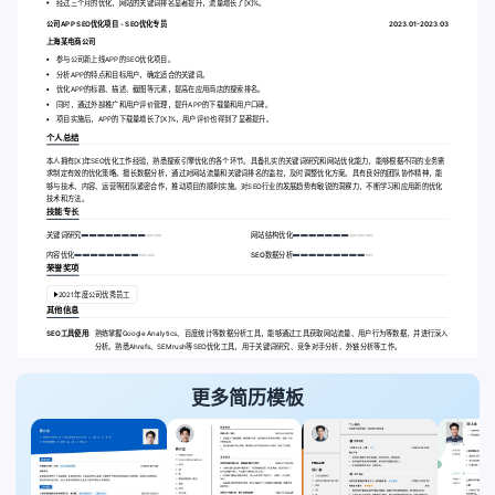
经过三个月的优化，网站的关键词排名显著提升，流量增长了[X]%。
公司APP SEO优化项目 - SEO优化专员
2023.01-2023.03
上海某电商公司
参与公司新上线APP的SEO优化项目。
分析APP的特点和目标用户，确定适合的关键词。
优化APP的标题、描述、截图等元素，提高在应用商店的搜索排名。
同时，通过外部推广和用户评价管理，提升APP的下载量和用户口碑。
项目实施后，APP的下载量增长了[X]%，用户评价也得到了显著提升。
个人总结
本人拥有[X]年SEO优化工作经验，熟悉搜索引擎优化的各个环节。具备扎实的关键词研究和网站优化能力，能够根据不同的业务需
求制定有效的优化策略。擅长数据分析，通过对网站流量和关键词排名的监控，及时调整优化方案。具有良好的团队协作精神，能
够与技术、内容、运营等团队紧密合作，推动项目的顺利实施。对SEO行业的发展趋势有敏锐的洞察力，不断学习和应用新的优化
技术和方法。
技能专长
关键词研究
网站结构优化
内容优化
SEO数据分析
荣誉奖项
2021年度公司优秀员工
其他信息
SEO工具使用:
熟练掌握Google Analytics、百度统计等数据分析工具，能够通过工具获取网站流量、用户行为等数据，并进行深入
分析。熟悉Ahrefs、SEMrush等SEO优化工具，用于关键词研究、竞争对手分析、外链分析等工作。
更多简历模板