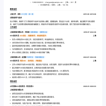
13800000000
zhangwei@example.com
上海
28
男
SEO优化专员
在职
上海
12k-18k
教育经历
上海大学 - 本科
211工程
双一流
2015.09-2019.06
计算机科学与技术
在大学期间，系统学习了计算机科学与技术专业的核心课程，如数据结构、算法设计与分析、操作系统等。通过课程学习和实践项
目，培养了扎实的理论基础和较强的编程能力。积极参与学校组织的各类学术活动和竞赛，提升了团队协作和问题解决能力。
工作经历
上海某科技有限公司 - 市场部
互联网科技
创新型企业
2019.07-2022.06
SEO优化专员
SEO优化
关键词研究
网站排名提升
上海
负责公司网站的SEO优化工作，包括关键词研究、网站结构优化、内容优化等。
分析竞争对手的SEO策略，制定并执行优化方案，提升网站在搜索引擎中的排名。
监控网站流量和关键词排名，定期撰写数据分析报告，为优化决策提供依据。
与内容团队协作，优化网站内容，提高用户体验和搜索引擎友好度。
参与公司的线上营销活动，协助制定SEO相关的推广策略。
上海某电商公司 - 运营部
电商行业
快速发展企业
2022.07-2024.06
SEO优化专员
电商SEO
技术优化
外链建设
上海
主导公司电商平台的SEO优化项目，通过优化产品页面、分类页面等，提高平台在搜索引擎中的曝光度。
建立和维护SEO优化的指标体系，定期评估优化效果并进行调整。
与技术团队合作，解决网站技术层面的SEO问题，如页面加载速度优化、URL规范化等。
开展外部链接建设工作，通过与行业网站合作、发布优质内容等方式，提升网站的权重。
培训新入职的SEO人员，分享优化经验和技巧。
项目经历
公司官网SEO优化项目 - 项目负责人
2020.01-2020.03
上海某科技有限公司
该项目旨在提升公司官网的搜索引擎排名和流量。
首先进行了全面的关键词研究，确定了核心关键词和长尾关键词。
对网站结构进行优化，使网站更符合搜索引擎的抓取规则。
优化网站内容，包括产品介绍、博客文章等，提高内容质量和关键词密度。