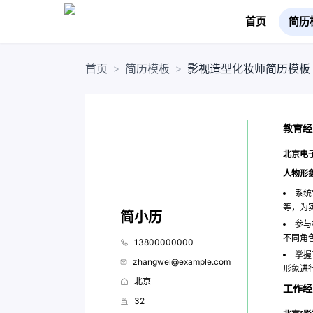
首页
简历
首页
简历模板
影视造型化妆师简历模板
>
>
教育经
北京电子
人物形
系统
等，为
简小历
参与
不同角
13800000000
掌握
zhangwei@example.com
形象进
北京
工作经
32