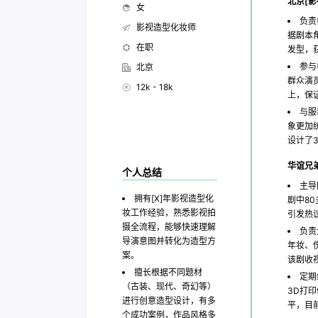
北京[影
女
负责
影视造型化妆师
据剧本
在职
发型，
参与
北京
群众演
12k - 18k
上，保
与服
象更加
设计了
华谊兄
个人总结
主导
拥有[X]年影视造型化
剧中8
妆工作经验，熟悉影视拍
引发热
摄全流程，能够快速理解
负责
导演意图并转化为造型方
年妆、
案。
该剧收
擅长根据不同题材
定期
（古装、现代、奇幻等）
3D打
进行创意造型设计，有多
平，目
个成功案例，作品风格多