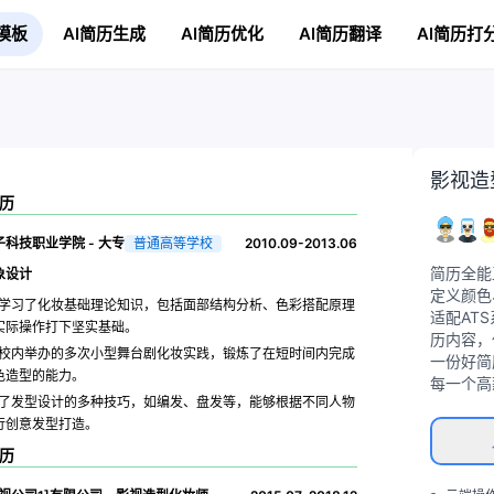
模板
AI简历生成
AI简历优化
AI简历翻译
AI简历打
影视造
历
科技职业学院 - 大专
普通高等学校
2010.09-2013.06
简历全能
象设计
定义颜色
学习了化妆基础理论知识，包括面部结构分析、色彩搭配原理
适配AT
实际操作打下坚实基础。
历内容，
校内举办的多次小型舞台剧化妆实践，锻炼了在短时间内完成
一份好简
色造型的能力。
每一个高
了发型设计的多种技巧，如编发、盘发等，能够根据不同人物
行创意发型打造。
历