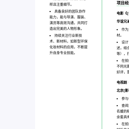
项目经
样且注重细节。
具备良好的团队协作
电影《[
能力，能与导演、服装、
华谊兄
演员等高效沟通，共同打
造出完美的人物形象。
作为
材。
持续关注行业新技
术、新材料，如新型环保
设计
化妆材料的应用，不断提
述，结
升自身专业技能。
等），
在拍
不同光
好评，票
电视剧《
北京[影
参与
查阅
名媛的
余套具
在拍