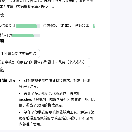
调整，保证镜头前妆容完美。该剧在地方台播出时，收视率突
，成为年度地方台收视冠军剧集之一。
长
妆造型设计
特效化妆（老年妆、伤疤妆等）
计与打造
项
份1]年度公司优秀造型师
份2]电视剧《[剧名1]》最佳造型设计团队奖（个人参与）
息
具创新改良:
针对影视拍摄中快速换妆需求，对常用化妆工
具进行改良。
设计了多功能组合化妆刷包，将常用
brushes（粉底刷、眼影刷等）分类收纳，取用方
便，提高了30%的换妆速度。
制作了便携式假睫毛佩戴辅助工具，解决了演
员在拍摄现场佩戴假睫毛困难的问题，已在公司
内部推广使用。