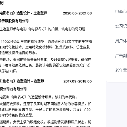
历
电商市
电影名2]》造型设计 - 主造型师
2020.05-2021.03
弟传媒股份有限公司
实习记
主造型师参与电影《[电影名2]》的拍摄，该电影为奇幻题
用户体
了10余种奇幻生物的妆容造型，通过研究奇幻文学中的生物描
合现代化妆技术，运用特效化妆材料（如荧光颜料、仿生皮肤
打造出独特且逼真的形象。
广告副
摄现场，根据拍摄场景光线变化，及时调整妆容细节，确保在
影下妆容效果依然出色。最终该电影的视觉效果受到观众广泛
老年营
房达[X]亿。
[剧名4]》造型设计 - 造型师
2017.09-2018.05
视公司2]有限公司
电视剧《[剧名4]》的造型设计项目，该剧为年代剧。
大量历史资料，还原了民国时期不同阶层人物的妆容特点，如
精致红唇搭配复古卷发、平民百姓的素净淡妆等，共设计了20
有时代特色的妆容造型。
摄期间，负责主演的跟组化妆，根据剧情发展和演员状态，随