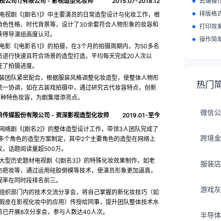
视公司1]有限公司
-
影视造型化妆师
2015.07-2018.12
云端操
排版格
电视剧《[剧名1]》中主要演员的日常造型设计与化妆工作，根
角色性格、时代背景等，设计了30余套符合人物形象的妆容和
打印效
获得导演组高度认可。
操作简
电影《[电影名1]》的拍摄，在3个月的拍摄周期内，为50多名
员进行快速且符合场景的造型打造，平均每天完成20人次以
证了拍摄进度。
装团队紧密配合，根据服装风格调整化妆造型，使整体人物形
热门
统一协调，如在古装戏拍摄中，通过研究古代妆容特点，创新
3种特色妆容，为剧集增添亮点。
微信公
弟传媒股份有限公司
-
资深影视造型化妆师
2019.01-至今
网络剧《[剧名2]》的整体造型设计工作，带领3人团队完成了
跨境金
0多个角色的造型方案制定，其中2个主要角色的造型在网络上
议，话题阅读量超500万。
大型历史题材电视剧《[剧名3]》的特殊化妆效果制作，如老
服装店
伤疤妆等，通过运用硅胶倒模等技术，使演员形象更加逼真，
视率在同时段排名前三。
游戏灰
组织部门内的技术交流分享会，将自己掌握的新化妆技巧（如
印假皮在影视化妆中的应用）传授给同事，提升团队整体技术水
前已开展8次分享会，参与人数达40人次。
半导体