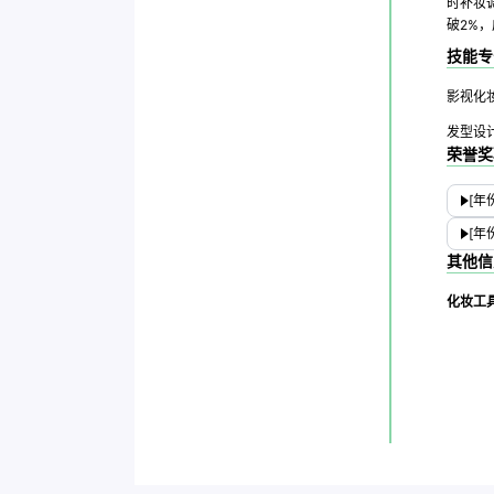
时补妆
破2%
技能专
影视化
发型设
荣誉奖
[年
[年
其他信
化妆工