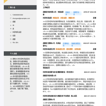
管理等，为抖音电商运营工作奠定了坚实的理论基础。</li><li>积极参与学校组
织的电商实践活动，通过模拟电商项目运营，锻炼了实际操作能力和团队协作能
力。</li>
简小全
工作经历
成都某科技有限公司 - 电商运营
2019.07-2022.06
科技企
创新型企
业
业
部
13800000000
抖音电商运营
电商运营
抖音运营
数据分析
成都
zhangwei@example.com
<li>负责抖音电商店铺的整体运营，包括店铺规划、商品上架、页面优化等，使
成都
店铺月销售额从初始的50万增长到稳定的200万+，提升了300%。</li><li>制定
28
并执行抖音电商营销活动策略，如直播带货、短视频推广等，累计策划了50+场
男
直播活动，单场最高销售额达80万，短视频推广带来的流量占比提升至40%。
</li><li>分析抖音电商平台数据，包括用户行为数据、销售数据等，根据数据分
抖音电商运营
析结果优化运营策略，使店铺转化率从3%提升至8%。</li><li>与抖音达人、
在职
MCN机构等合作，拓展推广渠道，累计合作达人100+，合作MCN机构20+，为
店铺带来了大量的精准流量。</li>
成都
15k-20k
成都某互联网公司 - 电商运
2022.07-2024.06
互联网企
快速发展型企
业
业
营中心
抖音电商运营主管
电商运营主管
团队管理
业务拓展
成都
<li>管理抖音电商运营团队，制定团队目标和工作计划，带领团队实现店铺年销
个人总结
售额突破5000万，同比增长150%。</li><li>优化抖音电商运营流程，建立标准
化的运营体系，提高团队工作效率30%。</li><li>拓展抖音电商新业务，如抖音
<li>拥有[X]年抖音电商运营经
小店、抖音团购等，成功上线抖音小店5家，抖音团购业务月销售额达100万+。
验，熟悉抖音平台规则和玩
</li><li>负责抖音电商品牌建设，提升品牌在抖音平台的知名度和美誉度，品牌
法，能够熟练运用各种运营技
搜索量增长200%，品牌粉丝量增长10万+。</li>
巧提升店铺业绩。</li><li>具
项目经历
备较强的数据分析能力和市场
洞察力，能够根据数据分析结
抖音电商店铺升级与直播基地建设 - 项目负责人
2020.01-2020.12
果制定精准的运营策略。</li>
成都某科技有限公司
<li>有丰富的团队管理经验，
能够带领团队高效完成工作任
<li>主导抖音电商店铺升级项目，对店铺页面进行重新设计和优化，采用更符合
务，实现团队目标。</li><li>
抖音用户审美和购物习惯的风格，使店铺访问深度提升50%，停留时间延长至3分
善于沟通和合作，与抖音达
钟以上。</li><li>负责抖音电商直播基地建设项目，从场地选址、设备采购、人
人、MCN机构等建立了良好的
员培训等方面进行全面规划和实施，建成了一个可同时容纳10组直播团队的专业
合作关系，拓展了推广渠道。
直播基地，为公司直播带货业务提供了有力的支持，直播带货销售额占比提升至
</li>
60%。</li>
抖音电商供应链优化与数据分析平台搭建 - 核心成员
2023.01-2023.12
成都某互联网公司
<li>参与抖音电商供应链优化项目，对供应商进行评估和筛选，建立了优质供应
商合作体系，使商品到货及时率从80%提升至95%，商品质量投诉率降低50%。