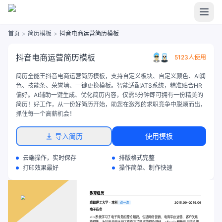
首页
>
简历模板
>
抖音电商运营简历模板
抖音电商运营简历模板
5123人使用
简历全能王抖音电商运营简历模板，支持自定义板块、自定义颜色、AI润
色、技能条、荣誉墙、一键更换模板。智能适配ATS系统，精准贴合HR
偏好。AI辅助一键生成、优化简历内容，仅需5分钟即可拥有一份精美的
简历！好工作，从一份好简历开始，助您在激烈的求职竞争中脱颖而出，
抓住每一个高薪机会！
导入简历
使用模板
云端操作，实时保存
排版格式完整
打印效果最好
操作简单、制作快速
教育经历
成都理工大学 - 本科
双一流
2015.09-2019.06
电子商务
<li>系统学习了电子商务的理论知识，包括网络营销、电商平台运营、客户关系