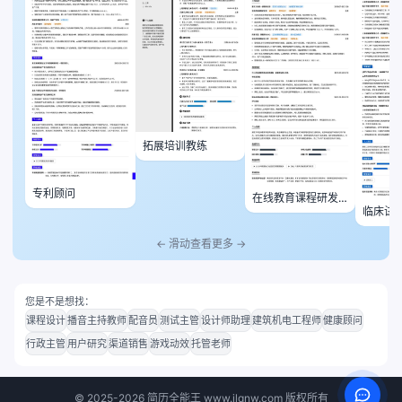
拓展培训教练
专利顾问
在线教育课程研发
临床试
师
专员
← 滑动查看更多 →
您是不是想找：
课程设计
播音主持教师
配音员
测试主管
设计师助理
建筑机电工程师
健康顾问
行政主管
用户研究
渠道销售
游戏动效
托管老师
©
2025-2026
简历全能王 www.jlqnw.com 版权所有