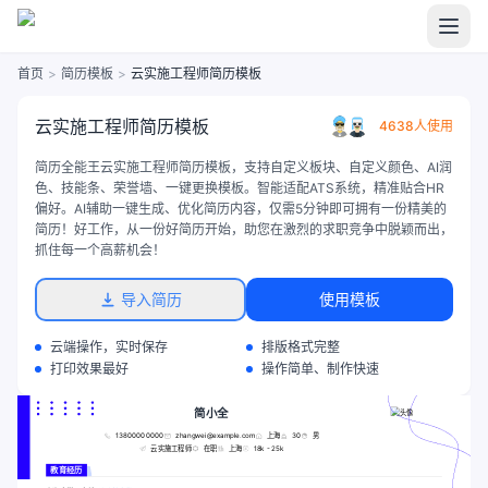
首页
>
简历模板
>
云实施工程师简历模板
云实施工程师简历模板
4638人使用
简历全能王云实施工程师简历模板，支持自定义板块、自定义颜色、AI润
色、技能条、荣誉墙、一键更换模板。智能适配ATS系统，精准贴合HR
偏好。AI辅助一键生成、优化简历内容，仅需5分钟即可拥有一份精美的
简历！好工作，从一份好简历开始，助您在激烈的求职竞争中脱颖而出，
抓住每一个高薪机会！
导入简历
使用模板
云端操作，实时保存
排版格式完整
打印效果最好
操作简单、制作快速
简小全
13800000000
zhangwei@example.com
上海
30
男
云实施工程师
在职
上海
18k - 25k
教育经历