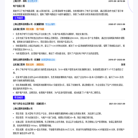
上海大学 - 本科
综合性大学
2015.09-2019.06
电子信息工程
系统学习了电子电路原理、嵌入式系统开发、云计算基础等专业课程。在校期间参与了电子设计竞赛，通过团队协作完成了基于单
片机的智能家居控制系统设计，锻炼了硬件电路设计与软件编程能力，熟悉了从需求分析到系统实现的完整流程。
工作经历
上海云智科技有限公司 - 实施服务部
专注云服务
2020.07-2023.06
云实施工程师
项目实施
客户沟通
上海
负责电子电气行业客户的云平台实施工作，与客户技术团队沟通需求，制定实施计划。
主导完成了某电子制造企业的ERP系统云迁移项目，迁移数据量达500GB，涉及200多个业务模块，通过优化网络架构和存储策
略，使系统访问速度提升40%，项目提前2周交付，得到客户高度认可。
持续跟进项目上线后的运维工作，建立了7*24小时响应机制，解决了30+起系统故障和性能优化问题，保障了系统稳定运行，客
户满意度达到95%以上。
与研发团队协作，反馈客户使用痛点，推动了3项功能优化，提升了产品在电子电气行业的适配性。
深圳云创科技有限公司 - 实施部
创新型科技企业
2019.07-2020.06
云实施工程师
售前支持
流程优化
深圳
参与了电子电气行业云解决方案的售前技术支持，为10+家客户提供技术方案讲解和演示，协助销售团队拿下3个千万级项目订
单。
在某电气设备企业的云MES系统实施中，负责系统部署和用户培训。培训了企业内50+技术人员和操作人员，编写了200+页的
操作手册和故障排除指南。
优化系统部署流程，将单套系统部署时间从7天缩短至4天，提高了实施效率。通过数据分析，为企业提出了生产计划优化建议，
使设备利用率提升15%。
维护客户关系，定期回访，收集客户新需求，为产品迭代提供依据，成功拓展了2个客户的二期项目。
项目经历
电子元件企业云迁移项目 - 实施负责人
2021.03-2021.09
上海云智科技有限公司
项目背景：某大型电子元件生产企业，原有本地服务器架构难以满足业务增长需求，决定进行云迁移。
项目职责：作为实施负责人，与客户IT部门对接，梳理业务流程20+条，制定详细迁移方案。
实施过程：采用分阶段迁移策略，先迁移非核心业务系统，验证云平台稳定性后，再迁移核心生产管理系统。协调云服务商资
源，优化网络带宽至10Gbps，保障数据传输。
项目成果：成功迁移30+套业务系统，节省硬件采购成本200万元/年，系统平均故障恢复时间从4小时缩短至30分钟，获得客户
颁发的“最佳合作伙伴”奖。