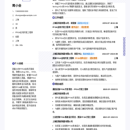
掌握了FPGA开发的基本原理和方法，通过课程实验和课程设计，熟悉了
简小全
Verilog HDL和VHDL等硬件描述语言，能够进行简单的FPGA模块设计和仿真。
参与了电子设计竞赛等实践活动，锻炼了团队协作能力和创新思维，提高了实
13800000000
际项目开发能力。
zhangwei@example.com
工作经历
上海
上海某科技有限公司 - 研发部
高新技术企业
2019.07-2022.06
30
FPGA应用开发工程师
硬件设计
项目管理
上海
男
负责FPGA应用开发项目的需求分析、方案设计和代码实现，确保项目按时交
FPGA应用开发工程师
付并满足客户需求。
在职
参与FPGA芯片选型和评估，优化系统架构和性能，提高产品竞争力。
上海
与硬件工程师、软件工程师等团队成员紧密协作，解决开发过程中的技术难
题，保障项目顺利进行。
20k-30k
编写详细的技术文档和用户手册，为产品的维护和升级提供支持。
上海某集成电路有限公司 - 研发中心
集成电路设计
2022.07-2024.06
资深FPGA应用开发工程师
FPGA架构设计
团队管理
上海
主导多个大型FPGA应用开发项目，负责系统架构设计和关键算法实现，带领
个人总结
团队完成项目开发任务。
具备[X]年FPGA应用开发经
深入研究FPGA技术发展趋势，引入新的设计理念和方法，提升产品性能和开
验，熟悉Verilog HDL、VHDL
发效率。
等硬件描述语言，掌握FPGA开
与客户沟通技术需求，提供专业的技术解决方案和建议，推动项目合作。
发流程和工具链。 精通FPGA
培养和指导初级工程师，提升团队整体技术水平和项目管理能力。
架构设计和算法优化，能够根
项目经历
据项目需求设计高性能、低功
耗的FPGA解决方案。 具有丰
通信设备FPGA开发项目 - FPGA开发工程师
2020.01-2020.12
富的项目管理经验，能够带领
团队完成复杂项目开发任务，
上海某科技有限公司
具备良好的沟通协调能力和团
参与某通信设备FPGA开发项目，负责高速数据处理模块设计和优化。
队合作精神。 关注行业技术动
采用流水线技术和并行处理架构，提高数据处理速度，满足设备实时性要求。
态，不断学习和探索新的FPGA
完成模块仿真和验证，确保功能正确性和稳定性。
技术和应用领域，提升自身技
术水平和创新能力。
与硬件工程师协同调试，解决接口兼容性等问题，项目顺利交付并通过客户验
收。
工业控制FPGA系统设计项目 - 资深FPGA开发工程师
2023.01-2023.12
上海某集成电路有限公司
负责某工业控制FPGA系统设计，实现多通道数据采集和实时控制功能。
优化逻辑资源利用，提高系统集成度，降低硬件成本。