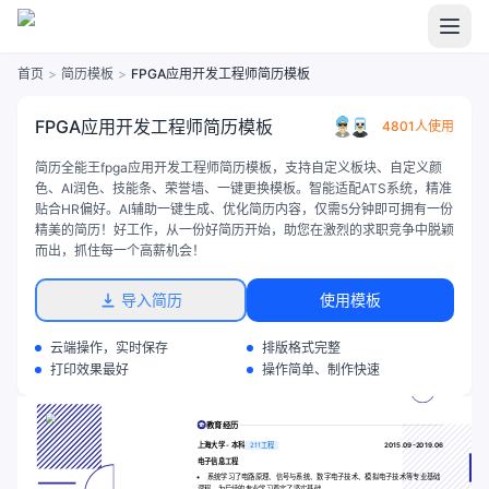
首页
>
简历模板
>
FPGA应用开发工程师简历模板
FPGA应用开发工程师简历模板
4801人使用
简历全能王fpga应用开发工程师简历模板，支持自定义板块、自定义颜
色、AI润色、技能条、荣誉墙、一键更换模板。智能适配ATS系统，精准
贴合HR偏好。AI辅助一键生成、优化简历内容，仅需5分钟即可拥有一份
精美的简历！好工作，从一份好简历开始，助您在激烈的求职竞争中脱颖
而出，抓住每一个高薪机会！
导入简历
使用模板
云端操作，实时保存
排版格式完整
打印效果最好
操作简单、制作快速
教育经历
上海大学 - 本科
211工程
2015.09-2019.06
电子信息工程
系统学习了电路原理、信号与系统、数字电子技术、模拟电子技术等专业基础
课程，为后续的专业学习奠定了坚实基础。