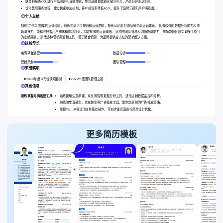
联合科技类KOL进行产品测评和直播带货，单场直播销售额突破300万，产品好评率达95%。
优化售后服务流程，建立快速响应机制，客户投诉率降低40%，提升了品牌口碑和用户满意度。
个人总结
拥有[工作年限]年代运营经验，熟悉电商平台规则和运营逻辑，擅长从0到1打造品牌电商运营体系。 具备较强的数据分析能力和市
场洞察力，能精准把握用户需求和市场趋势，制定有效的运营策略。 优秀的团队管理和沟通协调能力，成功带领团队实现多个项目
的业绩突破。 熟悉多种营销渠道和工具，善于整合资源，为品牌提供全方位的营销解决方案。
技能专长
电商平台运营
数据分析
营销策划
团队管理
荣誉奖项
2020年度公司优秀项目奖
2022年度团队管理之星
其他信息
熟练掌握电商运营工具:
熟练使用生意参谋、京东商智等数据分析工具，进行店铺数据监控和分析。
熟悉淘宝直通车、京东快车等广告投放工具，能制定高效的广告投放策略。
掌握PS、AI等设计软件基础操作，可对店铺页面进行简单设计优化。
更多简历模板