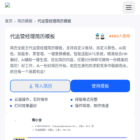
首页
>
简历模板
>
代运营经理简历模板
代运营经理简历模板
4490人使用
简历全能王代运营经理简历模板，支持自定义板块、自定义颜色、AI润
色、技能条、荣誉墙、一键更换模板。智能适配ATS系统，精准贴合HR
偏好。AI辅助一键生成、优化简历内容，仅需5分钟即可拥有一份精美的
简历！好工作，从一份好简历开始，助您在激烈的求职竞争中脱颖而出，
抓住每一个高薪机会！
导入简历
使用模板
云端操作，实时保存
排版格式完整
打印效果最好
操作简单、制作快速
简小全
13800000000
zhangwei@example.com
上海
30
男
代运营经理
在职
上海
20k-30k
教育经历