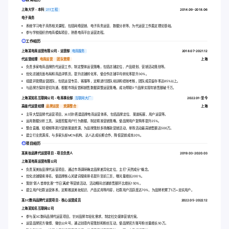
上海大学 - 本科
211工程
2014.09-2018.06
电子商务
系统学习电子商务相关课程，包括网络营销、电子商务运营、数据分析等，为代运营工作奠定理论基础。
参与学校组织的电商模拟项目，熟悉电商平台运营流程。
工作经历
上海某电商运营有限公司 - 运营部
电商服务
2018.07-2021.12
代运营经理
电商运营
团队管理
上海
负责多家电商品牌的代运营工作，制定整体运营策略，包括店铺定位、产品规划、营销活动策划等。
优化店铺页面布局和商品详情页，提升店铺转化率，使合作店铺平均转化率提升30%。
组建并管理运营团队，包括运营专员、客服等，定期进行团队培训和绩效考核，团队成员留存率达85%以上。
与品牌方保持密切沟通，根据市场反馈和销售数据调整运营策略，成功帮助3个品牌实现年销售额破千万。
上海某知名互联网公司 - 电商事业部
互联网大厂
2022.01-至今
高级代运营经理
品牌运营
资源整合
上海
主导大型品牌代运营项目，从0到1搭建品牌电商运营体系，包括品牌定位、渠道拓展、用户运营等。
运用数据分析工具，深度挖掘用户行为数据，制定精准营销策略，使品牌用户复购率提升25%。
整合直播、短视频等新兴营销渠道资源，为品牌策划多场爆款营销活动，单场活动最高销售额达500万。
建立行业资源库，与多家头部MCN机构、达人达成长期合作，降低营销成本20%。
项目经历
某美妆品牌代运营项目 - 项目负责人
2019.03-2020.03
上海某电商运营有限公司
负责某美妆品牌代运营项目，通过市场调研确定品牌差异化定位，主打“天然成分”概念。
优化店铺搜索排名，使品牌核心关键词搜索排名提升至前三页，曝光量增长200%。
策划“新人首单优惠”“节日满减”等营销活动，活动期间店铺销售额环比增长150%。
建立用户社群运营体系，定期推送美妆知识、产品试用等内容，社群用户活跃度达70%，为品牌积累了5万+忠实用户。
某3C数码品牌代运营项目 - 核心运营成员
2022.05-2022.12
上海某知名互联网公司
参与某3C数码品牌代运营项目，针对品牌年轻化需求，制定社交媒体营销方案。
运营品牌官方微博、微信公众号，通过创意内容策划和粉丝互动，使品牌官方账号粉丝量增长50万。