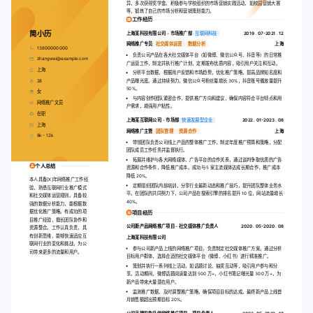
异，多次获得奖学金。积极参与学校组织的市场营销实践活动，如校园营销大赛
等，锻炼了自己的市场分析和营销策划能力。
工作经历
简小历
上海某科技有限公司
-
市场推广部
互联网科技
2019 . 07-2021 . 12
网络推广专员
社交媒体运营
数据分析
上海
13800000000
负责公司产品在各大社交媒体平台（如微博、微信公众号、抖音等）的日常推
zhangwei@example.com
广运营工作，制定并执行推广计划，定期发布优质内容，吸引用户关注和互动。
上海
分析平台数据，根据用户反馈和市场趋势，优化推广策略，提高品牌知名度和
28
产品曝光度。通过持续努力，微信公众号粉丝量增长 30%，抖音账号播放量提升
50%。
女
与内容创作团队紧密合作，提供推广方向和建议，确保内容符合平台特点和用
网络推广文员
户需求，增强用户粘性。
在职
上海某互联网公司
-
市场部
快速发展型企业
2022 . 01-2023 . 08
上海
网络推广主管
团队管理
资源合作
上海
8k - 12k
带领团队负责公司线上产品的整体推广工作，制定年度推广预算和策略，分配
团队成员工作任务并监督执行。
拓展并维护与各大网络媒体、广告平台的合作关系，通过谈判争取优质的广告
个人总结
资源和合作条件，降低推广成本。成功与 5 家主流媒体达成长期合作，推广成本
降低 20%。
本人具备[X]年网络推广工作经
定期组织团队内部培训，分享行业最新动态和推广技巧，提升团队整体业务水
验，熟悉互联网行业推广模式
平。在团队的共同努力下，公司产品在搜索引擎的排名提升 10 位，网站流量增长
和社交媒体运营规则。具备较
40%。
强的数据分析能力，能根据数
据优化推广策略。有成功的项
项目经历
目推广经验，擅长团队协作和
公司新产品网络推广项目
-
社交媒体推广负责人
2020 . 05-2020 . 08
资源整合。工作认真负责，具
有创新思维，能够快速适应互
上海某科技有限公司
联网行业的变化和挑战，为公
参与公司新产品上线的网络推广项目，负责制定社交媒体推广方案。通过分析
司带来更多的流量和用户。
目标用户群体，选择合适的社交媒体平台（微博、小红书）进行精准推广。
策划并执行一系列线上活动，如话题讨论、抽奖互动等，吸引用户参与和分
享。活动期间，微博话题阅读量达到 500 万+，小红书笔记曝光量 300 万+，为
新产品带来大量潜在用户。
监测推广数据，及时调整推广策略，确保项目目标的达成。最终新产品上线首
月销售额超出预期目标 20%。