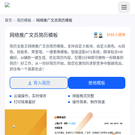
首页
>
简历模板
>
网络推广文员简历模板
网络推广文员简历模板
5151人使用
简历全能王网络推广文员简历模板，支持自定义板块、自定义颜色、AI润
色、技能条、荣誉墙、一键更换模板。智能适配ATS系统，精准贴合HR
偏好。AI辅助一键生成、优化简历内容，仅需5分钟即可拥有一份精美的
简历！好工作，从一份好简历开始，助您在激烈的求职竞争中脱颖而出，
抓住每一个高薪机会！
导入简历
使用模板
云端操作，实时保存
排版格式完整
打印效果最好
操作简单、制作快速
教育经历
上海大学
-
本科
211高校
2015 . 09-2019 . 06
市场营销
在大学期间，系统学习了市场营销、广告学、消费者行为学等专业课程，成绩优