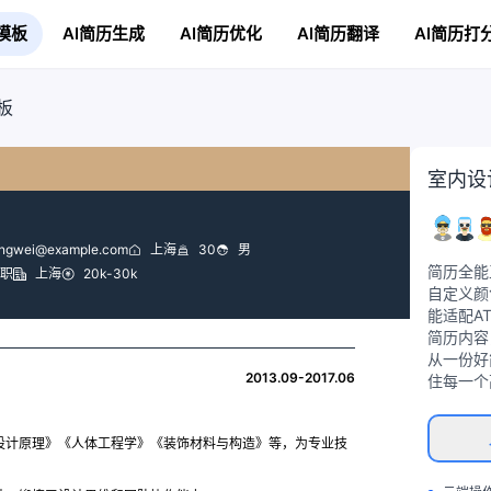
模板
AI简历生成
AI简历优化
AI简历翻译
AI简历打
板
室内设
ngwei@example.com
上海
30
男
简历全能
职
上海
20k-30k
自定义颜
能适配A
简历内容
从一份好
2013.09-2017.06
住每一个
设计原理》《人体工程学》《装饰材料与构造》等，为专业技