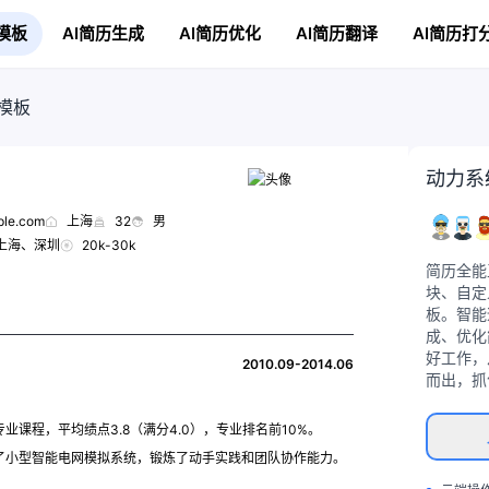
模板
AI简历生成
AI简历优化
AI简历翻译
AI简历打
模板
动力系
le.com
上海
32
男
上海、深圳
20k-30k
简历全能
块、自定
板。智能
成、优化
好工作，
2010.09-2014.06
而出，抓
课程，平均绩点3.8（满分4.0），专业排名前10%。
了小型智能电网模拟系统，锻炼了动手实践和团队协作能力。