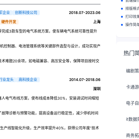
云端操
排版格
军企业
创新科技公司
2018.07-2023.06
打印效
硬件开发
上海
操作简
导完成3款车型的电气系统方案，使车辆电气系统可靠性提升
电机控制器、电池管理系统等关键部件选型与设计，成功实现产
热门
技术难题20余项，如电磁兼容、高压安全等，保障项目按时交
编剧策
行业龙头
高科技企业
2014.07-2018.06
卡通游
深圳
器人电气布线方案，使布线成本降低30%，安装调试时间缩短
电子自
了故障诊断与预警功能，提高设备运行稳定性，减少停机时间
it数
生产线智能化升级，生产效率提升40%，获得公司年度“技术
商务拓