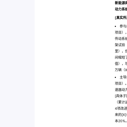
新能源
动力系
[真实所
参与
项目）
传动系
架试验
里），优
间缩短了
值），
万辆（
主导
项目）
速器动
[具体
（累计
4项改
来的[X
本20%