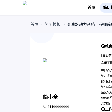
首页
简历
首页
简历模板
变速器动力系统工程师简
>
>
教
[真实学
车辆工
在[真
论、发
的科研
论分析
后续实
简小全
组织的
念方案
13800000000
工