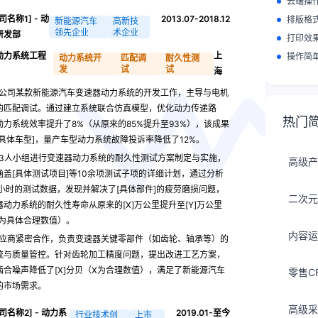
云端操
司名称1] - 动
2013.07-2018.12
排版格
新能源汽车
高新技
领先企业
术企业
研发部
打印效
动力系统工程
上
操作简
动力系统开
匹配调
耐久性测
发
试
试
海
公司某款新能源汽车变速器动力系统的开发工作，主导与电机
的匹配调试。通过建立系统联合仿真模型，优化动力传递路
热门
动力系统效率提升了8%（从原来的85%提升至93%），该成果
[具体车型]，量产车型动力系统故障投诉率降低了12%。
3人小组进行变速器动力系统的耐久性测试方案制定与实施，
高级产
涵盖[具体测试项目]等10余项测试子项的详细计划，通过分析
0+小时的测试数据，发现并解决了[具体部件]的疲劳磨损问题，
二次元
器动力系统的耐久性寿命从原来的[X]万公里提升至[Y]万公里
Y为具体合理数值）。
内容运
应商紧密合作，负责变速器关键零部件（如齿轮、轴承等）的
流与质量管控。针对齿轮加工精度问题，提出改进工艺方案，
啮合噪声降低了[X]分贝（X为合理数值），满足了新能源汽车
零售C
的市场需求。
高级采
司名称2] - 动力系
2019.01-至今
行业技术创
上市