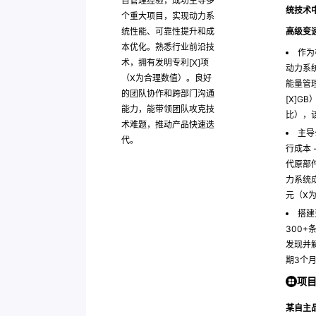
目管理经验，成功主导多
统技术
个重大项目，实现动力系
统性能、可靠性提升和成
高级变
本优化。熟悉行业前沿技
作为
术，拥有发明专利[X]项
动力系
（X为合理数值）。良好
能量管
的团队协作和跨部门沟通
[X]G
能力，能带领团队攻克技
比），
术难题，推动产品快速迭
主导
代。
行成本
代原部
力系统成
元（X
搭建
300
发现并
期3个
项
某自主