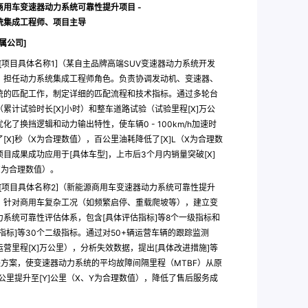
商用车变速器动力系统可靠性提升项目 -
统集成工程师、项目主导
属公司]
[项目具体名称1]（某自主品牌高端SUV变速器动力系统开发
，担任动力系统集成工程师角色。负责协调发动机、变速器、
统的匹配工作，制定详细的匹配流程和技术指标。通过多轮台
（累计试验时长[X]小时）和整车道路试验（试验里程[X]万公
化了换挡逻辑和动力输出特性，使车辆0 - 100km/h加速时
[X]秒（X为合理数值），百公里油耗降低了[X]L（X为合理数
项目成果成功应用于[具体车型]，上市后3个月内销量突破[X]
X为合理数值）。
[项目具体名称2]（新能源商用车变速器动力系统可靠性提升
。针对商用车复杂工况（如频繁启停、重载爬坡等），建立变
力系统可靠性评估体系，包含[具体评估指标]等8个一级指标和
子指标]等30个二级指标。通过对50+辆运营车辆的跟踪监测
运营里程[X]万公里），分析失效数据，提出[具体改进措施]等
进方案，使变速器动力系统的平均故障间隔里程（MTBF）从原
]公里提升至[Y]公里（X、Y为合理数值），降低了售后服务成
。