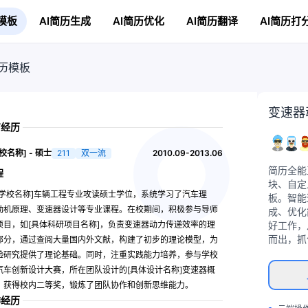
模板
AI简历生成
AI简历优化
AI简历翻译
AI简历打
历模板
变速器
育经历
校名称] - 硕士
211
双一流
2010.09-2013.06
简历全能
程
块、自定
实学校名称]车辆工程专业攻读硕士学位，系统学习了汽车理
板。智能
动机原理、变速器设计等专业课程。在校期间，积极参与导师
成、优化
项目，如[具体科研项目名称]，负责变速器动力传递效率的理
好工作，
而出，抓
部分，通过查阅大量国内外文献，构建了初步的理论模型，为
验研究提供了理论基础。同时，注重实践能力培养，参与学校
汽车创新设计大赛，所在团队设计的[具体设计名称]变速器概
，获得校内二等奖，锻炼了团队协作和创新思维能力。
作经历