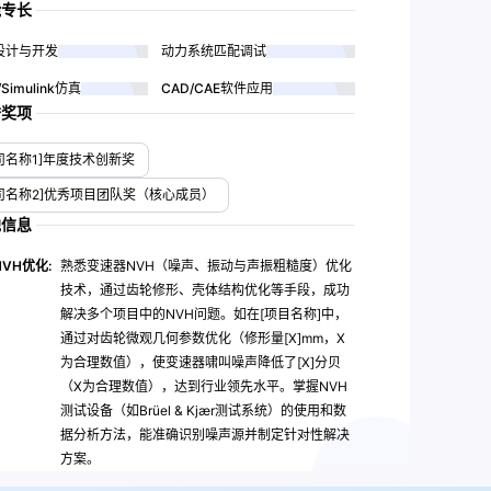
能专长
设计与开发
动力系统匹配调试
/Simulink仿真
CAD/CAE软件应用
誉奖项
司名称1]年度技术创新奖
司名称2]优秀项目团队奖（核心成员）
他信息
VH优化:
熟悉变速器NVH（噪声、振动与声振粗糙度）优化
技术，通过齿轮修形、壳体结构优化等手段，成功
解决多个项目中的NVH问题。如在[项目名称]中，
通过对齿轮微观几何参数优化（修形量[X]mm，X
为合理数值），使变速器啸叫噪声降低了[X]分贝
（X为合理数值），达到行业领先水平。掌握NVH
测试设备（如Brüel & Kjær测试系统）的使用和数
据分析方法，能准确识别噪声源并制定针对性解决
方案。