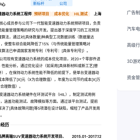
新标杆
公司
中心
广告制
速器动力系统工程师
预研项目
成本优化
HIL测试
上海
核心成员参与公司下一代智能变速器动力系统预研项目，负责
汽车电
统能量管理策略的研究与开发。提出基于深度学习的工况预测
理算法，通过对[具体数量]种典型工况数据训练（数据量达
B），使整车综合能耗降低了15%（与传统能量管理策略对
高级行
该算法已申请国家发明专利（专利号：[具体专利号]）。
公司现有变速器动力系统的成本优化项目，对20+个零部件进
3D游
 - 性能分析，通过优化设计（如采用[具体新材料或新工艺]替
件），在保持动力系统性能不降低的前提下，使单台变速器动
资金管
本降低了[X]元（X为合理数值），年度为公司节约成本[X]万
为合理数值）。
变速器动力系统硬件在环测试平台（HIL），制定测试用例
+条，涵盖功能测试、故障模拟等方面。通过该平台测试，提前
解决了[具体故障问题]等5项潜在设计缺陷，缩短了产品开发周
月。
目经历
品牌高端SUV变速器动力系统开发项目、
2015.01-2017.12