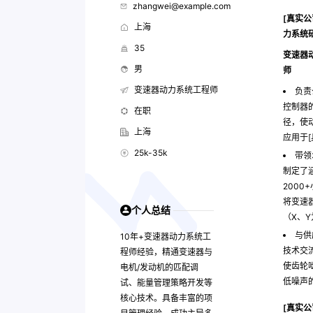
zhangwei@example.com
[真实公
上海
力系统
35
变速器
男
师
变速器动力系统工程师
负责
控制器
在职
径，使
上海
应用于
25k-35k
带领
制定了
200
将变速
个人总结
（X、
与供
10年+变速器动力系统工
技术交
程师经验，精通变速器与
使齿轮
电机/发动机的匹配调
低噪声
试、能量管理策略开发等
核心技术。具备丰富的项
[真实公